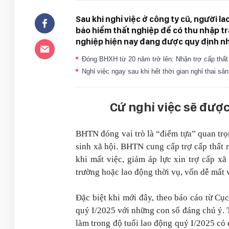
Sau khi nghỉ việc ở công ty cũ, người l
bảo hiểm thất nghiệp để có thu nhập tra
nghiệp hiện nay đang được quy định n
Đóng BHXH từ 20 năm trở lên: Nhận trợ cấp thất
Nghỉ việc ngay sau khi hết thời gian nghỉ thai 
Cứ nghỉ việc sẽ đượ
BHTN đóng vai trò là “điểm tựa” quan trọ
sinh xã hội. BHTN cung cấp trợ cấp thất
khi mất việc, giảm áp lực xin trợ cấp x
trường hoặc lao động thời vụ, vốn dễ mất 
Đặc biệt khi mới đây, theo báo cáo từ Cụ
quý I/2025 với những con số đáng chú ý. T
làm trong độ tuổi lao động quý I/2025 có