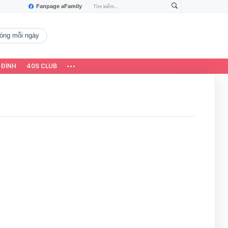
Fanpage aFamily
 nóng mỗi ngày
 ĐÌNH
40S CLUB