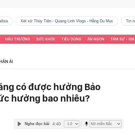
ilisa
Xét xử Thùy Tiên - Quang Linh Vlogs - Hằng Du Mục
tin
HẬU TRƯỜNG
SỨC KHỎE
TIÊU DÙNG
ĂN NGON
TÂM SỰ - GIA
HÂN ÁI
háng có được hưởng Bảo
ức hưởng bao nhiêu?
4:40
Nghe đọc bài