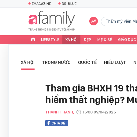
EMAGAZINE
DR. BLUE
Thẩm mỹ viện Ma
LIFESTYLE
XÃ HỘI
ĐẸP
MẸ & BÉ
GIÁO DỤC
XÃ HỘI
TRONG NƯỚC
QUỐC TẾ
HIỂU LUẬT
N
Tham gia BHXH 19 t
hiểm thất nghiệp? M
THANH THANH,
15:00 09/04/2025
CHIA SẺ