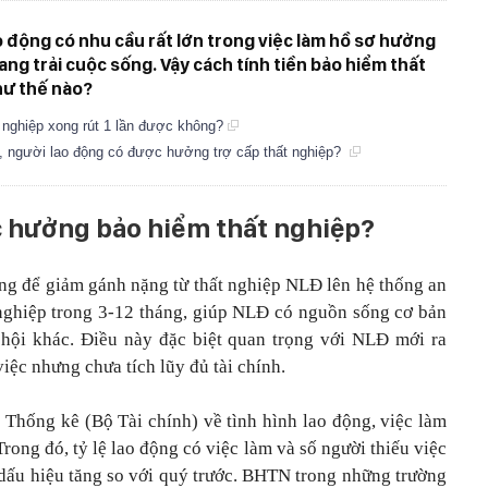
ao động có nhu cầu rất lớn trong việc làm hồ sơ hưởng
ng trải cuộc sống. Vậy cách tính tiền bảo hiểm thất
hư thế nào?
 nghiệp xong rút 1 lần được không?
sản, người lao động có được hưởng trợ cấp thất nghiệp?
c hưởng bảo hiểm thất nghiệp?
ng để giảm gánh nặng từ thất nghiệp NLĐ lên hệ thống an
 nghiệp trong 3-12 tháng, giúp NLĐ có nguồn sống cơ bản
ã hội khác. Điều này đặc biệt quan trọng với NLĐ mới ra
việc nhưng chưa tích lũy đủ tài chính.
c Thống kê (Bộ Tài chính) về tình hình lao động, việc làm
rong đó, tỷ lệ lao động có việc làm và số người thiếu việc
 dấu hiệu tăng so với quý trước. BHTN trong những trường