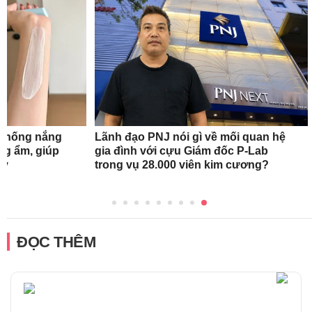
 chống nắng
Lãnh đạo PNJ nói gì về mối quan hệ
ng ẩm, giúp
gia đình với cựu Giám đốc P-Lab
ày
trong vụ 28.000 viên kim cương?
ĐỌC THÊM