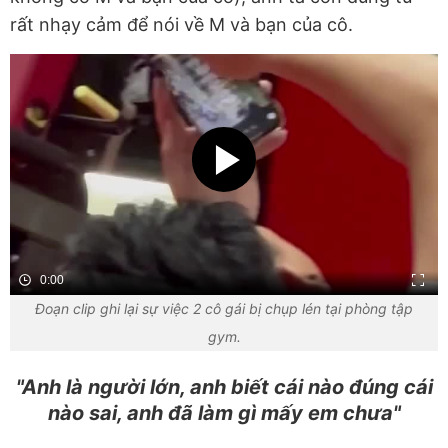
rất nhạy cảm để nói về M và bạn của cô.
0:00
Đoạn clip ghi lại sự việc 2 cô gái bị chụp lén tại phòng tập
gym.
"Anh là người lớn, anh biết cái nào đúng cái
nào sai, anh đã làm gì mấy em chưa"