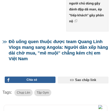
người chủ dùng gậy
đánh đập dã man, ép
"tiếp khách" gây phẫn
nộ
Đồ uống quen thuộc được team Quang Linh
Vlogs mang sang Angola: Người dân xếp hàng
dài chờ mua, "mê muội" chẳng kém chị em
Việt Nam
Chia sẻ
Sao chép link
Tags:
Chụp Lén
Tập Gym