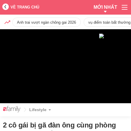
MỚI NHẤT
VỀ TRANG CHỦ
Anh trai vượt ngàn chông gai 2026
vụ điểm toán bất thường
Lifestyle
2 cô gái bị gã đàn ông cùng phòng