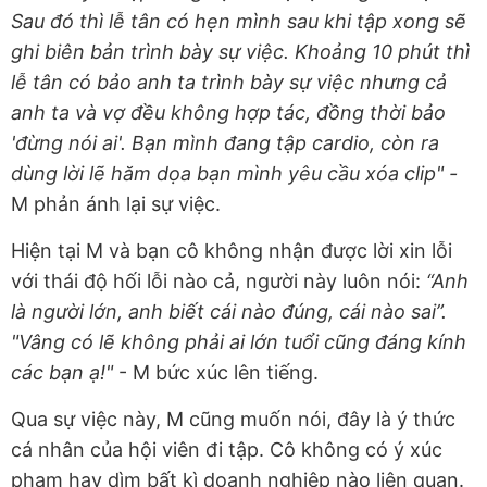
Sau đó thì lễ tân có hẹn mình sau khi tập xong sẽ
ghi biên bản trình bày sự việc. Khoảng 10 phút thì
lễ tân có bảo anh ta trình bày sự việc nhưng cả
anh ta và vợ đều không hợp tác, đồng thời bảo
'đừng nói ai'. Bạn mình đang tập cardio, còn ra
dùng lời lẽ hăm dọa bạn mình yêu cầu xóa clip" -
M phản ánh lại sự việc.
Hiện tại M và bạn cô không nhận được lời xin lỗi
với thái độ hối lỗi nào cả, người này luôn nói:
“Anh
là người lớn, anh biết cái nào đúng, cái nào sai”.
"Vâng có lẽ không phải ai lớn tuổi cũng đáng kính
các bạn ạ!"
- M bức xúc lên tiếng.
Qua sự việc này, M cũng muốn nói, đây là ý thức
cá nhân của hội viên đi tập. Cô không có ý xúc
phạm hay dìm bất kì doanh nghiệp nào liên quan.