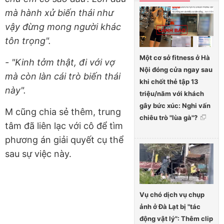
mà hành xử biến thái như
vậy đừng mong người khác
tôn trọng".
Một cơ sở fitness ở Hà
- "Kinh tởm thật, đi với vợ
Nội đóng cửa ngay sau
mà còn làn cái trò biến thái
khi chốt thẻ tập 13
này".
triệu/năm với khách
gây bức xúc: Nghi vấn
M cũng chia sẻ thêm, trung
chiêu trò "lùa gà"?
tâm đã liên lạc với cô để tìm
phương án giải quyết cụ thể
sau sự việc này.
Vụ chó dịch vụ chụp
ảnh ở Đà Lạt bị "tác
động vật lý": Thêm clip