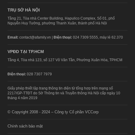
TRỤ SỞ HÀ NỘI
Tầng 21, Tòa nhà Center Building, Hapulico Complex, Số 01, phố
Nguyễn Huy Tưởng, phường Thanh Xuân, thành phố Hà Nội
Email:
contact@afamily.vn |
Điện thoại:
024 7309 5555, máy lẻ 62.370
VPĐD TẠI TP.HCM
Tầng 4, Tòa nhà 123, số 127 Võ Văn Tần, Phường Xuân Hòa, TPHCM
Điện thoại:
028 7307 7979
Giấy phép thiết lập trang thông tin điện tử tổng hợp trên mạng số
2217/GP-TTĐT do Sở Thông tin và Truyền thông Hà Nội cấp ngày 10
tháng 4 năm 2019
© Copyright 2008 - 2024 – Công ty Cổ phần VCCorp
Chính sách bảo mật