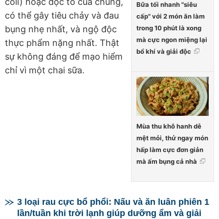
coli) hoặc độc tố của chúng,
Bữa tối nhanh "siêu
có thể gây tiêu chảy và đau
cấp" với 2 món ăn làm
trong 10 phút là xong
bụng nhẹ nhất, và ngộ độc
mà cực ngon miệng lại
thực phẩm nặng nhất. Thật
bổ khí và giải độc
sự không đáng để mạo hiểm
chỉ vì một chai sữa.
Mùa thu khô hanh dễ
mệt mỏi, thử ngay món
hấp làm cực đơn giản
mà ấm bụng cả nhà
3 loại rau cực bổ phổi: Nấu và ăn luân phiên 1
lần/tuần khi trời lạnh giúp dưỡng ẩm và giải