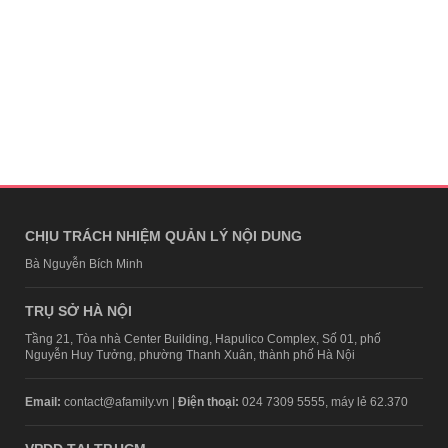
CHỊU TRÁCH NHIỆM QUẢN LÝ NỘI DUNG
Bà Nguyễn Bích Minh
TRỤ SỞ HÀ NỘI
Tầng 21, Tòa nhà Center Building, Hapulico Complex, Số 01, phố
Nguyễn Huy Tưởng, phường Thanh Xuân, thành phố Hà Nội
Email:
contact@afamily.vn |
Điện thoại:
024 7309 5555, máy lẻ 62.370