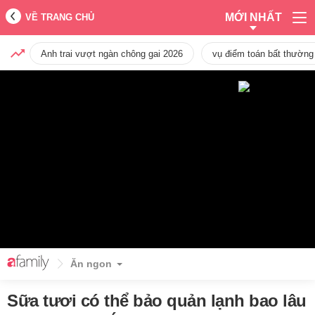
MỚI NHẤT
VỀ TRANG CHỦ
Anh trai vượt ngàn chông gai 2026
vụ điểm toán bất thường
Ăn ngon
Sữa tươi có thể bảo quản lạnh bao lâu