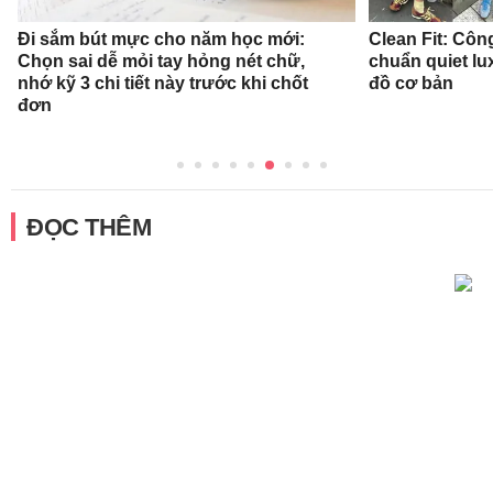
Đi sắm bút mực cho năm học mới:
Clean Fit: Cô
Chọn sai dễ mỏi tay hỏng nét chữ,
chuẩn quiet l
nhớ kỹ 3 chi tiết này trước khi chốt
đồ cơ bản
đơn
ĐỌC THÊM