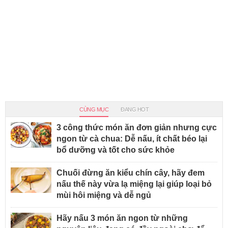
CÙNG MỤC
ĐANG HOT
3 công thức món ăn đơn giản nhưng cực
ngon từ cà chua: Dễ nấu, ít chất béo lại
bổ dưỡng và tốt cho sức khỏe
Chuối đừng ăn kiểu chín cây, hãy đem
nấu thế này vừa lạ miệng lại giúp loại bỏ
mùi hôi miệng và dễ ngủ
Hãy nấu 3 món ăn ngon từ những