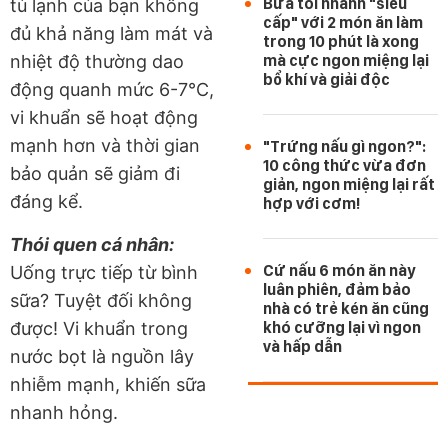
Bữa tối nhanh "siêu
tủ lạnh của bạn không
cấp" với 2 món ăn làm
đủ khả năng làm mát và
trong 10 phút là xong
nhiệt độ thường dao
mà cực ngon miệng lại
bổ khí và giải độc
động quanh mức 6-7°C,
vi khuẩn sẽ hoạt động
mạnh hơn và thời gian
"Trứng nấu gì ngon?":
10 công thức vừa đơn
bảo quản sẽ giảm đi
giản, ngon miệng lại rất
đáng kể.
hợp với cơm!
Thói quen cá nhân:
Cứ nấu 6 món ăn này
Uống trực tiếp từ bình
luân phiên, đảm bảo
sữa? Tuyệt đối không
nhà có trẻ kén ăn cũng
được! Vi khuẩn trong
khó cưỡng lại vì ngon
và hấp dẫn
nước bọt là nguồn lây
nhiễm mạnh, khiến sữa
nhanh hỏng.