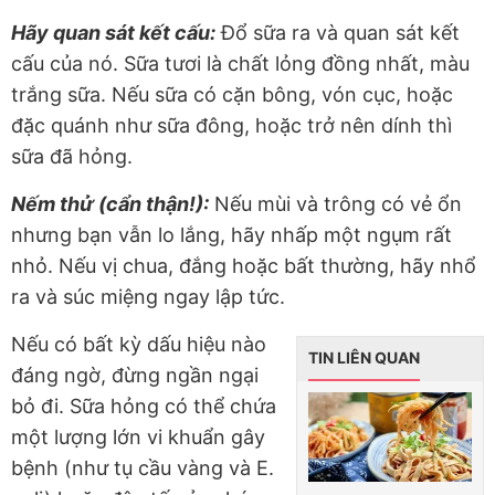
Hãy quan sát kết cấu:
Đổ sữa ra và quan sát kết
cấu của nó. Sữa tươi là chất lỏng đồng nhất, màu
trắng sữa. Nếu sữa có cặn bông, vón cục, hoặc
đặc quánh như sữa đông, hoặc trở nên dính thì
sữa đã hỏng.
Nếm thử (cẩn thận!):
Nếu mùi và trông có vẻ ổn
nhưng bạn vẫn lo lắng, hãy nhấp một ngụm rất
nhỏ. Nếu vị chua, đắng hoặc bất thường, hãy nhổ
ra và súc miệng ngay lập tức.
Nếu có bất kỳ dấu hiệu nào
TIN LIÊN QUAN
đáng ngờ, đừng ngần ngại
bỏ đi. Sữa hỏng có thể chứa
một lượng lớn vi khuẩn gây
bệnh (như tụ cầu vàng và E.