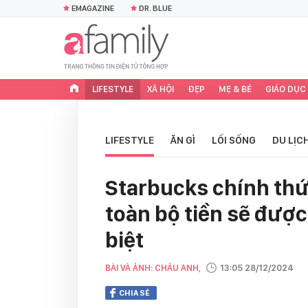
EMAGAZINE
DR. BLUE
LIFESTYLE
XÃ HỘI
ĐẸP
MẸ & BÉ
GIÁO DỤC
LIFESTYLE
ĂN GÌ
LỐI SỐNG
DU LỊC
Starbucks chính thức
toàn bộ tiền sẽ được
biệt
BÀI VÀ ẢNH: CHÂU ANH,
13:05 28/12/2024
CHIA SẺ