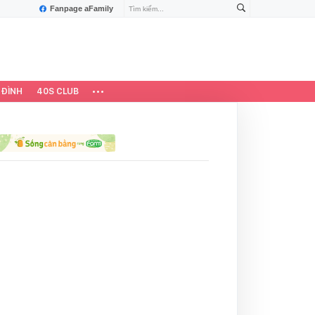
Fanpage aFamily
 ĐÌNH
40S CLUB