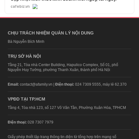
cafebiz.vn
CHỊU TRÁCH NHIỆM QUẢN LÝ NỘI DUNG
Bà Nguyễn Bích Minh
TRỤ SỞ HÀ NỘI
Tầng 21, Tòa nhà Center Building, Hapulico Complex, Số 01, phố
Nguyễn Huy Tưởng, phường Thanh Xuân, thành phố Hà Nội
Email:
contact@afamily.vn |
Điện thoại:
024 7309 5555, máy lẻ 62.370
VPĐD TẠI TP.HCM
Tầng 4, Tòa nhà 123, số 127 Võ Văn Tần, Phường Xuân Hòa, TPHCM
Điện thoại:
028 7307 7979
Giấy phép thiết lập trang thông tin điện tử tổng hợp trên mạng số