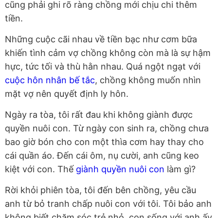
cũng phải ghi rõ ràng chồng mới chịu chi thêm
tiền.
Những cuộc cãi nhau về tiền bạc như cơm bữa
khiến tình cảm vợ chồng không còn mà là sự hậm
hực, tức tối và thù hằn nhau. Quá ngột ngạt với
cuộc hôn nhân bế tắc
, chồng không muốn nhìn
mặt vợ nên quyết định ly hôn.
Ngày ra tòa, tôi rất đau khi không giành được
quyền nuôi con. Từ ngày con sinh ra, chồng chưa
bao giờ bón cho con một thìa cơm hay thay cho
cái quần áo. Đến cái ôm, nụ cười, anh cũng keo
kiệt với con. Thế
giành quyền nuôi con
làm gì?
Rời khỏi phiên tòa, tôi đến bên chồng, yêu cầu
anh từ bỏ tranh chấp nuôi con với tôi. Tôi bảo anh
không biết chăm sóc trẻ nhỏ, con sống với anh ấy