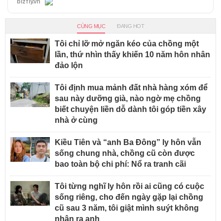
bizfly.vn
CÙNG MỤC
ĐANG HOT
Tôi chỉ lỡ mở ngăn kéo của chồng một
lần, thứ nhìn thấy khiến 10 năm hôn nhân
đảo lộn
Tôi định mua mảnh đất nhà hàng xóm để
sau này dưỡng già, nào ngờ mẹ chồng
biết chuyện liền dỗ dành tôi góp tiền xây
nhà ở cùng
Kiều Tiên và “anh Ba Đông” ly hôn vẫn
sống chung nhà, chồng cũ còn được
bao toàn bộ chi phí: Nổ ra tranh cãi
Tôi từng nghĩ ly hôn rồi ai cũng có cuộc
sống riêng, cho đến ngày gặp lại chồng
cũ sau 3 năm, tôi giật mình suýt không
nhận ra anh