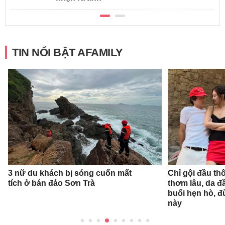
TIN NỔI BẬT AFAMILY
3 nữ du khách bị sóng cuốn mất
Chỉ gội đầu th
tích ở bán đảo Sơn Trà
thơm lâu, da đ
buổi hẹn hò, 
này