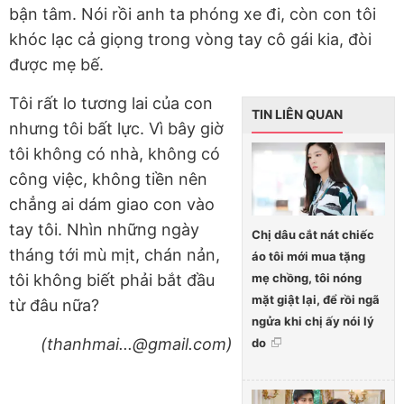
bận tâm. Nói rồi anh ta phóng xe đi, còn con tôi
khóc lạc cả giọng trong vòng tay cô gái kia, đòi
được mẹ bế.
Tôi rất lo tương lai của con
TIN LIÊN QUAN
nhưng tôi bất lực. Vì bây giờ
tôi không có nhà, không có
công việc, không tiền nên
chẳng ai dám giao con vào
tay tôi. Nhìn những ngày
Chị dâu cắt nát chiếc
tháng tới mù mịt, chán nản,
áo tôi mới mua tặng
mẹ chồng, tôi nóng
tôi không biết phải bắt đầu
mặt giật lại, để rồi ngã
từ đâu nữa?
ngửa khi chị ấy nói lý
(thanhmai...@gmail.com)
do