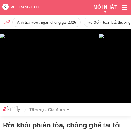
MỚI NHẤT
VỀ TRANG CHỦ
Anh trai vượt ngàn chông gai 2026
vụ điểm toán bất thường
Tâm sự - Gia đình
Rời khỏi phiên tòa, chồng ghé tai tôi