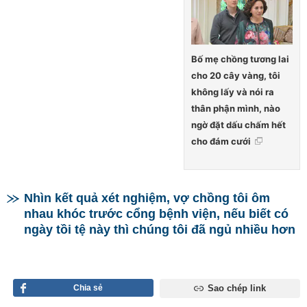
Bố mẹ chồng tương lai
cho 20 cây vàng, tôi
không lấy và nói ra
thân phận mình, nào
ngờ đặt dấu chấm hết
cho đám cưới
Nhìn kết quả xét nghiệm, vợ chồng tôi ôm
nhau khóc trước cổng bệnh viện, nếu biết có
ngày tồi tệ này thì chúng tôi đã ngủ nhiều hơn
Chia sẻ
Sao chép link