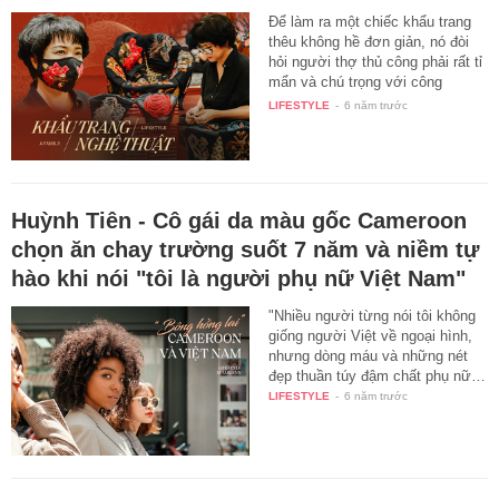
Để làm ra một chiếc khẩu trang
thêu không hề đơn giản, nó đòi
hỏi người thợ thủ công phải rất tỉ
mẩn và chú trọng với công
việc…
LIFESTYLE
-
6 năm trước
Huỳnh Tiên - Cô gái da màu gốc Cameroon
chọn ăn chay trường suốt 7 năm và niềm tự
hào khi nói "tôi là người phụ nữ Việt Nam"
"Nhiều người từng nói tôi không
giống người Việt về ngoại hình,
nhưng dòng máu và những nét
đẹp thuần túy đậm chất phụ nữ…
LIFESTYLE
-
6 năm trước