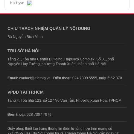
bizfly.vn
CHỊU TRÁCH NHIỆM QUẢN LÝ NỘI DUNG
Bà Nguyễn Bích Minh
TRỤ SỞ HÀ NỘI
Tầng 21, Tòa nhà Center Building, Hapulico Complex, Số 01, phố
Nguyễn Huy Tưởng, phường Thanh Xuân, thành phố Hà Nội
Email:
contact@afamily.vn |
Điện thoại:
024 7309 5555, máy lẻ 62.370
VPĐD TẠI TP.HCM
Tầng 4, Tòa nhà 123, số 127 Võ Văn Tần, Phường Xuân Hòa, TPHCM
Điện thoại:
028 7307 7979
Giấy phép thiết lập trang thông tin điện tử tổng hợp trên mạng số
2217/GP-TTĐT do Sở Thông tin và Truyền thông Hà Nội cấp ngày 10