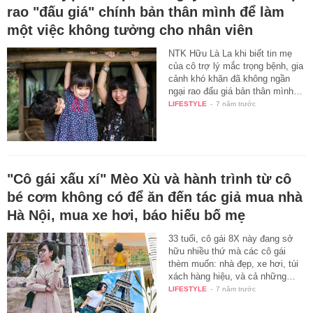
rao "đấu giá" chính bản thân mình để làm
một việc không tưởng cho nhân viên
NTK Hữu Là La khi biết tin mẹ
của cô trợ lý mắc trọng bệnh, gia
cảnh khó khăn đã không ngần
ngại rao đấu giá bản thân mình…
LIFESTYLE
-
7 năm trước
"Cô gái xấu xí" Mèo Xù và hành trình từ cô
bé cơm không có để ăn đến tác giả mua nhà
Hà Nội, mua xe hơi, báo hiếu bố mẹ
33 tuổi, cô gái 8X này đang sở
hữu nhiều thứ mà các cô gái
thèm muốn: nhà đẹp, xe hơi, túi
xách hàng hiệu, và cả những…
LIFESTYLE
-
7 năm trước