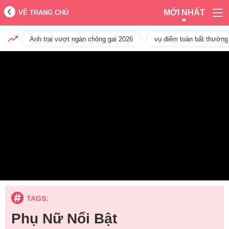
MỚI NHẤT
VỀ TRANG CHỦ
Anh trai vượt ngàn chông gai 2026
vụ điểm toán bất thường
TAGS:
Phụ Nữ Nổi Bật