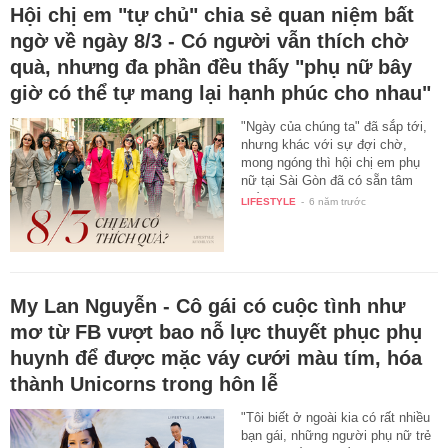
Hội chị em "tự chủ" chia sẻ quan niệm bất
ngờ về ngày 8/3 - Có người vẫn thích chờ
quà, nhưng đa phần đều thấy "phụ nữ bây
giờ có thể tự mang lại hạnh phúc cho nhau"
"Ngày của chúng ta" đã sắp tới,
nhưng khác với sự đợi chờ,
mong ngóng thì hội chị em phụ
nữ tại Sài Gòn đã có sẵn tâm
thế…
LIFESTYLE
-
6 năm trước
My Lan Nguyễn - Cô gái có cuộc tình như
mơ từ FB vượt bao nỗ lực thuyết phục phụ
huynh để được mặc váy cưới màu tím, hóa
thành Unicorns trong hôn lễ
"Tôi biết ở ngoài kia có rất nhiều
bạn gái, những người phụ nữ trẻ