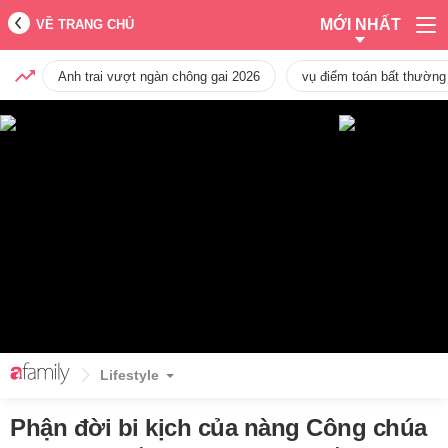
MỚI NHẤT
VỀ TRANG CHỦ
Anh trai vượt ngàn chông gai 2026
vụ điểm toán bất thường
Lifestyle
Phận đời bi kịch của nàng Công chúa