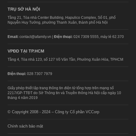
TRỤ SỞ HÀ NỘI
Tầng 21, Tòa nhà Center Building, Hapulico Complex, Số 01, phố
Nguyễn Huy Tưởng, phường Thanh Xuân, thành phố Hà Nội
Email:
contact@afamily.vn |
Điện thoại:
024 7309 5555, máy lẻ 62.370
VPĐD TẠI TP.HCM
Tầng 4, Tòa nhà 123, số 127 Võ Văn Tần, Phường Xuân Hòa, TPHCM
Điện thoại:
028 7307 7979
Giấy phép thiết lập trang thông tin điện tử tổng hợp trên mạng số
2217/GP-TTĐT do Sở Thông tin và Truyền thông Hà Nội cấp ngày 10
tháng 4 năm 2019
© Copyright 2008 - 2024 – Công ty Cổ phần VCCorp
Chính sách bảo mật