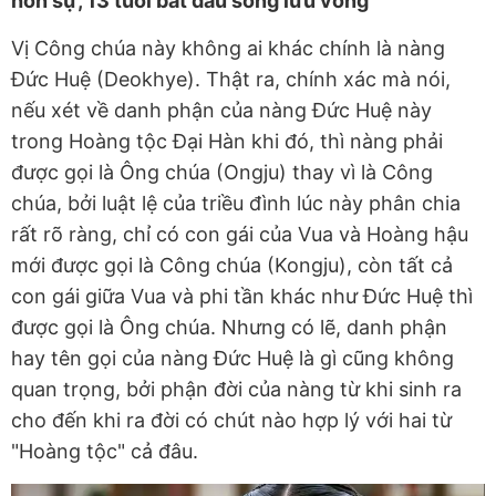
hôn sự, 13 tuổi bắt đầu sống lưu vong
Vị Công chúa này không ai khác chính là nàng
Đức Huệ (Deokhye). Thật ra, chính xác mà nói,
nếu xét về danh phận của nàng Đức Huệ này
trong Hoàng tộc Đại Hàn khi đó, thì nàng phải
được gọi là Ông chúa (Ongju) thay vì là Công
chúa, bởi luật lệ của triều đình lúc này phân chia
rất rõ ràng, chỉ có con gái của Vua và Hoàng hậu
mới được gọi là Công chúa (Kongju), còn tất cả
con gái giữa Vua và phi tần khác như Đức Huệ thì
được gọi là Ông chúa. Nhưng có lẽ, danh phận
hay tên gọi của nàng Đức Huệ là gì cũng không
quan trọng, bởi phận đời của nàng từ khi sinh ra
cho đến khi ra đời có chút nào hợp lý với hai từ
"Hoàng tộc" cả đâu.