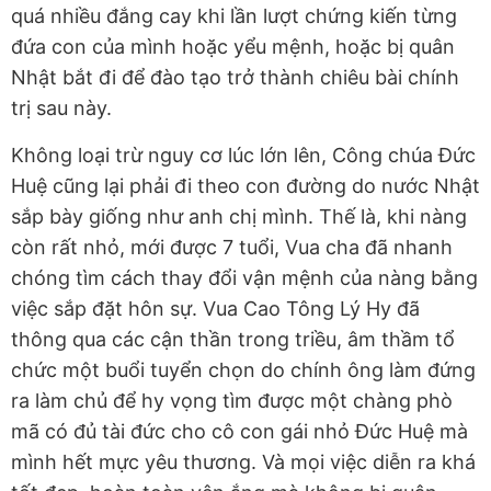
quá nhiều đắng cay khi lần lượt chứng kiến từng
đứa con của mình hoặc yểu mệnh, hoặc bị quân
Nhật bắt đi để đào tạo trở thành chiêu bài chính
trị sau này.
Không loại trừ nguy cơ lúc lớn lên, Công chúa Đức
Huệ cũng lại phải đi theo con đường do nước Nhật
sắp bày giống như anh chị mình. Thế là, khi nàng
còn rất nhỏ, mới được 7 tuổi, Vua cha đã nhanh
chóng tìm cách thay đổi vận mệnh của nàng bằng
việc sắp đặt hôn sự. Vua Cao Tông Lý Hy đã
thông qua các cận thần trong triều, âm thầm tổ
chức một buổi tuyển chọn do chính ông làm đứng
ra làm chủ để hy vọng tìm được một chàng phò
mã có đủ tài đức cho cô con gái nhỏ Đức Huệ mà
mình hết mực yêu thương. Và mọi việc diễn ra khá