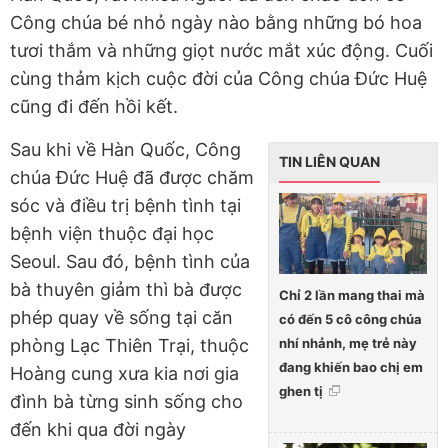
Công chúa bé nhỏ ngày nào bằng những bó hoa
tươi thắm và những giọt nước mắt xúc động. Cuối
cùng thảm kịch cuộc đời của Công chúa Đức Huệ
cũng đi đến hồi kết.
Sau khi về Hàn Quốc, Công
TIN LIÊN QUAN
chúa Đức Huệ đã được chăm
sóc và điều trị bệnh tình tại
bệnh viện thuộc đại học
Seoul. Sau đó, bệnh tình của
bà thuyên giảm thì bà được
Chỉ 2 lần mang thai mà
phép quay về sống tại căn
có đến 5 cô công chúa
nhí nhảnh, mẹ trẻ này
phòng Lạc Thiên Trại, thuộc
đang khiến bao chị em
Hoàng cung xưa kia nơi gia
ghen tị
đình bà từng sinh sống cho
đến khi qua đời ngày