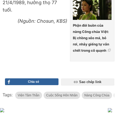
21/4/1989, hưởng thọ 77
tuổi.
(Nguồn: Chosun, KBS)
Phận đời buồn của
nàng Công chúa Việt:
Bị chồng xẻo má, bỏ
rơi, nhảy giếng tự vẫn
chết trong cô quạnh
Chia sẻ
Sao chép link
Tags:
Viện Tâm Thần
Cuộc Sống Hôn Nhân
Nàng Công Chúa