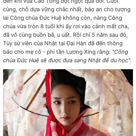
đến khi vua Cao Tông đột ngột qua đời. Cuối
cùng, chỗ dựa vững chắc nhất, bảo an cho tương
lai Công chúa Đức Huệ không còn, nàng Công
chúa vừa tròn 8 tuổi khi ấy rơi vào cảnh mất cha,
đã vô cùng buồn bã, u uất. Rồi chỉ 5 năm sau đó,
Tùy sứ viên của Nhật tại Đại Hàn đã đến thông
báo cho mẹ cô - phi tần Lương Xing rằng:
"Công
chúa Đức Huệ sẽ được đưa sang Nhật để du học".