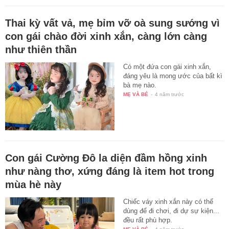
Thai kỳ vất vả, mẹ bỉm vỡ oà sung sướng vì
con gái chào đời xinh xắn, càng lớn càng
như thiên thần
Có một đứa con gái xinh xắn,
đáng yêu là mong ước của bất kì
bà mẹ nào.
MẸ VÀ BÉ
-
4 năm trước
Con gái Cường Đô la diện đầm hồng xinh
như nàng thơ, xứng đáng là item hot trong
mùa hè này
Chiếc váy xinh xắn này có thể
dùng để đi chơi, đi dự sự kiện...
đều rất phù hợp.