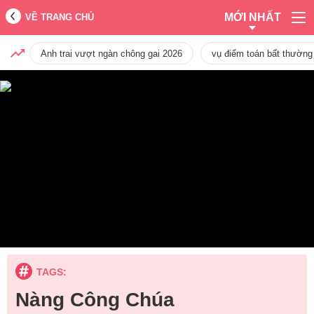
MỚI NHẤT
VỀ TRANG CHỦ
Anh trai vượt ngàn chông gai 2026
vụ điểm toán bất thường
TAGS:
Nàng Công Chúa