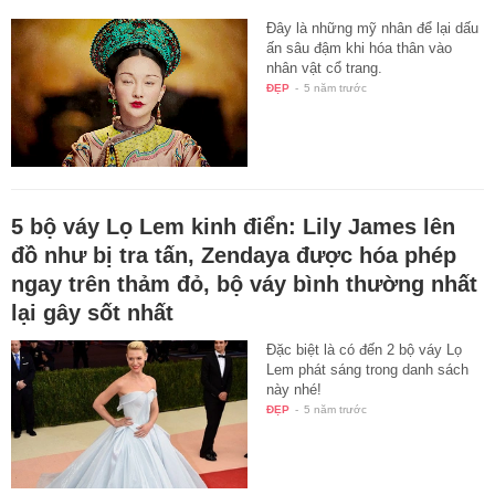
Đây là những mỹ nhân để lại dấu
ấn sâu đậm khi hóa thân vào
nhân vật cổ trang.
ĐẸP
-
5 năm trước
5 bộ váy Lọ Lem kinh điển: Lily James lên
đồ như bị tra tấn, Zendaya được hóa phép
ngay trên thảm đỏ, bộ váy bình thường nhất
lại gây sốt nhất
Đặc biệt là có đến 2 bộ váy Lọ
Lem phát sáng trong danh sách
này nhé!
ĐẸP
-
5 năm trước