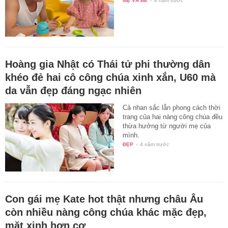
MẸ VÀ BÉ
-
4 năm trước
Hoàng gia Nhật có Thái tử phi thường dân
khéo đẻ hai cô công chúa xinh xắn, U60 mà
da vẫn đẹp đáng ngạc nhiên
Cả nhan sắc lẫn phong cách thời
trang của hai nàng công chúa đều
thừa hưởng từ người mẹ của
mình.
ĐẸP
-
4 năm trước
Con gái mẹ Kate hot thật nhưng châu Âu
còn nhiều nàng công chúa khác mặc đẹp,
mặt xinh hơn cơ