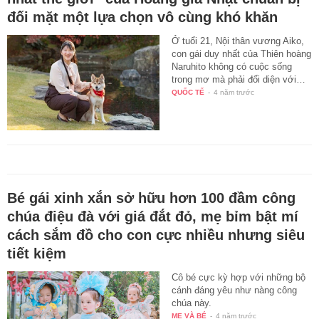
đối mặt một lựa chọn vô cùng khó khăn
Ở tuổi 21, Nội thân vương Aiko,
con gái duy nhất của Thiên hoàng
Naruhito không có cuộc sống
trong mơ mà phải đối diện với…
QUỐC TẾ
-
4 năm trước
Bé gái xinh xắn sở hữu hơn 100 đầm công
chúa điệu đà với giá đắt đỏ, mẹ bỉm bật mí
cách sắm đồ cho con cực nhiều nhưng siêu
tiết kiệm
Cô bé cực kỳ hợp với những bộ
cánh đáng yêu như nàng công
chúa này.
MẸ VÀ BÉ
-
4 năm trước