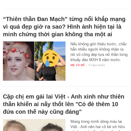
“Thiên thần Đan Mạch” từng nổi khắp mạng
vì quá đẹp giờ ra sao? Hình ảnh hiện tại là
minh chứng thời gian không tha một ai
Nếu không giới thiệu trước, chắc
hẳn nhiều người không nhận ra
nữ vũ công đẹp tựa nữ thần từng
khuấy đảo MXH 8 năm trước.
MẸ VÀ BÉ
-
5 năm trước
Cặp chị em gái lai Việt - Anh xinh như thiên
thần khiến ai nấy thốt lên "Có đẻ thêm 10
đứa con thế này cũng đáng"
Mang trong mình dòng máu lai
Việt - Anh nên hai cô bé sở hữu