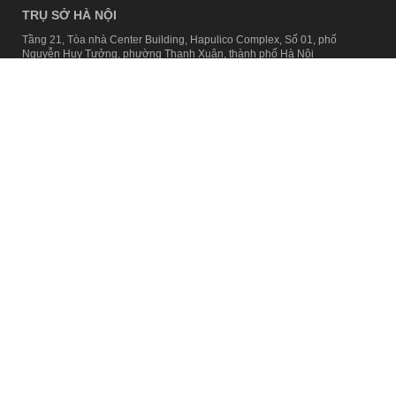
TRỤ SỞ HÀ NỘI
Tầng 21, Tòa nhà Center Building, Hapulico Complex, Số 01, phố
Nguyễn Huy Tưởng, phường Thanh Xuân, thành phố Hà Nội
Email:
contact@afamily.vn |
Điện thoại:
024 7309 5555, máy lẻ 62.370
VPĐD TẠI TP.HCM
Tầng 4, Tòa nhà 123, số 127 Võ Văn Tần, Phường Xuân Hòa, TPHCM
Điện thoại:
028 7307 7979
Giấy phép thiết lập trang thông tin điện tử tổng hợp trên mạng số
2217/GP-TTĐT do Sở Thông tin và Truyền thông Hà Nội cấp ngày 10
tháng 4 năm 2019
© Copyright 2008 - 2024 – Công ty Cổ phần VCCorp
Chính sách bảo mật