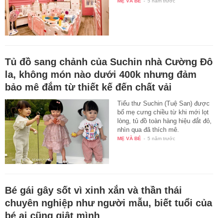
MẸ VÀ BÉ
-
5 năm trước
Tủ đồ sang chảnh của Suchin nhà Cường Đô
la, không món nào dưới 400k nhưng đảm
bảo mê đắm từ thiết kế đến chất vải
Tiểu thư Suchin (Tuệ San) được
bố mẹ cưng chiều từ khi mới lọt
lòng, tủ đồ toàn hàng hiệu đắt đỏ,
nhìn qua đã thích mê.
MẸ VÀ BÉ
-
5 năm trước
Bé gái gây sốt vì xinh xắn và thần thái
chuyên nghiệp như người mẫu, biết tuổi của
bé ai cũng giật mình