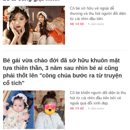
Cô bé sở hữu vẻ ngoài dễ
thương và thu hút người đối diện
từ cái nhìn đầu tiên.
MẸ VÀ BÉ
-
5 năm trước
Bé gái vừa chào đời đã sở hữu khuôn mặt
tựa thiên thần, 3 năm sau nhìn bé ai cũng
phải thốt lên "công chúa bước ra từ truyện
cổ tích"
Cô bé khiến người đối diện bị thu
hút từ cái nhìn đầu tiên bởi vẻ
ngoài quá đỗi xinh đẹp.
MẸ VÀ BÉ
-
5 năm trước