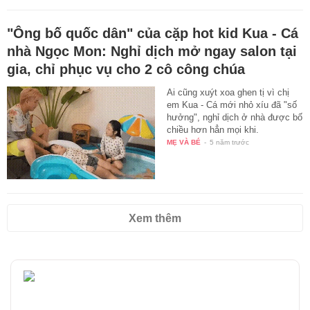
"Ông bố quốc dân" của cặp hot kid Kua - Cá
nhà Ngọc Mon: Nghỉ dịch mở ngay salon tại
gia, chỉ phục vụ cho 2 cô công chúa
Ai cũng xuýt xoa ghen tị vì chị
em Kua - Cá mới nhỏ xíu đã "số
hưởng", nghỉ dịch ở nhà được bố
chiều hơn hẳn mọi khi.
MẸ VÀ BÉ
-
5 năm trước
Xem thêm