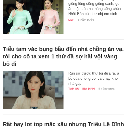
giống lông cũng giống cánh, gu
ăn mặc của hai nàng công chúa
Nhật Bản cứ như chị em sinh
đôi…
ĐẸP
-
5 năm trước
Tiểu tam vác bụng bầu đến nhà chồng ăn vạ,
tôi cho cô ta xem 1 thứ đã sợ hãi vội vàng
bỏ đi
Run sợ trước thứ tôi đưa ra, ả
bồ của chồng vội vã chạy khỏi
nhà gấp.
TÂM SỰ - GIA ĐÌNH
-
5 năm trước
Rất hay lọt top mặc xấu nhưng Triệu Lệ Dĩnh