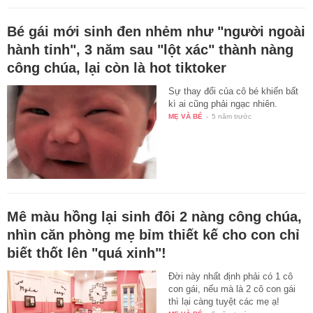
Bé gái mới sinh đen nhẻm như "người ngoài
hành tinh", 3 năm sau "lột xác" thành nàng
công chúa, lại còn là hot tiktoker
Sự thay đổi của cô bé khiến bất
kì ai cũng phải ngạc nhiên.
MẸ VÀ BÉ
-
5 năm trước
Mê màu hồng lại sinh đôi 2 nàng công chúa,
nhìn căn phòng mẹ bỉm thiết kế cho con chỉ
biết thốt lên "quá xinh"!
Đời này nhất định phải có 1 cô
con gái, nếu mà là 2 cô con gái
thì lại càng tuyệt các mẹ ạ!