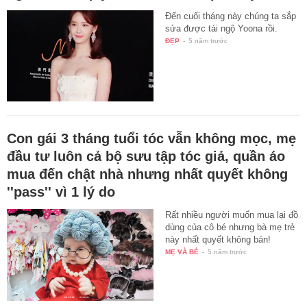
Đến cuối tháng này chúng ta sắp
sửa được tái ngộ Yoona rồi.
ĐẸP
-
5 năm trước
Con gái 3 tháng tuổi tóc vẫn không mọc, mẹ
đầu tư luôn cả bộ sưu tập tóc giả, quần áo
mua đến chật nhà nhưng nhất quyết không
''pass'' vì 1 lý do
Rất nhiều người muốn mua lại đồ
dùng của cô bé nhưng bà mẹ trẻ
này nhất quyết không bán!
MẸ VÀ BÉ
-
5 năm trước