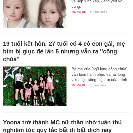
vẻ đẹp xinh xắn, đáng yêu vô
cùng.
MẸ VÀ BÉ
-
5 năm trước
19 tuổi kết hôn, 27 tuổi có 4 cô con gái, mẹ
bỉm bị giục đẻ lần 5 nhưng vẫn ra ''công
chúa''
Bà mẹ của ''ngũ long công chúa''
vẫn luôn hạnh phúc và hài lòng
với cuộc sống hiện tại của mình.
MẸ VÀ BÉ
-
5 năm trước
Yoona trở thành MC nữ thần nhờ tuân thủ
nghiêm túc quy tắc bất di bất dịch này