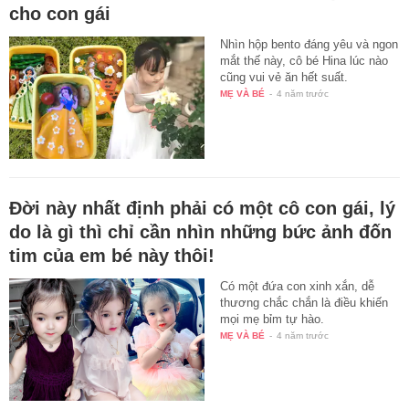
cho con gái
Nhìn hộp bento đáng yêu và ngon
mắt thế này, cô bé Hina lúc nào
cũng vui vẻ ăn hết suất.
MẸ VÀ BÉ
-
4 năm trước
Đời này nhất định phải có một cô con gái, lý
do là gì thì chỉ cần nhìn những bức ảnh đốn
tim của em bé này thôi!
Có một đứa con xinh xắn, dễ
thương chắc chắn là điều khiến
mọi mẹ bỉm tự hào.
MẸ VÀ BÉ
-
4 năm trước