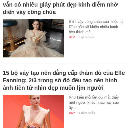
vẫn có nhiều giây phút đẹp kinh diễm nhờ
diện váy công chúa
BST váy công chúa của Triệu Lệ
Dĩnh hẳn sẽ khiến nhiều bánh
bèo thích mê.
ĐẸP
-
5 năm trước
15 bộ váy tạo nên đẳng cấp thảm đỏ của Elle
Fanning: 2/3 trong số đó đều tạo nên hình
ảnh tiên tử nhìn đẹp muốn lịm người
Như kiểu mỗi lần dụi mắt thấy
một người khác nhau hay sao
ấy...
ĐẸP
-
5 năm trước