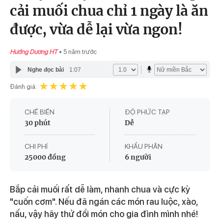
cải muối chua chỉ 1 ngày là ăn
được, vừa dễ lại vừa ngon!
Hướng Dương HT
5 năm trước
Nghe đọc bài
1:07
Đánh giá:
CHẾ BIẾN
ĐỘ PHỨC TẠP
30 phút
Dễ
CHI PHÍ
KHẨU PHẦN
25000 đồng
6 người
Bắp cải muối rất dễ làm, nhanh chua và cực kỳ
"cuốn cơm". Nếu đã ngán các món rau luộc, xào,
nấu, vậy hãy thử đổi món cho gia đình mình nhé!