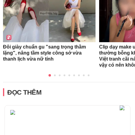
Đôi giày chuẩn gu "sang trọng thầm
Clip dạy make 
lặng", nâng tầm style công sở vừa
thường bỗng k
thanh lịch vừa nữ tính
Việt tranh cãi 
vậy có nên kh
ĐỌC THÊM