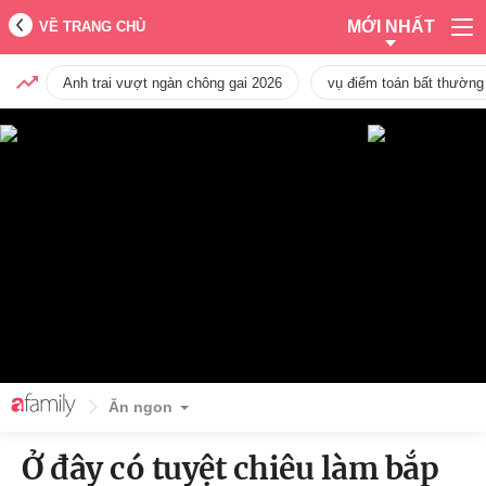
MỚI NHẤT
VỀ TRANG CHỦ
Anh trai vượt ngàn chông gai 2026
vụ điểm toán bất thường
Ăn ngon
Ở đây có tuyệt chiêu làm bắp