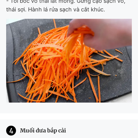
- Tỏi bóc vỏ thái lát mỏng. Gừng cạo sạch vỏ,
thái sợi. Hành lá rửa sạch và cắt khúc.
4
Muối dưa bắp cải