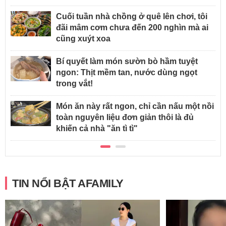
Cuối tuần nhà chồng ở quê lên chơi, tôi
đãi mâm cơm chưa đến 200 nghìn mà ai
cũng xuýt xoa
Bí quyết làm món sườn bò hầm tuyệt
ngon: Thịt mềm tan, nước dùng ngọt
trong vắt!
Món ăn này rất ngon, chỉ cần nấu một nồi
toàn nguyên liệu đơn giản thôi là đủ
khiến cả nhà "ăn tì tì"
TIN NỔI BẬT AFAMILY