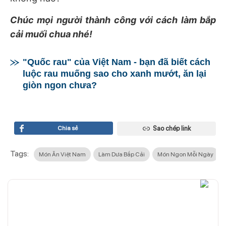
Chúc mọi người thành công với cách làm bắp
cải muối chua nhé!
"Quốc rau" của Việt Nam - bạn đã biết cách
luộc rau muống sao cho xanh mướt, ăn lại
giòn ngon chưa?
Chia sẻ
Sao chép link
Tags:
Món Ăn Việt Nam
Làm Dưa Bắp Cải
Món Ngon Mỗi Ngày