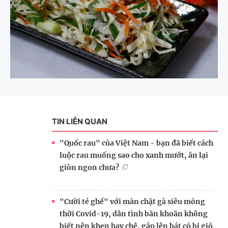
TIN LIÊN QUAN
"Quốc rau" của Việt Nam - bạn đã biết cách
luộc rau muống sao cho xanh mướt, ăn lại
giòn ngon chưa?
"Cười té ghế" với màn chặt gà siêu mỏng
thời Covid-19, dân tình băn khoăn không
biết nên khen hay chê, gắp lên bát có bị gió