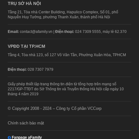
TRỤ SỞ HÀ NỘI
Tầng 21, Tòa nhà Center Building, Hapulico Complex, Số 01, phố
Nguyễn Huy Tưởng, phường Thanh Xuân, thành phố Hà Nội
Email:
contact@afamily.vn |
Điện thoại:
024 7309 5555, máy lẻ 62.370
VPĐD TẠI TP.HCM
Tầng 4, Tòa nhà 123, số 127 Võ Văn Tần, Phường Xuân Hòa, TPHCM
Điện thoại:
028 7307 7979
Giấy phép thiết lập trang thông tin điện tử tổng hợp trên mạng số
2217/GP-TTĐT do Sở Thông tin và Truyền thông Hà Nội cấp ngày 10
tháng 4 năm 2019
© Copyright 2008 - 2024 – Công ty Cổ phần VCCorp
Chính sách bảo mật
Fanpage aFamily