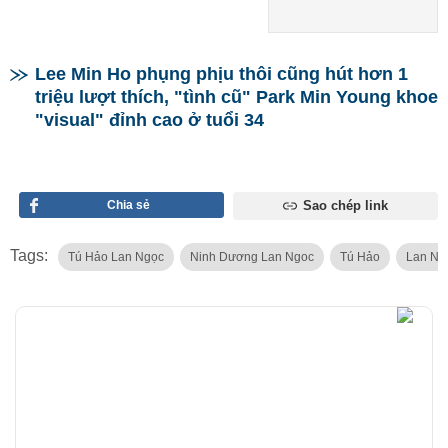
Lee Min Ho phụng phịu thôi cũng hút hơn 1
triệu lượt thích, "tình cũ" Park Min Young khoe
"visual" đỉnh cao ở tuổi 34
Chia sẻ
Sao chép link
Tags:
Tú Hảo Lan Ngọc
Ninh Dương Lan Ngoc
Tú Hảo
Lan Ng