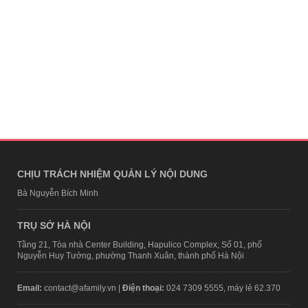
CHỊU TRÁCH NHIỆM QUẢN LÝ NỘI DUNG
Bà Nguyễn Bích Minh
TRỤ SỞ HÀ NỘI
Tầng 21, Tòa nhà Center Building, Hapulico Complex, Số 01, phố
Nguyễn Huy Tưởng, phường Thanh Xuân, thành phố Hà Nội
Email:
contact@afamily.vn |
Điện thoại:
024 7309 5555, máy lẻ 62.370