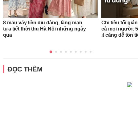
8 mẫu váy liền dịu dàng, lãng mạn
Chi tiêu tối gi
tựa tiết thời thu Hà Nội những ngày
cả mọi người: 
qua
ít càng dễ tốn t
ĐỌC THÊM