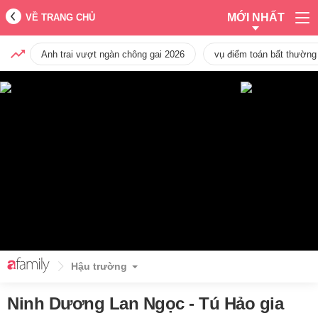
MỚI NHẤT
VỀ TRANG CHỦ
Anh trai vượt ngàn chông gai 2026
vụ điểm toán bất thường
Hậu trường
Ninh Dương Lan Ngọc - Tú Hảo gia