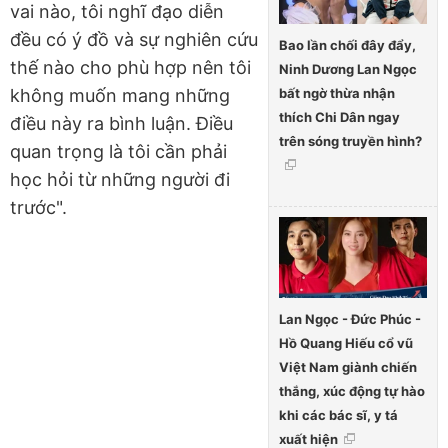
vai nào, tôi nghĩ đạo diễn
đều có ý đồ và sự nghiên cứu
Bao lần chối đây đẩy,
thế nào cho phù hợp nên tôi
Ninh Dương Lan Ngọc
bất ngờ thừa nhận
không muốn mang những
thích Chi Dân ngay
điều này ra bình luận. Điều
trên sóng truyền hình?
quan trọng là tôi cần phải
học hỏi từ những người đi
trước".
Lan Ngọc - Đức Phúc -
Hồ Quang Hiếu cổ vũ
Việt Nam giành chiến
thắng, xúc động tự hào
khi các bác sĩ, y tá
xuất hiện