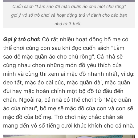
Cuốn sách
"Làm sao để mặc quần áo cho một chú rồng"
gợi ý vô số trò chơi và hoạt động thú vị dành cho các bạn
nhỏ từ 3 tuổi...
Gợi ý trò chơi:
Có rất nhiều hoạt động bố mẹ có
thể chơi cùng con sau khi đọc cuốn sách "Làm
sao để mặc quần áo cho chú rồng". Cả nhà sẽ
cùng nhau chọn những món đồ yêu thích của
mình và cùng thi xem ai mặc đồ nhanh nhất, ví dụ:
đeo tất, mặc áo cài cúc, mặc quần dài, mặc quần
đùi hay mặc hoàn chỉnh một bộ đồ từ đầu đến
chân. Ngoài ra, cả nhà có thể chơi trò "Mặc quần
áo của nhau", bố mẹ sẽ mặc đồ của con và con sẽ
mặc đồ của bố mẹ. Trò chơi này chắc chắn sẽ
mang đến vô số tiếng cười khúc khích cho cả nhà.