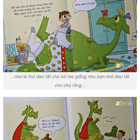
...như là thử đeo tất cho bố mẹ giống như bạn nhỏ đeo tất
cho chú rồng...