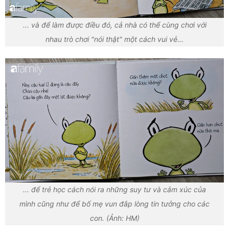
... và để làm được điều đó, cả nhà có thể cùng chơi với
nhau trò chơi "nói thật" một cách vui vẻ...
... để trẻ học cách nói ra những suy tư và cảm xúc của
mình cũng như để bố mẹ vun đắp lòng tin tưởng cho các
con. (Ảnh: HM)