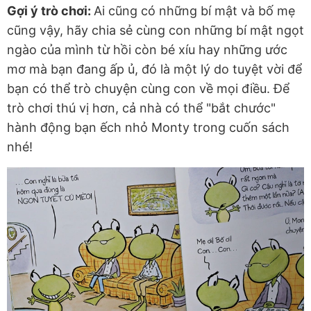
Gợi ý trò chơi:
Ai cũng có những bí mật và bố mẹ
cũng vậy, hãy chia sẻ cùng con những bí mật ngọt
ngào của mình từ hồi còn bé xíu hay những ước
mơ mà bạn đang ấp ủ, đó là một lý do tuyệt vời để
bạn có thể trò chuyện cùng con về mọi điều. Để
trò chơi thú vị hơn, cả nhà có thể "bắt chước"
hành động bạn ếch nhỏ Monty trong cuốn sách
nhé!