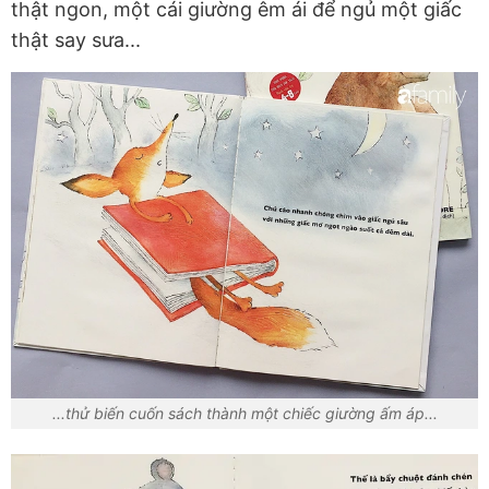
thật ngon, một cái giường êm ái để ngủ một giấc
thật say sưa...
...thử biến cuốn sách thành một chiếc giường ấm áp...