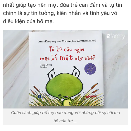
nhất giúp tạo nên một đứa trẻ can đảm và tự tin
chính là sự tin tưởng, kiên nhẫn và tình yêu vô
điều kiện của bố mẹ.
Cuốn sách giúp bố mẹ bao dung với những nỗi sợ hãi mơ
hồ của trẻ....