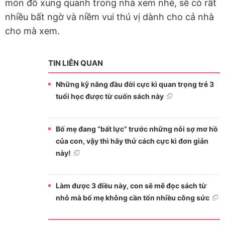
món đồ xung quanh trong nhà xem nhé, sẽ có rất
nhiều bất ngờ và niềm vui thú vị dành cho cả nhà
cho mà xem.
TIN LIÊN QUAN
Những kỹ năng đầu đời cực kì quan trọng trẻ 3
tuổi học được từ cuốn sách này
Bố mẹ đang “bất lực” trước những nỗi sợ mơ hồ
của con, vậy thì hãy thử cách cực kì đơn giản
này!
Làm được 3 điều này, con sẽ mê đọc sách từ
nhỏ mà bố mẹ không cần tốn nhiều công sức