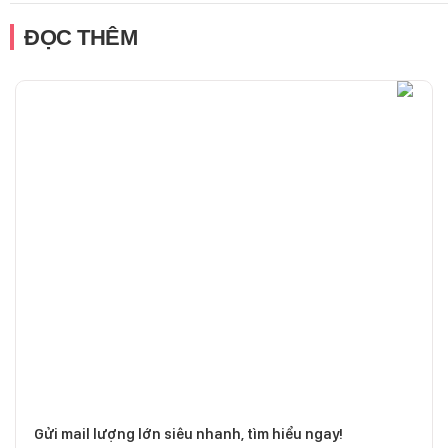
ĐỌC THÊM
Gửi mail lượng lớn siêu nhanh, tìm hiểu ngay!