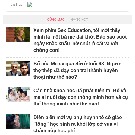
bizfly.vn
CÙNG MỤC
ĐANG HOT
Xem phim Sex Education, tôi mới thấy
mình là một bà mẹ dại khờ: Bảo sao suốt
ngày khắc khẩu, hở chút là cãi vã với
chồng con!
Bố của Messi qua đời ở tuổi 68: Người
thợ thép đã dạy con trai thành huyền
thoại như thế nào?
Các nhà khoa học đã phát hiện ra: Bố và
mẹ ai nuôi dạy con thông minh hơn và cụ
thể thông minh như thế nào!
Diễn biến mới vụ phụ huynh tố cô giáo
"tống" học sinh ra khỏi lớp cờ vua vì
chậm nộp học phí