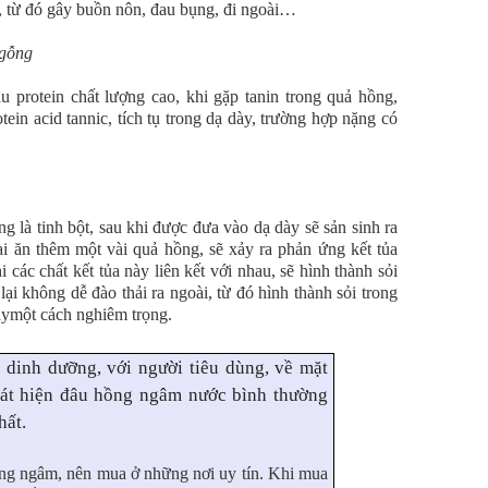
rữa, từ đó gây buồn nôn, đau bụng, đi ngoài…
ngỗng
u protein chất lượng cao, khi gặp tanin trong quả hồng,
tein acid tannic, tích tụ trong dạ dày, trường hợp nặng có
g là tinh bột, sau khi được đưa vào dạ dày sẽ sản sinh ra
ại ăn thêm một vài quả hồng, sẽ xảy ra phản ứng kết tủa
 các chất kết tủa này liên kết với nhau, sẽ hình thành sỏi
lại không dễ đào thải ra ngoài, từ đó hình thành sỏi trong
àymột cách nghiêm trọng.
 dinh dưỡng, với người tiêu dùng, về mặt
át hiện đâu hồng ngâm nước bình thường
hất.
ng ngâm, nên mua ở những nơi uy tín. Khi mua