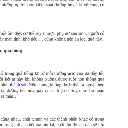
là những người kém kiểm soát đường huyết là vô cùng có
mới ốm dậy, cơ thể suy nhược, phụ nữ sau sinh, người có
y mãn tính, khó tiêu,… cũng không nên ăn loại quả này.
ăn quả hồng
có trong quả hồng khi ở môi trường acid của dạ dày lúc
hối kết tụ này khi không xuống được ruột non thông qua
à hình
thành sỏi
. Nếu chúng không được thải ra ngoài theo
 tại đường tiêu hóa, gây ra các triệu chứng như đau quặn
n ra máu…
ùng nhau, chất tannin và các thành phần khác có trong
trong thịt cua kết tủa rắn lại, chất rắn đó lâu dần sẽ lưu