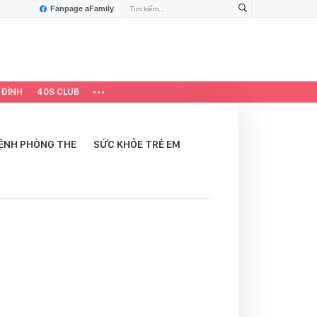
Fanpage aFamily
 ĐÌNH
40S CLUB
ỆNH PHÒNG THE
SỨC KHỎE TRẺ EM