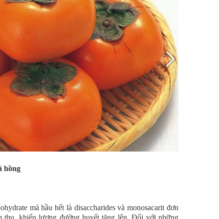
ả hồng
hydrate mà hầu hết là disaccharides và monosacarit đơn
ấp thụ, khiến lượng đường huyết tăng lên. Đối với những