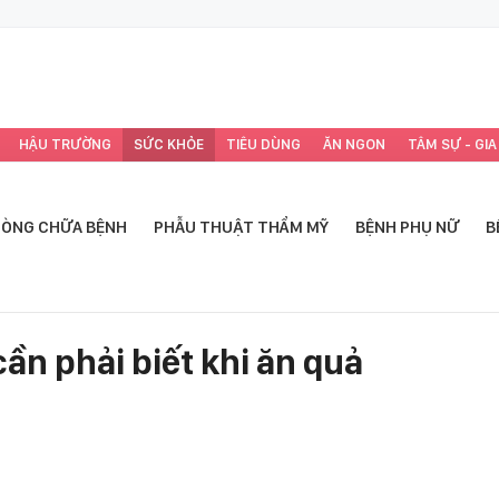
HẬU TRƯỜNG
SỨC KHỎE
TIÊU DÙNG
ĂN NGON
TÂM SỰ - GIA
ÒNG CHỮA BỆNH
PHẪU THUẬT THẨM MỸ
BỆNH PHỤ NỮ
B
ần phải biết khi ăn quả