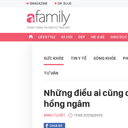
EMAGAZINE
DR. BLUE
LIFESTYLE
XÃ HỘI
ĐẸP
MẸ & BÉ
GIÁO DỤC
SỨC KHỎE
TIN Y TẾ
SỐNG KHỎE
PH
TƯ VẤN
Những điều ai cũng c
hồng ngâm
MINH TUYẾT,
11:03 07/10/2015
CHIA SẺ