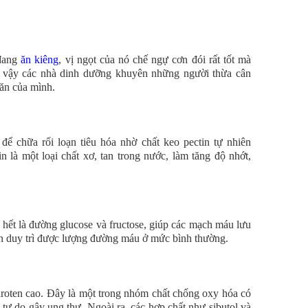
 đang
ăn kiêng
, vị ngọt của nó chế ngự cơn đói rất tốt mà
ởi vậy các nhà dinh dưỡng khuyên những người thừa cân
 ăn của mình.
 chữa rối loạn tiêu hóa nhờ chất keo pectin tự nhiên
in là một loại chất xơ, tan trong nước, làm tăng độ nhớt,
hết là đường glucose và fructose, giúp các mạch máu lưu
ẫn duy trì được lượng đường máu ở mức bình thường.
oten cao. Đây là một trong nhóm chất chống oxy hóa có
 tự do gây ung thư. Ngoài ra, các hợp chất như sibutol và