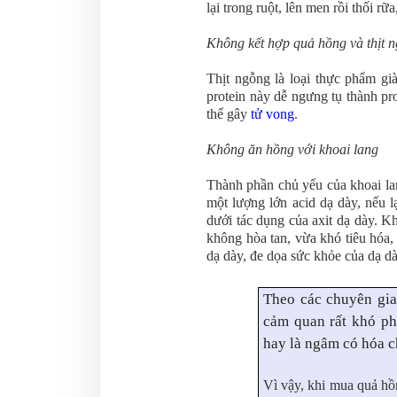
lại trong ruột, lên men rồi thối 
Không kết hợp quả hồng và thịt 
Thịt ngỗng là loại thực phẩm già
protein này dễ ngưng tụ thành pro
thể gây
tử vong
.
Không ăn hồng với khoai lang
Thành phần chủ yếu của khoai lan
một lượng lớn acid dạ dày, nếu l
dưới tác dụng của axit dạ dày. Khi
không hòa tan, vừa khó tiêu hóa, 
dạ dày, đe dọa sức khỏe của dạ d
Theo các chuyên gia
cảm quan rất khó ph
hay là ngâm có hóa c
Vì vậy, khi mua quả hồ