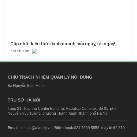
Cập nhật kiến thức kinh doanh mỗi ngày, tải ngay!
cafebiz.vn
CHỊU TRÁCH NHIỆM QUẢN LÝ NỘI DUNG
Bà Nguyễn Bích Minh
TRỤ SỞ HÀ NỘI
Tầng 21, Tòa nhà Center Building, Hapulico Complex, Số 01, phố
Nguyễn Huy Tưởng, phường Thanh Xuân, thành phố Hà Nội
Email:
contact@afamily.vn |
Điện thoại:
024 7309 5555, máy lẻ 62.370