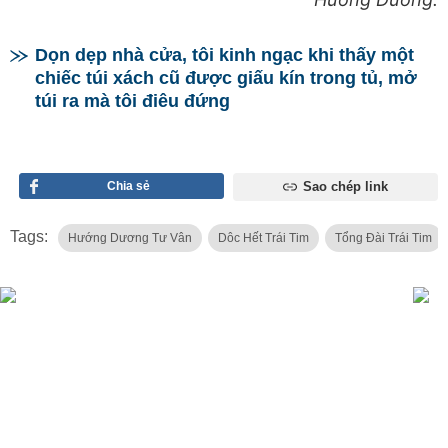
Dọn dẹp nhà cửa, tôi kinh ngạc khi thấy một
chiếc túi xách cũ được giấu kín trong tủ, mở
túi ra mà tôi điêu đứng
Chia sẻ
Sao chép link
Tags:
Hướng Dương Tư Vân
Dôc Hết Trái Tim
Tổng Đài Trái Tim