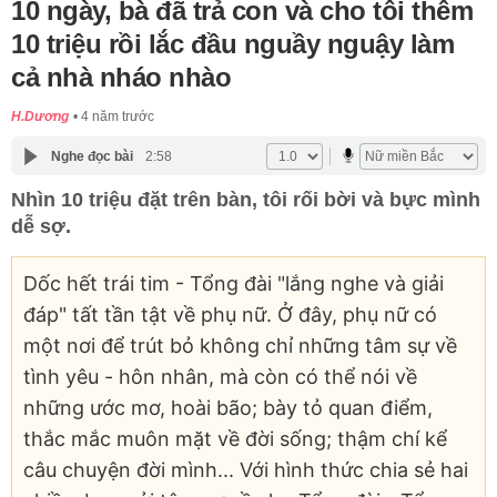
10 ngày, bà đã trả con và cho tôi thêm
10 triệu rồi lắc đầu nguầy nguậy làm
cả nhà nháo nhào
H.Dương
4 năm trước
Nghe đọc bài
2:58
Nhìn 10 triệu đặt trên bàn, tôi rối bời và bực mình
dễ sợ.
Dốc hết trái tim - Tổng đài "lắng nghe và giải
đáp" tất tần tật về phụ nữ. Ở đây, phụ nữ có
một nơi để trút bỏ không chỉ những tâm sự về
tình yêu - hôn nhân, mà còn có thể nói về
những ước mơ, hoài bão; bày tỏ quan điểm,
thắc mắc muôn mặt về đời sống; thậm chí kể
câu chuyện đời mình... Với hình thức chia sẻ hai