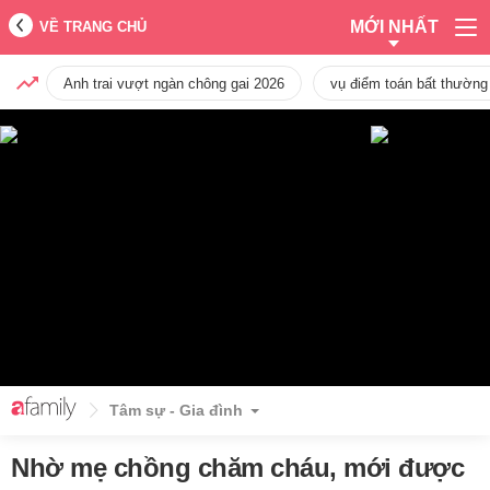
MỚI NHẤT
VỀ TRANG CHỦ
Anh trai vượt ngàn chông gai 2026
vụ điểm toán bất thường
Tâm sự - Gia đình
Nhờ mẹ chồng chăm cháu, mới được