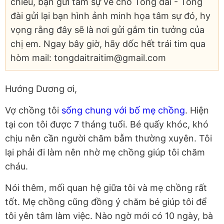
chiều, bạn gửi tâm sự về cho Tổng đài - Tổng
đài gửi lại bạn hình ảnh minh họa tâm sự đó, hy
vọng rằng đây sẽ là nơi gửi gắm tin tưởng của
chị em. Ngay bây giờ, hãy dốc hết trái tim qua
hòm mail: tongdaitraitim@gmail.com
Hướng Dương ơi,
Vợ chồng tôi
sống chung với bố mẹ chồng
. Hiện
tại con tôi được 7 tháng tuổi. Bé quấy khóc, khó
chịu nên cần người chăm bẵm thường xuyên. Tôi
lại phải đi làm nên nhờ mẹ chồng giúp tôi chăm
cháu.
Nói thêm, mối quan hệ giữa tôi và mẹ chồng rất
tốt. Mẹ chồng cũng đồng ý chăm bé giúp tôi để
tôi yên tâm làm việc. Nào ngờ mới có 10 ngày, bà