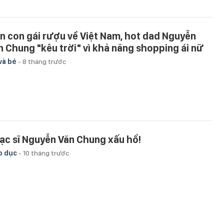
n con gái rượu về Việt Nam, hot dad Nguyễn
n Chung "kêu trời" vì khả năng shopping ái nữ
và bé
-
8 tháng trước
ạc sĩ Nguyễn Văn Chung xấu hổ!
o dục
-
10 tháng trước