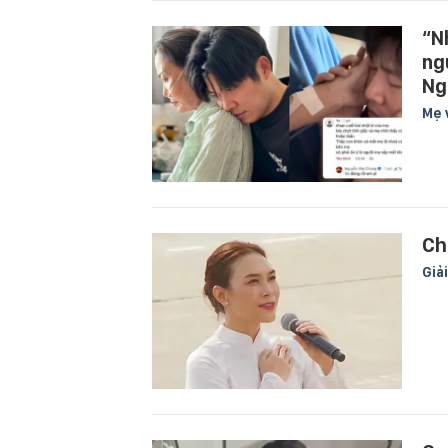
“N
ng
Ng
Mẹ 
Ch
Giải