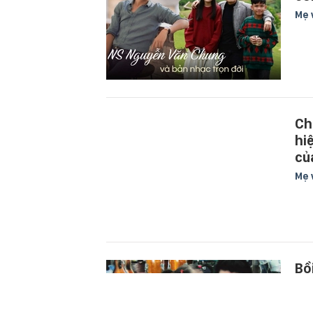
Mẹ 
Ch
hi
củ
Mẹ 
Bồ
Ch
co