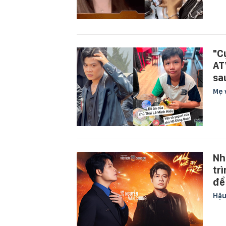
"C
AT
sau
Mẹ 
Nh
tr
để
Hậu