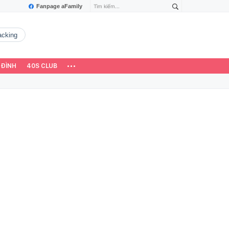
Fanpage aFamily
hacking
 ĐÌNH
40S CLUB