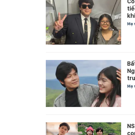
Co
ti
kh
Mẹ 
Bấ
Ng
tr
Mẹ 
NS
co