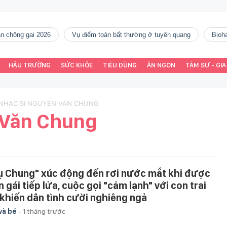
gàn chông gai 2026
vụ điểm toán bất thường ở tuyên quang
Bio
HẬU TRƯỜNG
SỨC KHỎE
TIÊU DÙNG
ĂN NGON
TÂM SỰ - GIA
 NHAC SI NGUYEN VAN CHUNG
 Văn Chung
ụ Chung" xúc động đến rơi nước mắt khi được
 gái tiếp lửa, cuộc gọi "cảm lạnh" với con trai
i khiến dân tình cười nghiêng ngả
và bé
-
1 tháng trước