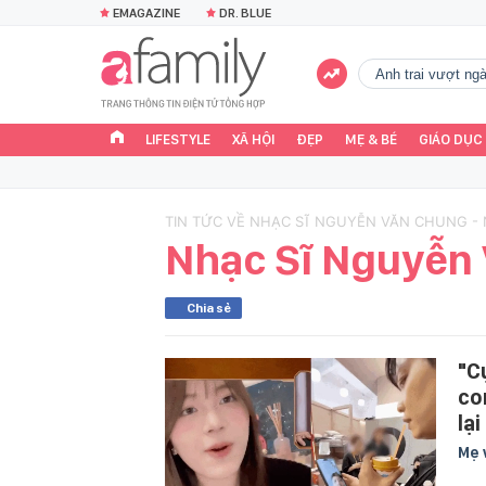
EMAGAZINE
DR. BLUE
Anh trai vượt n
LIFESTYLE
XÃ HỘI
ĐẸP
MẸ & BÉ
GIÁO DỤC
TIN TỨC VỀ NHẠC SĨ NGUYỄN VĂN CHUNG -
Nhạc Sĩ Nguyễn
Chia sẻ
"C
con
lạ
Mẹ 