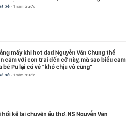
và bé
-
1 năm trước
ẳng mấy khi hot dad Nguyễn Văn Chung thể
ện cảm với con trai đến cỡ này, mà sao biểu cảm
a bé Pu lại có vẻ "khó chịu vô cùng"
và bé
-
1 năm trước
i hồi kể lại chuyện ấu thơ, NS Nguyễn Văn
ung khiến fan "cảm lạnh" vì tiết lộ sự thật về
n gái nuôi