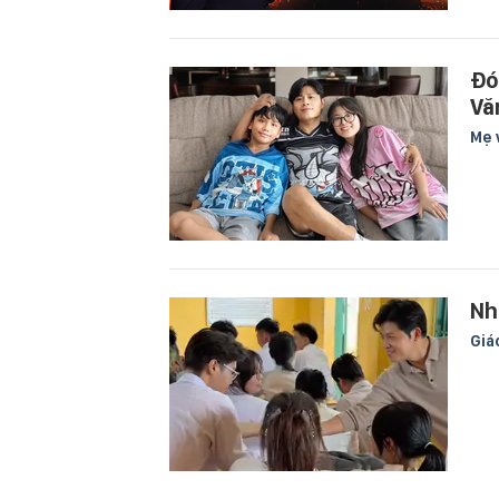
Đó
Vă
Mẹ 
Nh
Giá