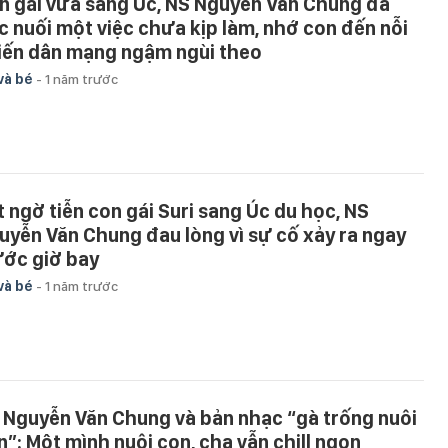
n gái vừa sang Úc, NS Nguyễn Văn Chung đã
ếc nuối một việc chưa kịp làm, nhớ con đến nỗi
iến dân mạng ngậm ngùi theo
và bé
-
1 năm trước
t ngờ tiễn con gái Suri sang Úc du học, NS
uyễn Văn Chung đau lòng vì sự cố xảy ra ngay
ước giờ bay
và bé
-
1 năm trước
 Nguyễn Văn Chung và bản nhạc “gà trống nuôi
n”: Một mình nuôi con, cha vẫn chill ngon