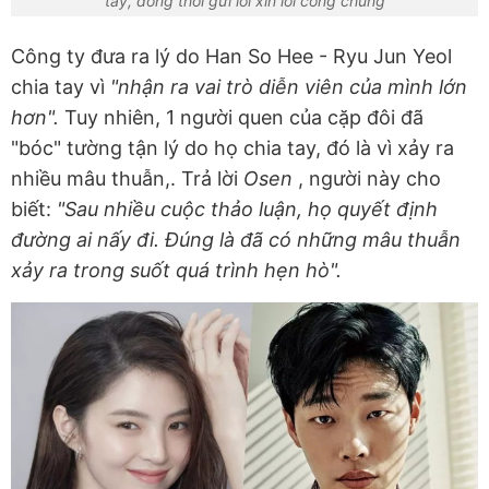
tay, đồng thời gửi lời xin lỗi công chúng
Công ty đưa ra lý do Han So Hee - Ryu Jun Yeol
chia tay vì
"nhận ra vai trò diễn viên của mình lớn
hơn".
Tuy nhiên, 1 người quen của cặp đôi đã
"bóc" tường tận lý do họ chia tay, đó là vì xảy ra
nhiều mâu thuẫn,. Trả lời
Osen
, người này cho
biết:
"Sau nhiều cuộc thảo luận, họ quyết định
đường ai nấy đi. Đúng là đã có những mâu thuẫn
xảy ra trong suốt quá trình hẹn hò".