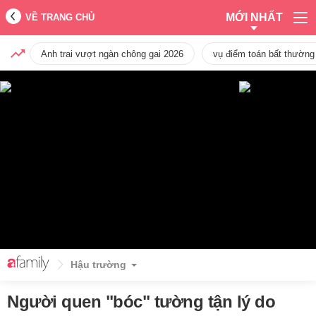
MỚI NHẤT
VỀ TRANG CHỦ
Anh trai vượt ngàn chông gai 2026
vụ điểm toán bất thường
Hậu trường
Người quen "bóc" tường tận lý do