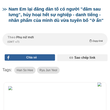
Nam Em lại đăng đàn tố có người "đâm sau
lưng", hủy hoại hết sự nghiệp - danh tiếng -
nhân phẩm của mình dù vừa tuyên bố "ở ẩn"
Theo
Phụ nữ mới
Copy link
(GMT +7)
Chia sẻ
Sao chép link
Tags:
Han So Hee
Ryu Jun Yeol