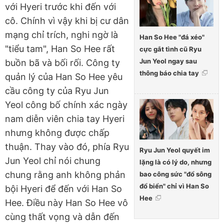
với Hyeri trước khi đến với
cô. Chính vì vậy khi bị cư dân
mạng chỉ trích, nghi ngờ là
Han So Hee "đá xéo"
"tiểu tam", Han So Hee rất
cực gắt tình cũ Ryu
Jun Yeol ngay sau
buồn bã và bối rối. Công ty
thông báo chia tay
quản lý của Han So Hee yêu
cầu công ty của Ryu Jun
Yeol công bố chính xác ngày
nam diễn viên chia tay Hyeri
nhưng không được chấp
thuận. Thay vào đó, phía Ryu
Ryu Jun Yeol quyết im
Jun Yeol chỉ nói chung
lặng là có lý do, nhưng
chung rằng anh không phản
bao công sức "đổ sông
đổ biển" chỉ vì Han So
bội Hyeri để đến với Han So
Hee
Hee. Điều này Han So Hee vô
cùng thất vọng và dẫn đến