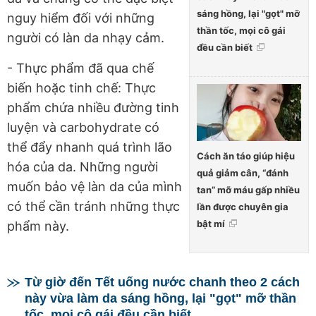
sáng hồng, lại "gọt" mỡ
nguy hiểm đối với những
thần tốc, mọi cô gái
người có làn da nhạy cảm.
đều cần biết
- Thực phẩm đã qua chế
biến hoặc tinh chế: Thực
phẩm chứa nhiều đường tinh
luyện và carbohydrate có
thể đẩy nhanh quá trình lão
Cách ăn táo giúp hiệu
hóa của da. Những người
quả giảm cân, “đánh
muốn bảo vệ làn da của mình
tan” mỡ máu gấp nhiều
có thể cần tránh những thực
lần được chuyên gia
bật mí
phẩm này.
Từ giờ đến Tết uống nước chanh theo 2 cách
này vừa làm da sáng hồng, lại "gọt" mỡ thần
tốc, mọi cô gái đều cần biết