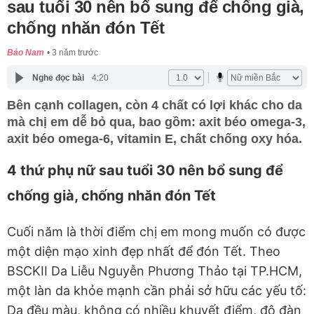
sau tuổi 30 nên bổ sung để chống già,
chống nhăn đón Tết
Bảo Nam
3 năm trước
Nghe đọc bài
4:20
Bên cạnh collagen, còn 4 chất có lợi khác cho da
mà chị em dễ bỏ qua, bao gồm: axit béo omega-3,
axit béo omega-6, vitamin E, chất chống oxy hóa.
4 thứ phụ nữ sau tuổi 30 nên bổ sung để
chống già, chống nhăn đón Tết
Cuối năm là thời điểm chị em mong muốn có được
một diện mạo xinh đẹp nhất để đón Tết. Theo
BSCKII Da Liễu Nguyễn Phương Thảo tại TP.HCM,
một làn da khỏe mạnh cần phải sở hữu các yếu tố:
Da đều màu, không có nhiều khuyết điểm, độ đàn