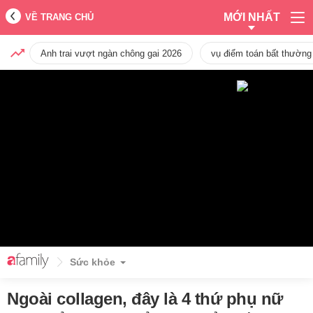
MỚI NHẤT
VỀ TRANG CHỦ
Anh trai vượt ngàn chông gai 2026
vụ điểm toán bất thường
Sức khỏe
Ngoài collagen, đây là 4 thứ phụ nữ