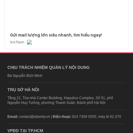
Gửi mail lượng lớn siêu nhanh, tìm hiểu ngay!
bizfly.vn
CHỊU TRÁCH NHIỆM QUẢN LÝ NỘI DUNG
Bà Nguyễn Bích Minh
TRỤ SỞ HÀ NỘI
Tầng 21, Tòa nhà Center Building, Hapulico Complex, Số 01, phố
Nguyễn Huy Tưởng, phường Thanh Xuân, thành phố Hà Nội
Email:
contact@afamily.vn |
Điện thoại:
024 7309 5555, máy lẻ 62.370
VPĐD TẠI TP.HCM