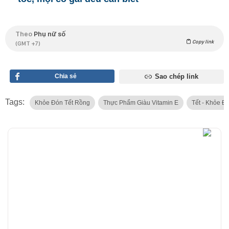
Theo
Phụ nữ số
Copy link
(GMT +7)
Chia sẻ
Sao chép link
Tags:
Khỏe Đón Tết Rồng
Thực Phẩm Giàu Vitamin E
Tết - Khỏe Đ