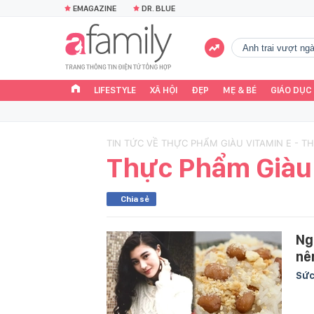
EMAGAZINE
DR. BLUE
Anh trai vượt n
LIFESTYLE
XÃ HỘI
ĐẸP
MẸ & BÉ
GIÁO DỤC
TIN TỨC VỀ THỰC PHẨM GIÀU VITAMIN E - T
Thực Phẩm Giàu 
Chia sẻ
Ng
nê
Sức