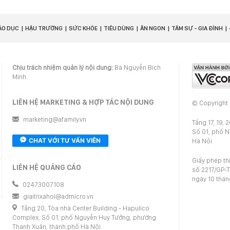
ÁO DỤC
HẬU TRƯỜNG
SỨC KHỎE
TIÊU DÙNG
ĂN NGON
TÂM SỰ - GIA ĐÌNH
Chịu trách nhiệm quản lý nội dung:
Bà Nguyễn Bích
Minh.
LIÊN HỆ MARKETING & HỢP TÁC NỘI DUNG
© Copyright
marketing@afamily.vn
Tầng 17, 19, 
Số 01, phố 
CHAT VỚI TƯ VẤN VIÊN
Hà Nội
Giấy phép th
LIÊN HỆ QUẢNG CÁO
số 2217/GP-T
ngày 10 thá
02473007108
giaitrixahoi@admicro.vn
Tầng 20, Tòa nhà Center Building - Hapulico
Complex, Số 01, phố Nguyễn Huy Tưởng, phường
Thanh Xuân, thành phố Hà Nội