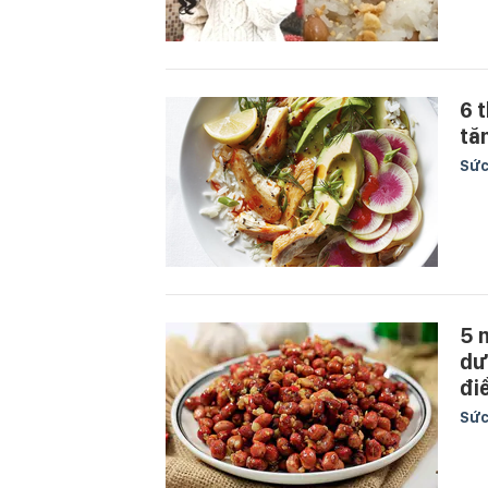
6 
tă
Sức
5 
dư
đi
Sức