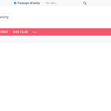
Fanpage aFamily
hacking
 ĐÌNH
40S CLUB