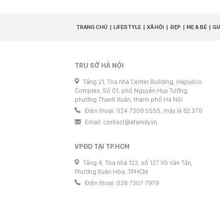
TRANG CHỦ
LIFESTYLE
XÃ HỘI
ĐẸP
MẸ & BÉ
GI
TRỤ SỞ HÀ NỘI
Tầng 21, Tòa nhà Center Building, Hapulico
Complex, Số 01, phố Nguyễn Huy Tưởng,
phường Thanh Xuân, thành phố Hà Nội
Điện thoại: 024 7309 5555, máy lẻ 62.370
Email:
contact@afamily.vn
VPĐD TẠI TP.HCM
Tầng 4, Tòa nhà 123, số 127 Võ Văn Tần,
Phường Xuân Hòa, TPHCM
Điện thoại: 028 7307 7979