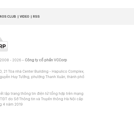
40S CLUB
VIDEO
RSS
 2008 - 2026 –
Công ty cổ phần VCCorp
20, 21 Tòa nhà Center Building - Hapulico Complex,
Nguyễn Huy Tưởng, phường Thanh Xuân, thành phố
iết lập trang thông tin điện tử tổng hợp trên mạng
TĐT do Sở Thông tin và Truyền thông Hà Nội cấp
ng 4 năm 2019