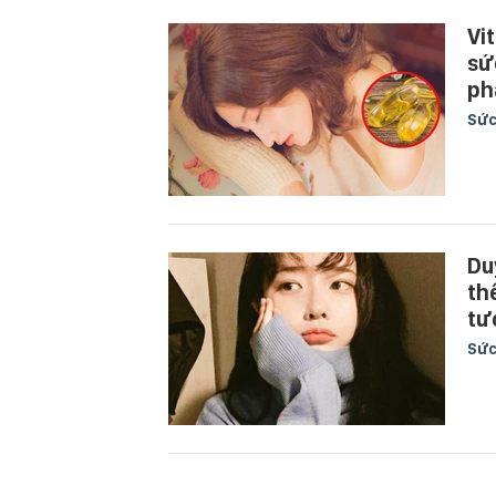
Vi
sứ
ph
Sức
Du
th
tư
Sức