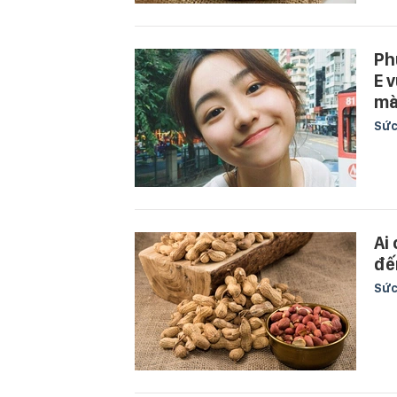
Ph
E 
mà
Sức
Ai
đế
Sức