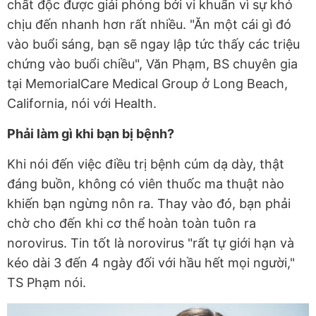
chất độc được giải phóng bởi vi khuẩn vì sự khó
chịu đến nhanh hơn rất nhiều. "Ăn một cái gì đó
vào buổi sáng, bạn sẽ ngay lập tức thấy các triệu
chứng vào buổi chiều", Văn Phạm, BS chuyên gia
tại MemorialCare Medical Group ở Long Beach,
California, nói với Health.
Phải làm gì khi bạn bị bệnh?
Khi nói đến việc điều trị bệnh cúm dạ dày, thật
đáng buồn, không có viên thuốc ma thuật nào
khiến bạn ngừng nôn ra. Thay vào đó, bạn phải
chờ cho đến khi cơ thể hoàn toàn tuôn ra
norovirus. Tin tốt là norovirus "rất tự giới hạn và
kéo dài 3 đến 4 ngày đối với hầu hết mọi người,"
TS Phạm nói.