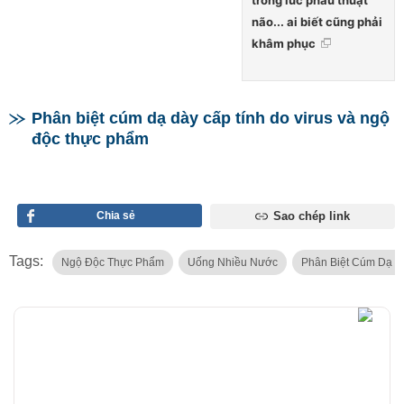
não... ai biết cũng phải
khâm phục
Phân biệt cúm dạ dày cấp tính do virus và ngộ
độc thực phẩm
Chia sẻ
Sao chép link
Tags:
Ngộ Độc Thực Phẩm
Uống Nhiều Nước
Phân Biệt Cúm Dạ 