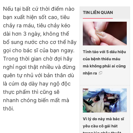
Nếu tại bất cứ thời điểm nào
TIN LIÊN QUAN
bạn xuất hiện sốt cao, tiêu
chảy ra máu, tiêu chảy kéo
dài hơn 3 ngày, không thể
bổ sung nước cho cơ thể hãy
gọi cho bác sĩ của bạn ngay.
Tỉnh táo với 5 dấu hiệu
Trong thời gian chờ đợi hãy
của bệnh thiếu máu
mà không phải ai cũng
nghỉ ngơi thật nhiều và đừng
nhận ra
quên tự nhủ với bản thân dù
là cúm dạ dày hay ngộ độc
thực phẩm thì cũng sẽ
nhanh chóng biến mất mà
thôi.
Vì lý do này mà bác sĩ
yêu cầu cô gái hát
trong lúc phẫu thuật