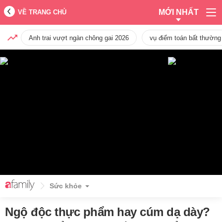
MỚI NHẤT
VỀ TRANG CHỦ
Anh trai vượt ngàn chông gai 2026
vụ điểm toán bất thường
Sức khỏe
Ngộ độc thực phẩm hay cúm dạ dày?