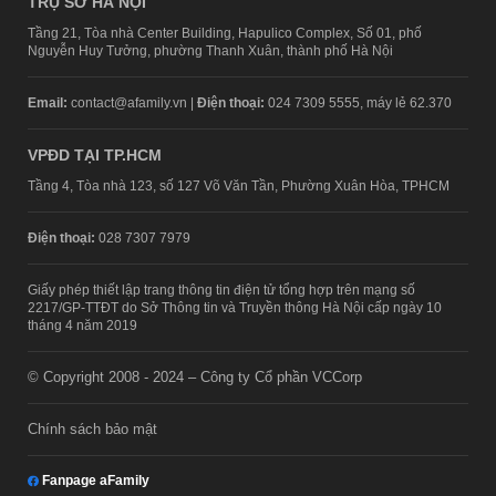
TRỤ SỞ HÀ NỘI
Tầng 21, Tòa nhà Center Building, Hapulico Complex, Số 01, phố
Nguyễn Huy Tưởng, phường Thanh Xuân, thành phố Hà Nội
Email:
contact@afamily.vn |
Điện thoại:
024 7309 5555, máy lẻ 62.370
VPĐD TẠI TP.HCM
Tầng 4, Tòa nhà 123, số 127 Võ Văn Tần, Phường Xuân Hòa, TPHCM
Điện thoại:
028 7307 7979
Giấy phép thiết lập trang thông tin điện tử tổng hợp trên mạng số
2217/GP-TTĐT do Sở Thông tin và Truyền thông Hà Nội cấp ngày 10
tháng 4 năm 2019
© Copyright 2008 - 2024 – Công ty Cổ phần VCCorp
Chính sách bảo mật
Fanpage aFamily