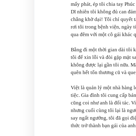
mấy phát, ép tôi chia tay Phúc
Dĩ nhiên tôi không đủ can đảm
chẳng khờ dại! Tôi chỉ quyết 
rơi tôi trong bệnh viện, ngày t
qua đêm với một cô gái khác 
Bẵng đi một thời gian dài tôi 
tôi để xin lỗi và đòi gặp mặt 
không được lại gần tôi nữa. Mấ
quên hết tổn thương cũ và que
Việt là quản lý một nhà hàng l
tiệc. Gia đình tôi cung cấp b
cũng coi như anh là đối tác. Việ
nhưng cuối cùng tôi lại là ngư
say ngất ngưởng, tôi đã gọi đi
thức trở thành bạn gái của anh