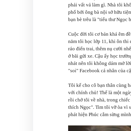
phải vất vả làm gì. Nhà tôi k
phố bởi ông bà nội sở hữu tiệ
bạn bè trêu là "tiểu thư Ngọc 
Cuộc đời tôi cơ bản khá êm đềm
năm tôi học lớp 11, khi ôn thi
ráo điển trai, thêm nụ cười n
ở bãi gửi xe. Cậu ấy học trườn
nhát nên tôi không dám mở lời
"soi" Facebook cá nhân của cậ
Tôi kể cho cô bạn thân cùng bà
với chính chủ! Thế là một ngày
rồi chở tôi về nhà, trong chiế
thích Ngọc". Tim tôi vỡ òa vì 
phát hiện Phúc cắm sừng mình 