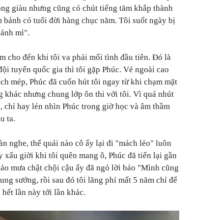
hông giàu nhưng cũng có chút tiếng tăm khắp thành
m bánh có tuổi đời hàng chục năm. Tôi suốt ngày bị
bánh mì".
 cho đến khi tôi va phải mối tình đầu tiên. Đó là
 đội tuyển quốc gia thì tôi gặp Phúc. Vẻ ngoài cao
hếch mép, Phúc đã cuốn hút tôi ngay từ khi chạm mặt
g khác nhưng chung lớp ôn thi với tôi. Vì quá nhút
, chỉ hay lén nhìn Phúc trong giờ học và âm thầm
u ta.
n nghe, thế quái nào cô ấy lại đi "mách lẻo" luôn
 xấu giời khi tôi quên mang ô, Phúc đã tiến lại gần
c áo mưa chật chội cậu ấy đã ngỏ lời bảo "Mình cũng
sung sướng, rồi sau đó tôi lãng phí mất 5 năm chỉ để
hết lần này tới lần khác.