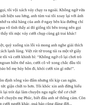
gọi, tôi vội xách váy chạy ra ngoài. Không ngờ vừa
xuất hiện sau lưng, anh túm vai tôi xoay lại với ánh
nhớ ra nhà hàng của anh ở ngay bên kia đường chỉ
qua vô tình thấy ai đó giống tôi bên trong nên gọi
 thấy tôi mặc váy cưới chụp cùng gã trai khác!
iệt, quỳ xuống xin lỗi và mong anh nghe giải thích
ch lạnh lùng. Việt rút từ trong túi ra một tờ giấy
 tôi và cười khinh bỉ: “Không ngờ cô lại chơi trò
 ngoan hiền thế nào, cưới cô về xong chắc đầu tôi
bảo bố mẹ hủy hôn đi, khỏi cưới xin gì nữa!”.
 còn định xông vào đấm nhưng tôi kịp can ngăn.
g tức giận chửi to hơn. Tôi khóc xin anh đừng hiểu
i lại trót dại làm chuyện ngu ngốc thế cơ chứ!
t về chuyện mẹ Phúc, biết đâu anh sẽ thông cảm. Còn
ắp cưới người khác, quả báo cũng đáng đời...