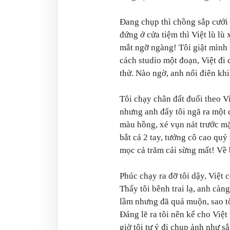
Đang chụp thì chồng sắp cưới 
đứng ở cửa tiệm thì Việt lù lù 
mắt ngỡ ngàng! Tôi giật mình 
cách studio một đoạn, Việt đi 
thử. Nào ngờ, anh nổi điên khi
Tôi chạy chân đất đuổi theo V
nhưng anh đẩy tôi ngã ra một cá
màu hồng, xé vụn nát trước mặt
bắt cá 2 tay, tưởng cô cao quý
mọc cả trăm cái sừng mất! Về 
Phúc chạy ra đỡ tôi dậy, Việt
Thấy tôi bênh trai lạ, anh càn
lầm nhưng đã quá muộn, sao tô
Đáng lẽ ra tôi nên kể cho Việ
giờ tôi tự ý đi chụp ảnh như s