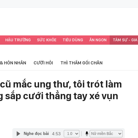
HẬU TRƯỜNG
SỨC KHỎE
TIÊU DÙNG
ĂN NGON
TÂM SỰ - GIA
 & HÔN NHÂN
CƯỚI HỎI
THÌ THẦM GỐI CHĂN
 cũ mắc ung thư, tôi trót làm
g sắp cưới thẳng tay xé vụn
4:53
Nghe đọc bài