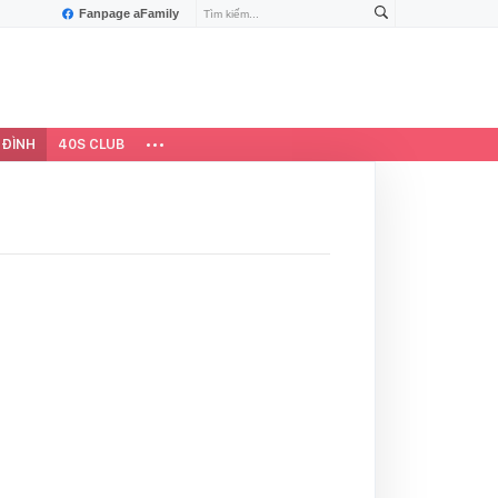
Fanpage aFamily
 ĐÌNH
40S CLUB