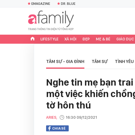
EMAGAZINE
DR. BLUE
LIFESTYLE
XÃ HỘI
ĐẸP
MẸ & BÉ
GIÁO DỤC
TÂM SỰ - GIA ĐÌNH
TÂM SỰ
TÌNH YÊU
Nghe tin mẹ bạn trai
một việc khiến chồn
tờ hôn thú
ARIES,
16:30 09/12/2021
CHIA SẺ