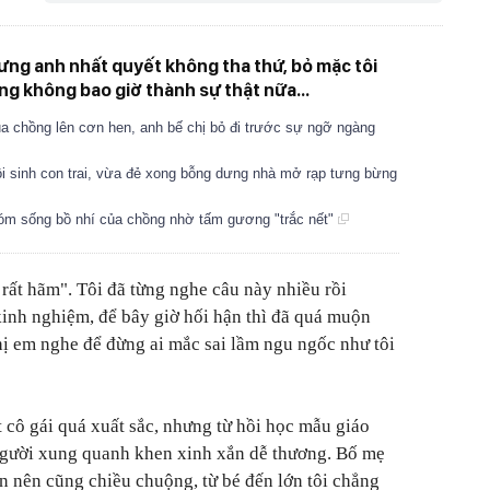
hưng anh nhất quyết không tha thứ, bỏ mặc tôi
g không bao giờ thành sự thật nữa...
a chồng lên cơn hen, anh bế chị bỏ đi trước sự ngỡ ngàng
ôi sinh con trai, vừa đẻ xong bỗng dưng nhà mở rạp tưng bừng
 tóm sống bồ nhí của chồng nhờ tấm gương "trắc nết"
 rất hãm". Tôi đã từng nghe câu này nhiều rồi
inh nghiệm, để bây giờ hối hận thì đã quá muộn
ị em nghe để đừng ai mắc sai lầm ngu ngốc như tôi
t cô gái quá xuất sắc, nhưng từ hồi học mẫu giáo
người xung quanh khen xinh xắn dễ thương. Bố mẹ
on nên cũng chiều chuộng, từ bé đến lớn tôi chẳng