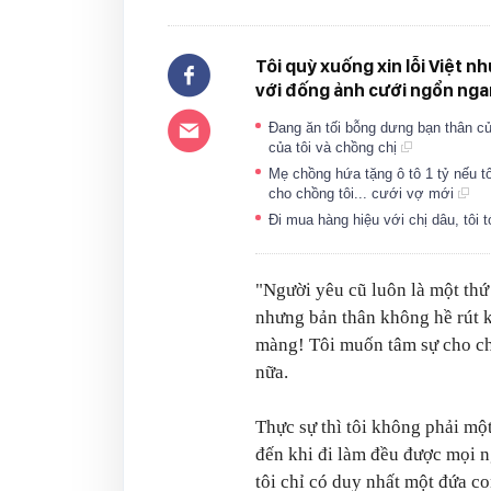
Tôi quỳ xuống xin lỗi Việt n
với đống ảnh cưới ngổn ngan
Đang ăn tối bỗng dưng bạn thân củ
của tôi và chồng chị
Mẹ chồng hứa tặng ô tô 1 tỷ nếu t
cho chồng tôi... cưới vợ mới
Đi mua hàng hiệu với chị dâu, tôi
"Người yêu cũ luôn là một thứ
nhưng bản thân không hề rút k
màng! Tôi muốn tâm sự cho ch
nữa.
Thực sự thì tôi không phải mộ
đến khi đi làm đều được mọi 
tôi chỉ có duy nhất một đứa c