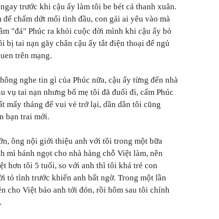
 ngay trước khi cậu ấy làm tôi be bét cả thanh xuân.
 để chấm dứt mối tình đầu, con gái ai yêu vào mà
tâm "đá" Phúc ra khỏi cuộc đời mình khi cậu ấy bỏ
ôi bị tai nạn gãy chân cậu ấy tắt điện thoại để ngủ
quen trên mạng.
không nghe tin gì của Phúc nữa, cậu ấy từng đến nhà
sau vụ tai nạn nhưng bố mẹ tôi đã đuổi đi, cấm Phúc
t mấy tháng để vui vẻ trở lại, dần dần tôi cũng
n bạn trai mới.
ớn, ông nội giới thiệu anh với tôi trong một bữa
ánh mì bánh ngọt cho nhà hàng chỗ Việt làm, nên
t hơn tôi 5 tuổi, so với anh thì tôi khá trẻ con
ời tỏ tình trước khiến anh bất ngờ. Trong một lần
ện cho Việt bảo anh tới đón, rồi hôm sau tôi chính
.