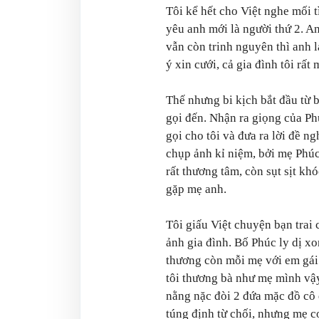
Tôi kể hết cho Việt nghe mối tì
yêu anh mới là người thứ 2. Anh
vẫn còn trinh nguyên thì anh l
ý xin cưới, cả gia đình tôi rất
Thế nhưng bi kịch bắt đầu từ b
gọi đến. Nhận ra giọng của Ph
gọi cho tôi và đưa ra lời đề n
chụp ảnh kỉ niệm, bởi mẹ Phúc
rất thương tâm, còn sụt sịt kh
gặp mẹ anh.
Tôi giấu Việt chuyện bạn trai
ảnh gia đình. Bố Phúc ly dị xo
thương còn mỗi mẹ với em gái.
tôi thương bà như mẹ mình vậy.
nằng nặc đòi 2 đứa mặc đồ cô 
túng định từ chối, nhưng mẹ c