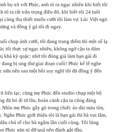
nh bọ xít với Phúc, anh tỏ ra ngạc nhiên khi biết tôi
 tỏ ra rất trân trọng điều đó, khi biết tôi 24 tuổi
ại càng tha thiết muốn cưới tôi làm vợ. Lúc Việt ngỏ
 mừng và đồng ý gả tôi đi ngay.
uổi chụp ảnh cưới, tôi đang trang điểm thì một số lạ
úc tôi thực sự ngạc nhiên, không ngờ cậu ta dám
ghị khá kỳ quặc: nhờ tôi đóng giả làm bạn gái đi
 đang bị ung thư giai đoạn cuối! Phúc kể lể nghe
óc nữa nên sau một hồi suy nghĩ tôi đã đồng ý đến
 cũ liên lạc, cùng mẹ Phúc đến studio chụp một bộ
ng đã bỏ đi từ lâu, hoàn cảnh cậu ta cũng đáng
 Nhìn mẹ Phúc gầy gò trong chiếc áo dài màu tím,
 Nghe Phúc giới thiệu tôi là bạn gái thì bà vui lắm,
dâu chú rể cho bà ngắm lần cuối cùng. Tôi lúng
on Phúc năn nỉ dữ quá nên đành gật đầu.