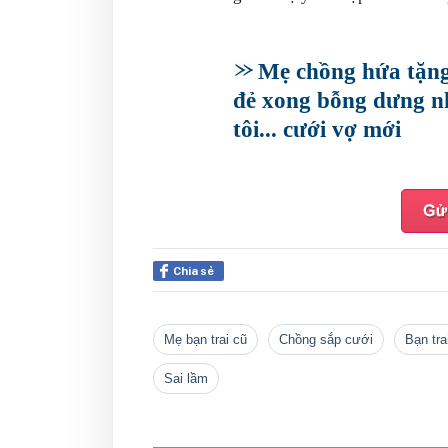
Mẹ chồng hứa tặng ô
đẻ xong bỗng dưng n
tôi... cưới vợ mới
Chia sẻ
mẹ bạn trai cũ
chồng sắp cưới
bạn tr
sai lầm