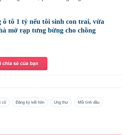
 tô 1 tỷ nếu tôi sinh con trai, vừa
hà mở rạp tưng bừng cho chồng
ai cũ
đăng ký kết hôn
ung thư
mỗi tình đầu