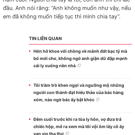
đầu. Anh nói rằng: “Anh không muốn như vậy, nếu
em đã không muốn tiếp tục thì mình chia tay”.
TIN LIÊN QUAN
Hớn hở khoe với chồng về mảnh đất bạc tỷ mà
bố mới cho, không ngờ anh giận dữ đập mạnh
cái ly xuống nền nhà
Tôi trầm trồ khen ngợi và ngưỡng mộ những
người con thành đạt hiếu thảo của bác hàng
xóm, nào ngờ bác ấy bật khóc
Đêm cuối trước khi ra tòa ly hôn, vợ đưa trả
chiếc hộp, mở ra xem mà tôi vội ôm lấy cô ấy
van xin tha thứ