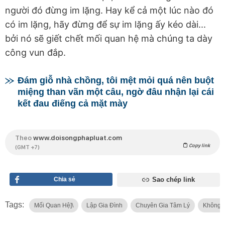
người đó đừng im lặng. Hay kể cả một lúc nào đó
có im lặng, hãy đừng để sự im lặng ấy kéo dài...
bởi nó sẽ giết chết mối quan hệ mà chúng ta dày
công vun đắp.
Đám giỗ nhà chồng, tôi mệt mỏi quá nên buột
miệng than vãn một câu, ngờ đâu nhận lại cái
kết đau điếng cả mặt mày
Theo
www.doisongphapluat.com
Copy link
(GMT +7)
Chia sẻ
Sao chép link
Tags:
Mối Quan Hệ]\
Lập Gia Đình
Chuyên Gia Tâm Lý
Không 