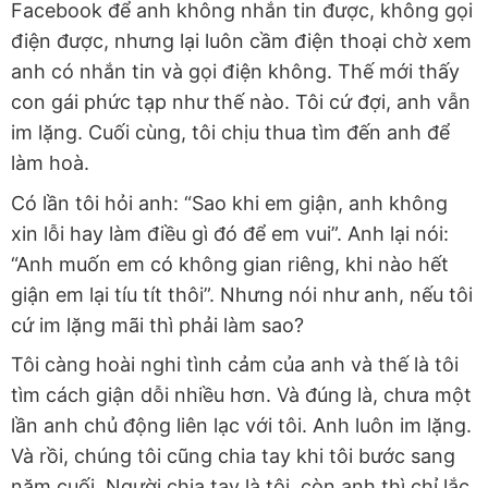
Facebook để anh không nhắn tin được, không gọi
điện được, nhưng lại luôn cầm điện thoại chờ xem
anh có nhắn tin và gọi điện không. Thế mới thấy
con gái phức tạp như thế nào. Tôi cứ đợi, anh vẫn
im lặng. Cuối cùng, tôi chịu thua tìm đến anh để
làm hoà.
Có lần tôi hỏi anh: “Sao khi em giận, anh không
xin lỗi hay làm điều gì đó để em vui”. Anh lại nói:
“Anh muốn em có không gian riêng, khi nào hết
giận em lại tíu tít thôi”. Nhưng nói như anh, nếu tôi
cứ im lặng mãi thì phải làm sao?
Tôi càng hoài nghi tình cảm của anh và thế là tôi
tìm cách giận dỗi nhiều hơn. Và đúng là, chưa một
lần anh chủ động liên lạc với tôi. Anh luôn im lặng.
Và rồi, chúng tôi cũng chia tay khi tôi bước sang
năm cuối. Người chia tay là tôi, còn anh thì chỉ lắc