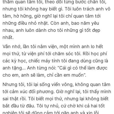
thầm quan tâm tôi, theo dõi từng bước chân tôi,
nhưng tôi không hay biết gì. Tôi luôn trách anh vô
tâm, hờ hững, giờ nghĩ lại tôi chỉ quan tâm tới
những điều nhỏ nhặt. Còn anh, bao năm yêu
nhau, anh luôn dành cho tôi những gì tốt đẹp
nhất.
Vẫn nhớ, lần tôi nằm viện, một mình anh lo hết
mọi thứ, từ viện phí tới chăm sóc tôi. Rồi học phí
các kỳ học, chiếc máy tính tôi đang dùng cũng là
anh tặng... Anh từng nói: “Cái gì có thể làm được
cho em, anh sẽ làm, chỉ cần em muốn”.
Nhưng tôi, tôi lại sống viển vông, không quan tâm
tới cảm xúc đối phương. Giờ nghĩ lại, tôi thấy mình
sai thật rồi. Tôi biết mọi thứ, nhưng lại không biết
bắt đầu từ đâu. Tôi tự nhủ, cứ chờ khi cả hai tốt
nghiệp tôi sẽ dũng cảm tới gặp anh và xin lỗi.