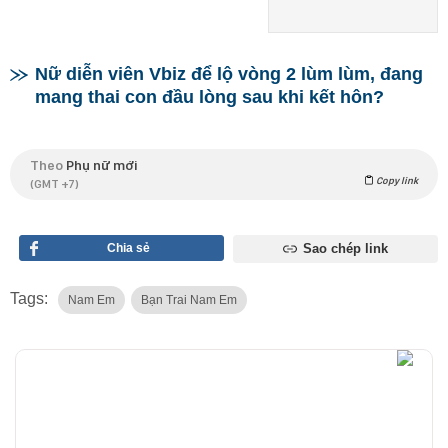
Nữ diễn viên Vbiz để lộ vòng 2 lùm lùm, đang
mang thai con đầu lòng sau khi kết hôn?
Theo
Phụ nữ mới
Copy link
(GMT +7)
Chia sẻ
Sao chép link
Tags:
Nam Em
Bạn Trai Nam Em