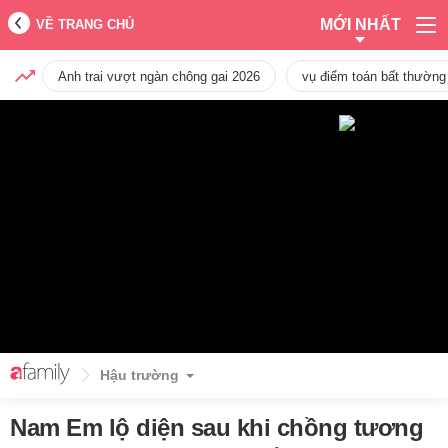
MỚI NHẤT
VỀ TRANG CHỦ
Anh trai vượt ngàn chông gai 2026
vụ điểm toán bất thường
Hậu trường
Nam Em lộ diện sau khi chồng tương