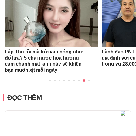
Lập Thu rồi mà trời vẫn nóng như
Lãnh đạo PNJ n
đổ lửa? 5 chai nước hoa hương
gia đình với c
cam chanh mát lạnh này sẽ khiến
trong vụ 28.00
bạn muốn xịt mỗi ngày
ĐỌC THÊM