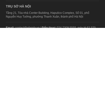
TRỤ SỞ HÀ NỘI
Tầng 21, Tòa nhà Center Building, Hapulico Complex, Số 01, phố
Nguyễn Huy Tưởng, phường Thanh Xuân, thành phố Hà Nội
Email:
contact@afamily.vn |
Điện thoại:
024 7309 5555, máy lẻ 62.370
VPĐD TẠI TP.HCM
Tầng 4, Tòa nhà 123, số 127 Võ Văn Tần, Phường Xuân Hòa, TPHCM
Điện thoại:
028 7307 7979
Giấy phép thiết lập trang thông tin điện tử tổng hợp trên mạng số
2217/GP-TTĐT do Sở Thông tin và Truyền thông Hà Nội cấp ngày 10
tháng 4 năm 2019
© Copyright 2008 - 2024 – Công ty Cổ phần VCCorp
Chính sách bảo mật