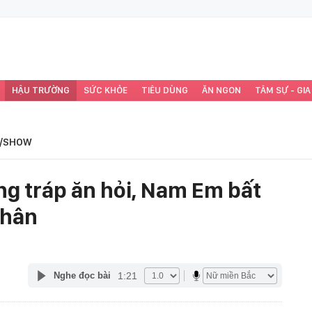
HẬU TRƯỜNG
SỨC KHỎE
TIÊU DÙNG
ĂN NGON
TÂM SỰ - GIA
/SHOW
g tráp ăn hỏi, Nam Em bất
thân
1:21
Nghe đọc bài