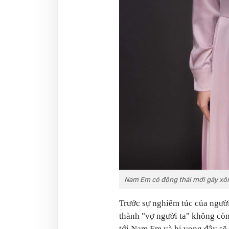
Nam Em có động thái mới gây xô
Trước sự nghiêm túc của người
thành "vợ người ta" không còn
tới Nam Em và hi vọng đây sẽ