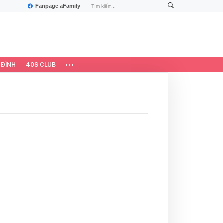
Fanpage aFamily
 ĐÌNH
40S CLUB