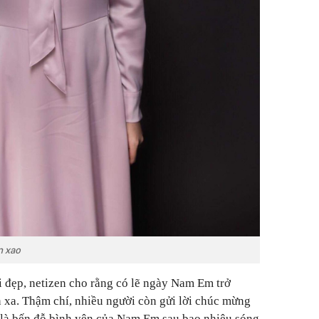
n xao
 đẹp, netizen cho rằng có lẽ ngày Nam Em trở
 xa. Thậm chí, nhiều người còn gửi lời chúc mừng
 là bến đỗ bình yên của Nam Em sau bao nhiêu sóng