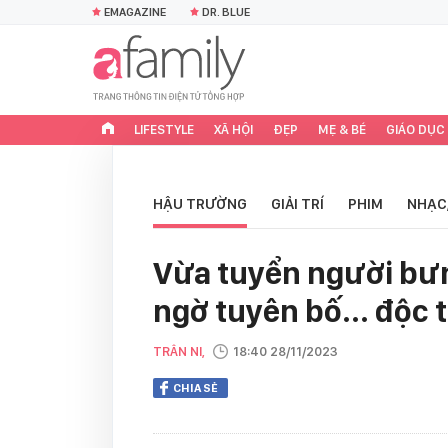
EMAGAZINE
DR. BLUE
LIFESTYLE
XÃ HỘI
ĐẸP
MẸ & BÉ
GIÁO DỤC
HẬU TRƯỜNG
GIẢI TRÍ
PHIM
NHẠC
Vừa tuyển người bưn
ngờ tuyên bố... độc 
TRÂN NI,
18:40 28/11/2023
CHIA SẺ