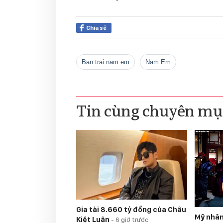
Chia sẻ
bạn trai nam em
Nam Em
Tin cùng chuyên mụ
Gia tài 8.660 tỷ đồng của Châu
Mỹ nhân
Kiệt Luân
-
6 giờ trước