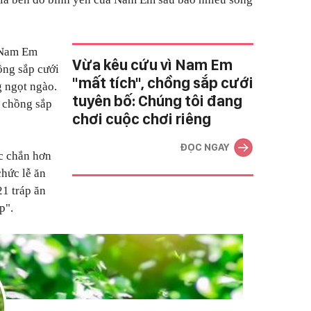
, Nam Em
Vừa kêu cứu vì Nam Em
ồng sắp cưới
"mất tích", chồng sắp cưới
g ngọt ngào.
tuyên bố: Chúng tôi đang
 chồng sắp
chơi cuộc chơi riêng
ĐỌC NGAY
c chắn hơn
chức lễ ăn
21 tráp ăn
p".