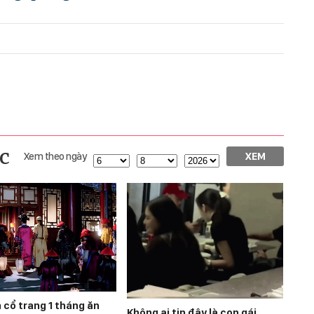
c
Xem theo ngày
XEM
 cổ trang 1 tháng ăn
Không ai tin đây là con gái