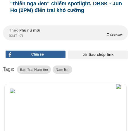
"thiên nga đen" chiếm spotlight, DBSK - Jun
Ho (2PM) điển trai khó cưỡng
Theo
Phụ nữ mới
Copy link
(GMT +7)
Chia sẻ
Sao chép link
Tags:
Bạn Trai Nam Em
Nam Em