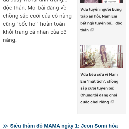
độc thân. Mọi bài đăng về
Vừa tuyển người bưng
chồng sắp cưới của cô nàng
tráp ăn hỏi, Nam Em
bất ngờ tuyên bố... độc
cũng "bốc hơi" hoàn toàn
thân
khỏi trang cá nhân của cô
nàng.
Vừa kêu cứu vì Nam
Em "mất tích", chồng
sắp cưới tuyên bố:
Chúng tôi đang chơi
cuộc chơi riêng
Siêu thảm đỏ MAMA ngày 1: Jeon Somi hóa