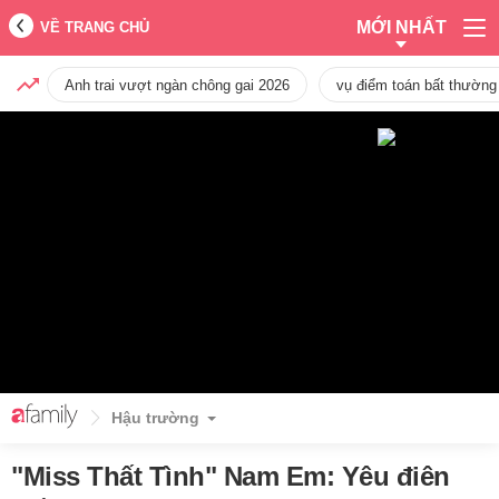
MỚI NHẤT
VỀ TRANG CHỦ
Anh trai vượt ngàn chông gai 2026
vụ điểm toán bất thường
Hậu trường
"Miss Thất Tình" Nam Em: Yêu điên