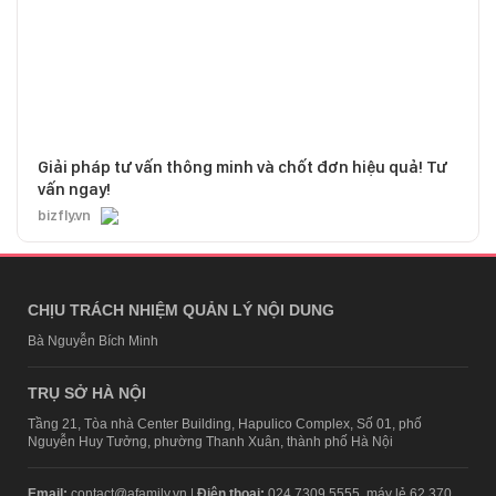
Giải pháp tư vấn thông minh và chốt đơn hiệu quả! Tư
vấn ngay!
bizfly.vn
CHỊU TRÁCH NHIỆM QUẢN LÝ NỘI DUNG
Bà Nguyễn Bích Minh
TRỤ SỞ HÀ NỘI
Tầng 21, Tòa nhà Center Building, Hapulico Complex, Số 01, phố
Nguyễn Huy Tưởng, phường Thanh Xuân, thành phố Hà Nội
Email:
contact@afamily.vn |
Điện thoại:
024 7309 5555, máy lẻ 62.370