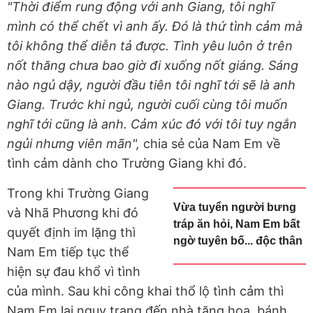
"Thời điểm rung động với anh Giang, tôi nghĩ
mình có thể chết vì anh ấy. Đó là thứ tình cảm mà
tôi không thể diễn tả được. Tình yêu luôn ở trên
nốt thăng chưa bao giờ đi xuống nốt giáng. Sáng
nào ngủ dậy, người đầu tiên tôi nghĩ tới sẽ là anh
Giang. Trước khi ngủ, người cuối cùng tôi muốn
nghĩ tới cũng là anh. Cảm xúc đó với tôi tuy ngắn
ngủi nhưng viên mãn",
chia sẻ của Nam Em về
tình cảm dành cho Trường Giang khi đó.
Trong khi Trường Giang
Vừa tuyển người bưng
và Nhã Phương khi đó
tráp ăn hỏi, Nam Em bất
quyết định im lặng thì
ngờ tuyên bố... độc thân
Nam Em tiếp tục thể
hiện sự đau khổ vì tình
của mình. Sau khi công khai thổ lộ tình cảm thì
Nam Em lại ngụy trang đến nhà tặng hoa, bánh