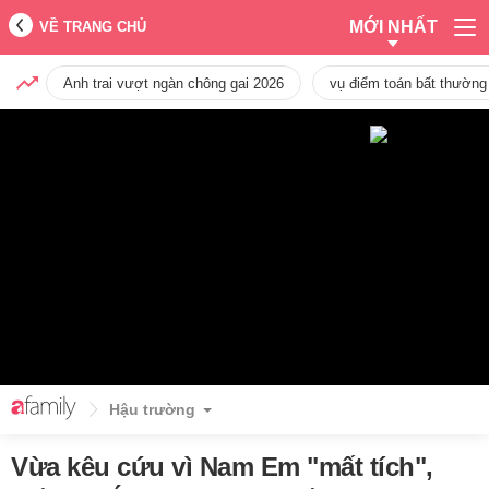
MỚI NHẤT
VỀ TRANG CHỦ
Anh trai vượt ngàn chông gai 2026
vụ điểm toán bất thường
Hậu trường
Vừa kêu cứu vì Nam Em "mất tích",