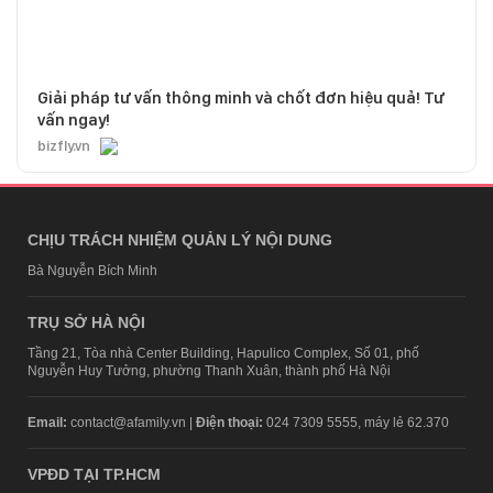
Giải pháp tư vấn thông minh và chốt đơn hiệu quả! Tư
vấn ngay!
bizfly.vn
CHỊU TRÁCH NHIỆM QUẢN LÝ NỘI DUNG
Bà Nguyễn Bích Minh
TRỤ SỞ HÀ NỘI
Tầng 21, Tòa nhà Center Building, Hapulico Complex, Số 01, phố
Nguyễn Huy Tưởng, phường Thanh Xuân, thành phố Hà Nội
Email:
contact@afamily.vn |
Điện thoại:
024 7309 5555, máy lẻ 62.370
VPĐD TẠI TP.HCM