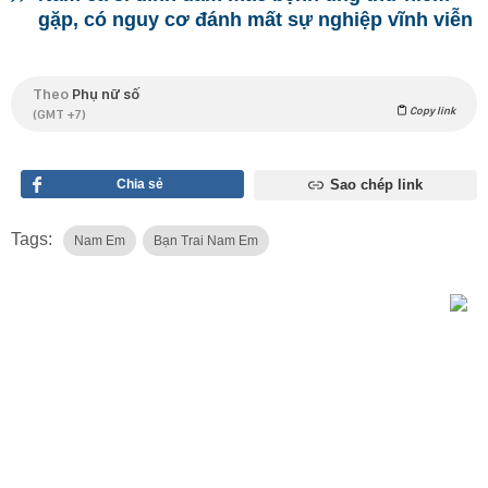
gặp, có nguy cơ đánh mất sự nghiệp vĩnh viễn
Theo
Phụ nữ số
Copy link
(GMT +7)
Chia sẻ
Sao chép link
Tags:
Nam Em
Bạn Trai Nam Em