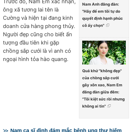
Trước đó, Nam Em xác nhận,
Nam Anh đăng đàn:
ông xã tương lai tên là
"Hãy để em tôi tự do
Cường và hiện tại đang kinh
quyết định hạnh phúc
doanh cửa hàng phong thủy.
cô ấy chọn"
Người đẹp cũng cho biết ấn
tượng đầu tiên khi gặp
chồng sắp cưới là vì anh có
ngoại hình tỏa hào quang.
Quá khứ "không đẹp"
của chồng sắp cưới
gây xôn xao, Nam Em
đăng đàn giữa đêm:
"Tôi kiệt sức rồi nhưng
không ai tin"
Nam ca sĩ đình đám mắc bệnh ung thư hiếm