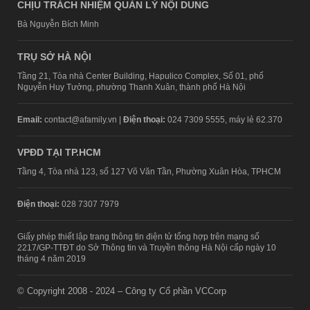
CHỊU TRÁCH NHIỆM QUẢN LÝ NỘI DUNG
Bà Nguyễn Bích Minh
TRỤ SỞ HÀ NỘI
Tầng 21, Tòa nhà Center Building, Hapulico Complex, Số 01, phố
Nguyễn Huy Tưởng, phường Thanh Xuân, thành phố Hà Nội
Email:
contact@afamily.vn |
Điện thoại:
024 7309 5555, máy lẻ 62.370
VPĐD TẠI TP.HCM
Tầng 4, Tòa nhà 123, số 127 Võ Văn Tần, Phường Xuân Hòa, TPHCM
Điện thoại:
028 7307 7979
Giấy phép thiết lập trang thông tin điện tử tổng hợp trên mạng số
2217/GP-TTĐT do Sở Thông tin và Truyền thông Hà Nội cấp ngày 10
tháng 4 năm 2019
© Copyright 2008 - 2024 – Công ty Cổ phần VCCorp