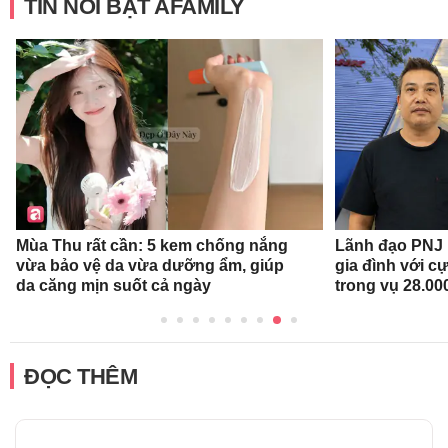
TIN NỔI BẬT AFAMILY
Mùa Thu rất cần: 5 kem chống nắng
Lãnh đạo PNJ n
vừa bảo vệ da vừa dưỡng ẩm, giúp
gia đình với c
da căng mịn suốt cả ngày
trong vụ 28.00
ĐỌC THÊM