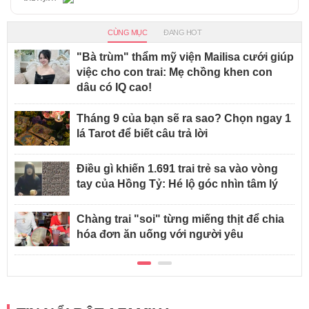
CÙNG MỤC
ĐANG HOT
"Bà trùm" thẩm mỹ viện Mailisa cưới giúp
việc cho con trai: Mẹ chồng khen con
dâu có IQ cao!
Tháng 9 của bạn sẽ ra sao? Chọn ngay 1
lá Tarot để biết câu trả lời
Điều gì khiến 1.691 trai trẻ sa vào vòng
tay của Hồng Tỷ: Hé lộ góc nhìn tâm lý
Chàng trai "soi" từng miếng thịt để chia
hóa đơn ăn uống với người yêu