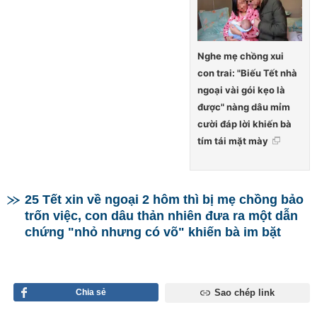
Nghe mẹ chồng xui
con trai: "Biếu Tết nhà
ngoại vài gói kẹo là
được" nàng dâu mỉm
cười đáp lời khiến bà
tím tái mặt mày
25 Tết xin về ngoại 2 hôm thì bị mẹ chồng bảo
trốn việc, con dâu thản nhiên đưa ra một dẫn
chứng "nhỏ nhưng có võ" khiến bà im bặt
Chia sẻ
Sao chép link