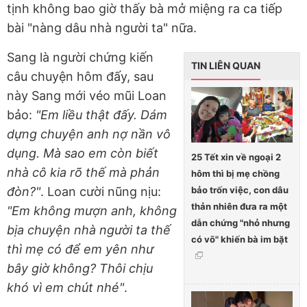
tịnh không bao giờ thấy bà mở miệng ra ca tiếp
bài "nàng dâu nhà người ta" nữa.
Sang là người chứng kiến
TIN LIÊN QUAN
câu chuyện hôm đấy, sau
này Sang mới véo mũi Loan
bảo:
"Em liều thật đấy. Dám
dựng chuyện anh nợ nần vô
dụng. Mà sao em còn biết
25 Tết xin về ngoại 2
nhà cô kia rõ thế mà phản
hôm thì bị mẹ chồng
bảo trốn việc, con dâu
đòn?"
. Loan cười nũng nịu:
thản nhiên đưa ra một
"Em không mượn anh, không
dẫn chứng "nhỏ nhưng
bịa chuyện nhà người ta thế
có võ" khiến bà im bặt
thì mẹ có để em yên như
bây giờ không? Thôi chịu
khó vì em chút nhé"
.