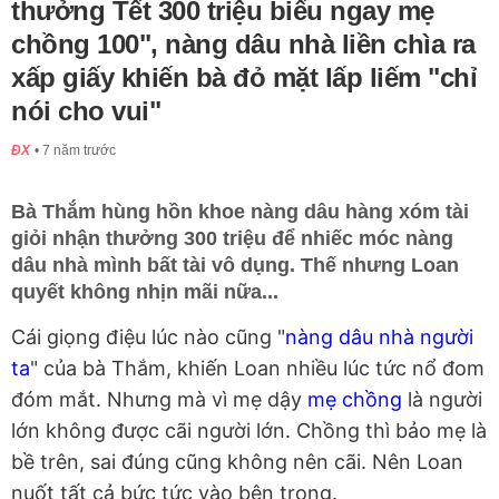
thưởng Tết 300 triệu biếu ngay mẹ
chồng 100", nàng dâu nhà liền chìa ra
xấp giấy khiến bà đỏ mặt lấp liếm "chỉ
nói cho vui"
ĐX
7 năm trước
Bà Thắm hùng hồn khoe nàng dâu hàng xóm tài
giỏi nhận thưởng 300 triệu để nhiếc móc nàng
dâu nhà mình bất tài vô dụng. Thế nhưng Loan
quyết không nhịn mãi nữa...
Cái giọng điệu lúc nào cũng "
nàng dâu nhà người
ta
" của bà Thắm, khiến Loan nhiều lúc tức nổ đom
đóm mắt. Nhưng mà vì mẹ dậy
mẹ chồng
là người
lớn không được cãi người lớn. Chồng thì bảo mẹ là
bề trên, sai đúng cũng không nên cãi. Nên Loan
nuốt tất cả bức tức vào bên trong.