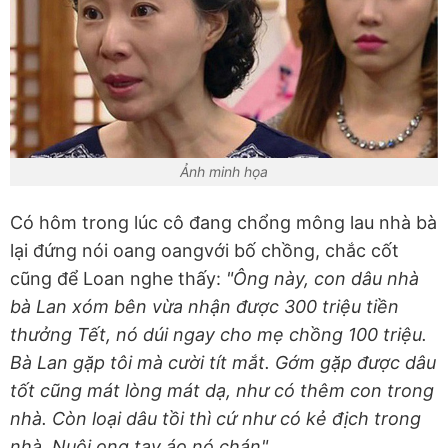
Ảnh minh họa
Có hôm trong lúc cô đang chổng mông lau nhà bà
lại đứng nói oang oangvới bố chồng, chắc cốt
cũng để Loan nghe thấy:
"Ông này, con dâu nhà
bà Lan xóm bên vừa nhận được 300 triệu tiền
thưởng Tết, nó dúi ngay cho mẹ chồng 100 triệu.
Bà Lan gặp tôi mà cười tít mắt. Gớm gặp được dâu
tốt cũng mát lòng mát dạ, như có thêm con trong
nhà. Còn loại dâu tồi thì cứ như có kẻ địch trong
nhà. Nuôi ong tay áo nó chán".