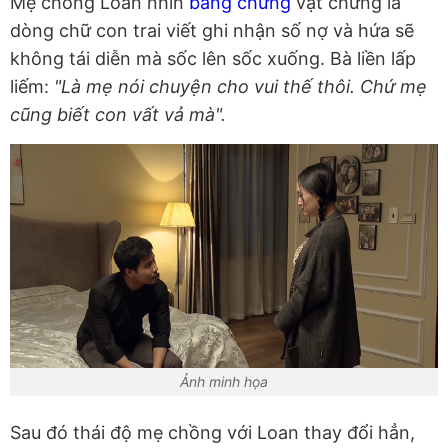
Mẹ chồng Loan nhìn
bằng chứng
vật chứng là
dòng chữ con trai viết ghi nhận số nợ và hứa sẽ
không tái diễn mà sốc lên sốc xuống. Bà liền lấp
liếm:
"Là mẹ nói chuyện cho vui thế thôi. Chứ mẹ
cũng biết con vất vả mà".
Ảnh minh họa
Sau đó thái độ mẹ chồng với Loan thay đổi hẳn,