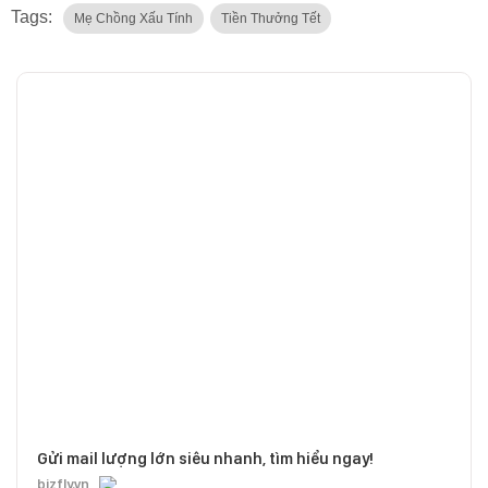
Tags:
Mẹ Chồng Xấu Tính
Tiền Thưởng Tết
Gửi mail lượng lớn siêu nhanh, tìm hiểu ngay!
bizfly.vn