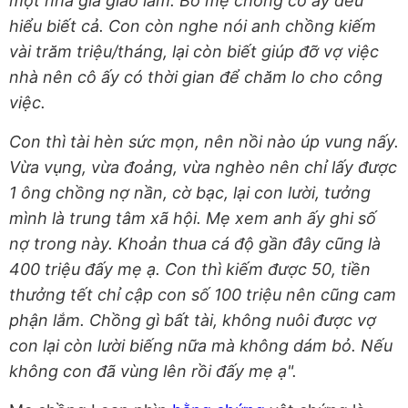
một nhà gia giáo lắm. Bố mẹ chồng cô ấy đều
hiểu biết cả. Con còn nghe nói anh chồng kiếm
vài trăm triệu/tháng, lại còn biết giúp đỡ vợ việc
nhà nên cô ấy có thời gian để chăm lo cho công
việc.
Con thì tài hèn sức mọn, nên nồi nào úp vung nấy.
Vừa vụng, vừa đoảng, vừa nghèo nên chỉ lấy được
1 ông chồng nợ nần, cờ bạc, lại con lười, tưởng
mình là trung tâm xã hội. Mẹ xem anh ấy ghi số
nợ trong này. Khoản thua cá độ gần đây cũng là
400 triệu đấy mẹ ạ. Con thì kiếm được 50, tiền
thưởng tết chỉ cập con số 100 triệu nên cũng cam
phận lắm. Chồng gì bất tài, không nuôi được vợ
con lại còn lười biếng nữa mà không dám bỏ. Nếu
không con đã vùng lên rồi đấy mẹ ạ".