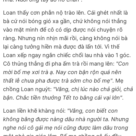
Loan thấy cơn phẫn nộ trào lên. Cái ghét nhất là
bà cứ nói bóng gió xa gần, chứ không nói thẳng
vào mặt mình để cô có dịp được nói chuyện rõ
ràng. Nhưng nín nhịn mãi rồi, càng không nói bà
lại càng tưởng hiền mà được đà lấn tới. Vì thế
Loan xếp ngay ngắn chiếc chổi lau nhà vào 1 góc.
Cô thủng thẳng đi pha ấm trà rồi mang lên:
"Con
mời bố mẹ xơi trà ạ. Nay con bận rộn quá nên
thất lễ chưa pha được trà sớm cho bố mẹ"
. Mẹ
chồng Loan nguýt:
"Vâng, chị lúc nào chả giỏi, chả
bận. Chắc tiền thưởng Tết to bằng cái vại lớn"
.
Loan liền khẽ khàng nói:
"Vâng, con biết con
không bằng được nàng dâu nhà người ta. Nhưng
nghe nói cô gái mẹ nói cũng được làm dâu trong