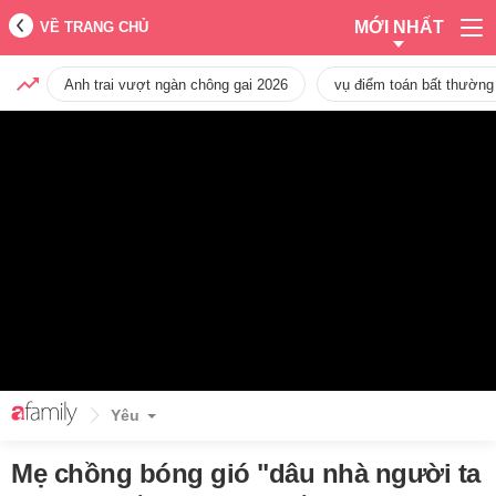
MỚI NHẤT
VỀ TRANG CHỦ
Anh trai vượt ngàn chông gai 2026
vụ điểm toán bất thường
Yêu
Mẹ chồng bóng gió "dâu nhà người ta