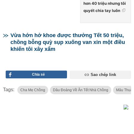
hơn 40 triệu nhưng tôi
quyết chia tay luôn
Vừa hớn hở khoe được thưởng Tết 50 triệu,
chồng bỗng quỳ sụp xuống van xin một điều
khiến tôi xây xẩm
Chia sẻ
Sao chép link
Tags:
Cha Mẹ Chồng
Dâu Đoảng Về Ăn Tết Nhà Chồng
Mâu Thuẫ