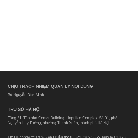
CHỊU TRÁCH NHIỆM QUẢN LÝ NỘI DUNG
Bà Nguyễn Bích Minh
TRỤ SỞ HÀ NỘI
Tầng 21, Tòa nhà Center Building, Hapulico Complex, Số 01, phố
Nguyễn Huy Tưởng, phường Thanh Xuân, thành phố Hà Nội
Email:
contact@afamily.vn |
Điện thoại:
024 7309 5555, máy lẻ 62.370