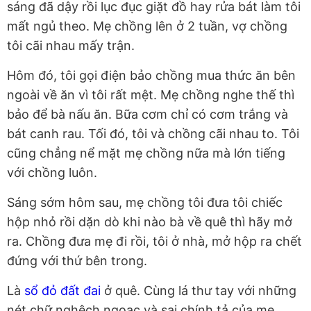
sáng đã dậy rồi lục đục giặt đồ hay rửa bát làm tôi
mất ngủ theo. Mẹ chồng lên ở 2 tuần, vợ chồng
tôi cãi nhau mấy trận.
Hôm đó, tôi gọi điện bảo chồng mua thức ăn bên
ngoài về ăn vì tôi rất mệt. Mẹ chồng nghe thế thì
bảo để bà nấu ăn. Bữa cơm chỉ có cơm trắng và
bát canh rau. Tối đó, tôi và chồng cãi nhau to. Tôi
cũng chẳng nể mặt mẹ chồng nữa mà lớn tiếng
với chồng luôn.
Sáng sớm hôm sau, mẹ chồng tôi đưa tôi chiếc
hộp nhỏ rồi dặn dò khi nào bà về quê thì hãy mở
ra. Chồng đưa mẹ đi rồi, tôi ở nhà, mở hộp ra chết
đứng với thứ bên trong.
Là
sổ đỏ đất đai
ở quê. Cùng lá thư tay với những
nét chữ nghệch ngoạc và sai chính tả của mẹ