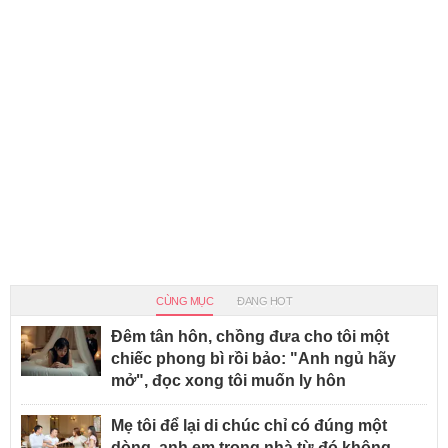
CÙNG MỤC
ĐANG HOT
Đêm tân hôn, chồng đưa cho tôi một
chiếc phong bì rồi bảo: "Anh ngủ hãy
mở", đọc xong tôi muốn ly hôn
Mẹ tôi để lại di chúc chỉ có đúng một
dòng, anh em trong nhà từ đó không