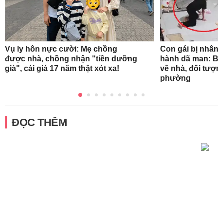
Vụ ly hôn nực cười: Mẹ chồng
Con gái bị nhân
được nhà, chồng nhận "tiền dưỡng
hành dã man: B
già", cái giá 17 năm thật xót xa!
về nhà, đối tượ
phường
ĐỌC THÊM