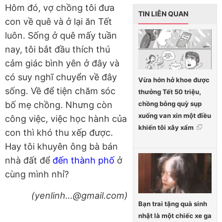
Hôm đó, vợ chồng tôi đưa
TIN LIÊN QUAN
con về quê và ở lại ăn Tết
luôn. Sống ở quê mấy tuần
nay, tôi bắt đầu thích thú
cảm giác bình yên ở đây và
có suy nghĩ chuyển về đây
Vừa hớn hở khoe được
sống. Về để tiện chăm sóc
thưởng Tết 50 triệu,
chồng bỗng quỳ sụp
bố mẹ chồng. Nhưng còn
xuống van xin một điều
công việc, việc học hành của
khiến tôi xây xẩm
con thì khó thu xếp được.
Hay tôi khuyên ông bà bán
nhà đất để
đến thành phố
ở
cùng mình nhỉ?
(yenlinh...@gmail.com)
Bạn trai tặng quà sinh
nhật là một chiếc xe ga