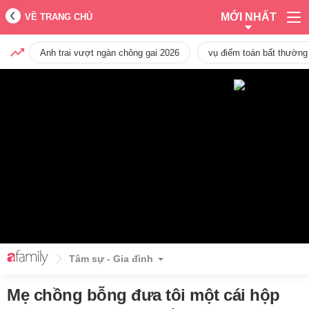
MỚI NHẤT
VỀ TRANG CHỦ
Anh trai vượt ngàn chông gai 2026
vụ điểm toán bất thường
Tâm sự - Gia đình
Mẹ chồng bỗng đưa tôi một cái hộp