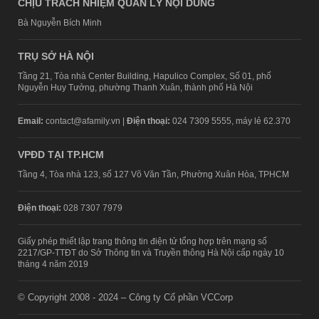
CHỊU TRÁCH NHIỆM QUẢN LÝ NỘI DUNG
Bà Nguyễn Bích Minh
TRỤ SỞ HÀ NỘI
Tầng 21, Tòa nhà Center Building, Hapulico Complex, Số 01, phố
Nguyễn Huy Tưởng, phường Thanh Xuân, thành phố Hà Nội
Email:
contact@afamily.vn |
Điện thoại:
024 7309 5555, máy lẻ 62.370
VPĐD TẠI TP.HCM
Tầng 4, Tòa nhà 123, số 127 Võ Văn Tần, Phường Xuân Hòa, TPHCM
Điện thoại:
028 7307 7979
Giấy phép thiết lập trang thông tin điện tử tổng hợp trên mạng số
2217/GP-TTĐT do Sở Thông tin và Truyền thông Hà Nội cấp ngày 10
tháng 4 năm 2019
© Copyright 2008 - 2024 – Công ty Cổ phần VCCorp