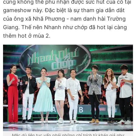
cũng không thể phủ nhận được sức hút của cô tại
gameshow này. Đặc biệt là sự tham gia dẫn dắt
của ông xã Nhã Phương - nam danh hài Trường
Giang. Thế nên Nhanh như chớp đã hot lại càng
thêm hot ở mùa 2.
Mặc dù liên tục vấp phải những chỉ trích từ khán giả như