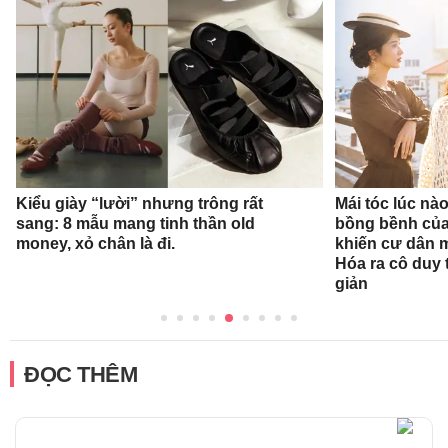
Kiểu giày “lười” nhưng trông rất
Mái tóc lúc nà
sang: 8 mẫu mang tinh thần old
bồng bềnh củ
money, xỏ chân là đi.
khiến cư dân 
Hóa ra cô duy t
giản
ĐỌC THÊM