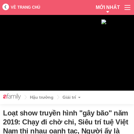
MỚI NHẤT
VỀ TRANG CHỦ
Hậu trường
Giải trí
Loạt show truyền hình "gây bão" năm
2019: Chạy đi chờ chi, Siêu trí tuệ Việt
Nam thi nhau oanh tạc, Người ấy là