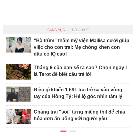
CÙNG MỤC
ĐANG HOT
"Bà trùm" thẩm mỹ viện Mailisa cưới giúp
việc cho con trai: Mẹ chồng khen con
dâu có IQ cao!
Tháng 9 của bạn sẽ ra sao? Chọn ngay 1
lá Tarot để biết câu trả lời
Điều gì khiến 1.691 trai trẻ sa vào vòng
tay của Hồng Tỷ: Hé lộ góc nhìn tâm lý
Chàng trai "soi" từng miếng thịt để chia
hóa đơn ăn uống với người yêu