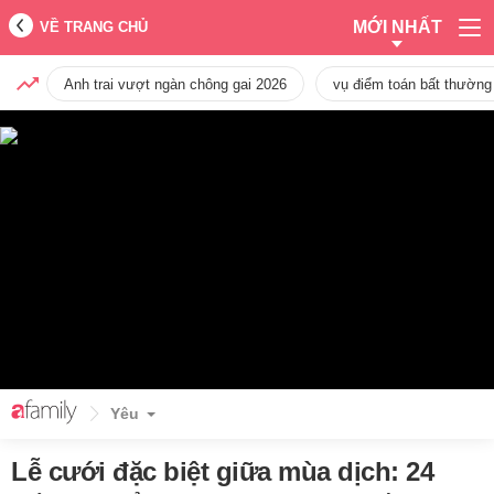
MỚI NHẤT
VỀ TRANG CHỦ
Anh trai vượt ngàn chông gai 2026
vụ điểm toán bất thường
Yêu
Lễ cưới đặc biệt giữa mùa dịch: 24