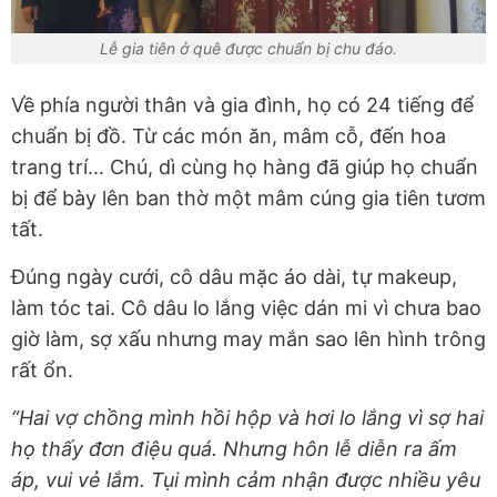
Lễ gia tiên ở quê được chuẩn bị chu đáo.
Về phía người thân và gia đình, họ có 24 tiếng để
chuẩn bị đồ. Từ các món ăn, mâm cỗ, đến hoa
trang trí… Chú, dì cùng họ hàng đã giúp họ chuẩn
bị để bày lên ban thờ một mâm cúng gia tiên tươm
tất.
Đúng ngày cưới, cô dâu mặc áo dài, tự makeup,
làm tóc tai. Cô dâu lo lắng việc dán mi vì chưa bao
giờ làm, sợ xấu nhưng may mắn sao lên hình trông
rất ổn.
“Hai vợ chồng mình hồi hộp và hơi lo lắng vì sợ hai
họ thấy đơn điệu quá. Nhưng hôn lễ diễn ra ấm
áp, vui vẻ lắm. Tụi mình cảm nhận được nhiều yêu