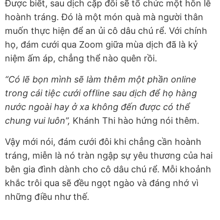
Được biết, sau dịch cặp đôi sẽ tổ chức một hôn lễ
hoành tráng. Đó là một món quà mà người thân
muốn thực hiện để an ủi cô dâu chú rể. Với chính
họ, đám cưới qua Zoom giữa mùa dịch đã là kỷ
niệm ấm áp, chẳng thể nào quên rồi.
“Có lẽ bọn mình sẽ làm thêm một phần online
trong cái tiệc cưới offline sau dịch để họ hàng
nước ngoài hay ở xa không đến được có thể
chung vui luôn”,
Khánh Thi hào hứng nói thêm.
Vậy mới nói, đám cưới đôi khi chẳng cần hoành
tráng, miễn là nó tràn ngập sự yêu thương của hai
bên gia đình dành cho cô dâu chú rể. Mỗi khoảnh
khắc trôi qua sẽ đều ngọt ngào và đáng nhớ vì
những điều như thế.