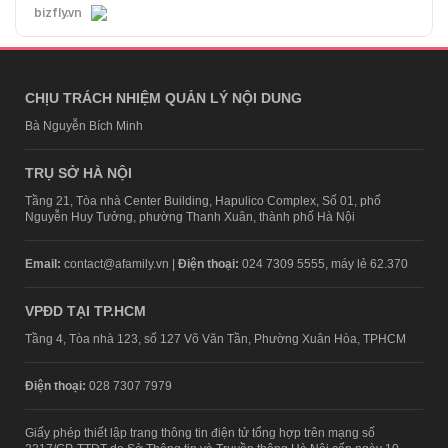
bizfly.vn
CHỊU TRÁCH NHIỆM QUẢN LÝ NỘI DUNG
Bà Nguyễn Bích Minh
TRỤ SỞ HÀ NỘI
Tầng 21, Tòa nhà Center Building, Hapulico Complex, Số 01, phố
Nguyễn Huy Tưởng, phường Thanh Xuân, thành phố Hà Nội
Email:
contact@afamily.vn |
Điện thoại:
024 7309 5555, máy lẻ 62.370
VPĐD TẠI TP.HCM
Tầng 4, Tòa nhà 123, số 127 Võ Văn Tần, Phường Xuân Hòa, TPHCM
Điện thoại:
028 7307 7979
Giấy phép thiết lập trang thông tin điện tử tổng hợp trên mạng số