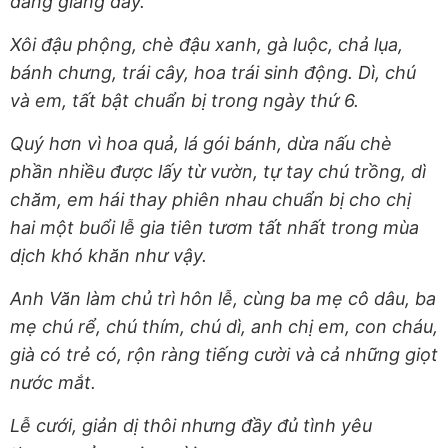
đang giăng dây.
Xôi đậu phộng, chè đậu xanh, gà luộc, chả lụa,
bánh chưng, trái cây, hoa trái sinh động. Dì, chú
và em, tất bật chuẩn bị trong ngày thứ 6.
Quý hơn vì hoa quả, lá gói bánh, dừa nấu chè
phần nhiều được lấy từ vườn, tự tay chú trồng, dì
chăm, em hái thay phiên nhau chuẩn bị cho chị
hai một buổi lễ gia tiên tươm tất nhất trong mùa
dịch khó khăn như vậy.
Anh Văn làm chủ trì hôn lễ, cùng ba mẹ cô dâu, ba
mẹ chú rể, chú thím, chú dì, anh chị em, con cháu,
già có trẻ có, rộn ràng tiếng cười và cả những giọt
nước mắt.
Lễ cưới, giản dị thôi nhưng đầy đủ tình yêu