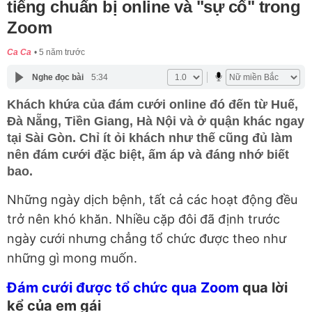
tiếng chuẩn bị online và "sự cố" trong
Zoom
Ca Ca
5 năm trước
Nghe đọc bài
5:34
Khách khứa của đám cưới online đó đến từ Huế,
Đà Nẵng, Tiền Giang, Hà Nội và ở quận khác ngay
tại Sài Gòn. Chỉ ít ỏi khách như thế cũng đủ làm
nên đám cưới đặc biệt, ấm áp và đáng nhớ biết
bao.
Những ngày dịch bệnh, tất cả các hoạt động đều
trở nên khó khăn. Nhiều cặp đôi đã định trước
ngày cưới nhưng chẳng tổ chức được theo như
những gì mong muốn.
Đám cưới được tổ chức qua Zoom
qua lời
kể của em gái