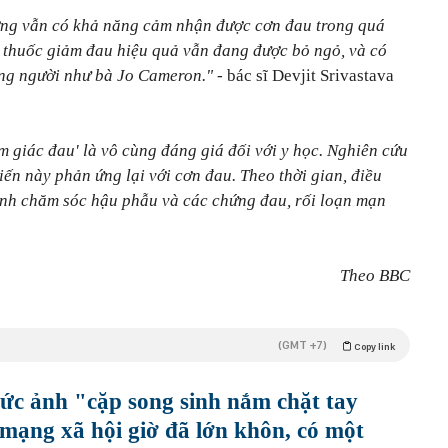
ờng vẫn có khả năng cảm nhận được cơn đau trong quá
u thuốc giảm đau hiệu quả vẫn đang được bỏ ngỏ, và có
ững người như bà Jo Cameron."
- bác sĩ Devjit Srivastava
 giác đau' là vô cùng đáng giá đối với y học. Nghiên cứu
ến này phản ứng lại với cơn đau. Theo thời gian, điều
rình chăm sóc hậu phẫu và các chứng đau, rối loạn mạn
Theo BBC
(GMT +7)
Copy link
bức ảnh "cặp song sinh nắm chặt tay
mạng xã hội giờ đã lớn khôn, có một