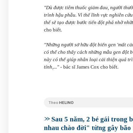
"Dù được tiêm thuốc giảm đau, người thư
trình hậu phẫu. Vì thế lĩnh vực nghiên cứ
thể sẽ tạo được bước tiến đột phá nhờ nh
cho biết.
"Những người sở hữu đột biến gen 'mất cảm
có thể cho thấy cách những mẫu gen đột bi
này có thể giúp nhân loại cải thiện quá t
tính,..."
- bác sĩ James Cox cho biết.
Theo
HELINO
Sau 5 năm, 2 bé gái trong 
nhau chào đời" từng gây bão 