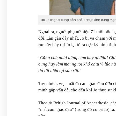
Bà Jo (ngoài cùng bên phải) chụp ảnh cùng mẹ 
Ngoài ra, người phụ nữ hiện 71 tuổi bộc b
đời. Lần gần đây nhất, Jo bị va chạm với 
run lẩy bẩy thì Jo lại tỏ ra cực kỳ bình t
"Cũng chả phải dũng cảm hay gì đâu! Chỉ đ
cũng hay làm mọi người khó chịu vì lúc nà
thì tôi hiểu tại sao rồi."
Tuy nhiên, việc mất đi cảm giác đau đớn c
mình gặp vấn đề, cho đến khi Jo thực sự k
Theo tờ British Journal of Anaesthesia, cá
"mất cảm giác đau" (trong đó có bà Jo) ra,
nữa.