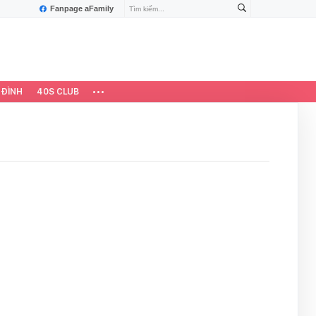
Fanpage aFamily
 ĐÌNH
40S CLUB