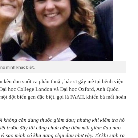
ằng mình khác biệt.
n kêu đau suốt ca phẫu thuật, bác sĩ gây mê tại bệnh viện
 Đại học College London và Đại học Oxford, Anh Quốc.
một đột biến gen đặc biệt, gọi là FAAH, khiến bà mất hoàn
 tôi không cần dùng thuốc giảm đau; nhưng khi kiểm tra hồ
biết trước đây tôi cũng chưa từng tiêm mũi giảm đau nào
 vì sao mình có khả năng chịu đau như vậy. Từ khi sinh ra