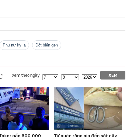
phụ nữ kỳ lạ
đột biến gen
c
Xem theo ngày
XEM
Toker gần 600.000
Từ quên răng giả đến sót cây