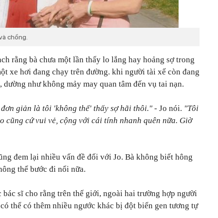
và chồng.
ạch rằng bà chưa một lần thấy lo lắng hay hoảng sợ trong
một xe hơi đang chạy trên đường. khi người tài xế còn đang
ĩnh, dường như không mảy may quan tâm đến vụ tai nạn.
ơn giản là tôi 'không thể' thấy sợ hãi thôi."
- Jo nói.
"Tôi
o cũng cứ vui vẻ, cộng với cái tính nhanh quên nữa. Giờ
ũng đem lại nhiều vấn đề đối với Jo. Bà không biết hông
hông thể bước đi nổi nữa.
c bác sĩ cho rằng trên thế giới, ngoài hai trường hợp người
 có thể có thêm nhiều ngước khác bị đột biến gen tương tự