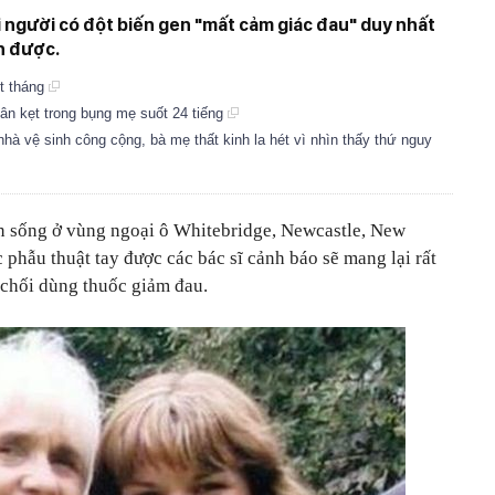
ai người có đột biến gen "mất cảm giác đau" duy nhất
n được.
ột tháng
hân kẹt trong bụng mẹ suốt 24 tiếng
nhà vệ sinh công cộng, bà mẹ thất kinh la hét vì nhìn thấy thứ nguy
ện sống ở vùng ngoại ô Whitebridge, Newcastle, New
 phẫu thuật tay được các bác sĩ cảnh báo sẽ mang lại rất
 chối dùng thuốc giảm đau.