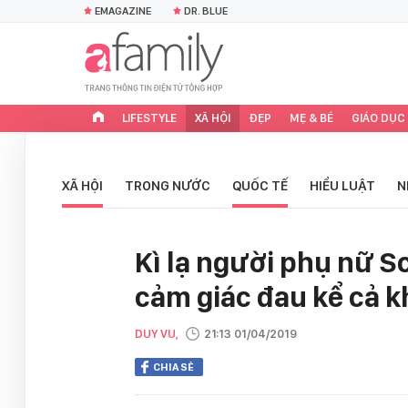
EMAGAZINE
DR. BLUE
LIFESTYLE
XÃ HỘI
ĐẸP
MẸ & BÉ
GIÁO DỤC
XÃ HỘI
TRONG NƯỚC
QUỐC TẾ
HIỂU LUẬT
N
Kì lạ người phụ nữ S
cảm giác đau kể cả k
DUY VU,
21:13 01/04/2019
CHIA SẺ