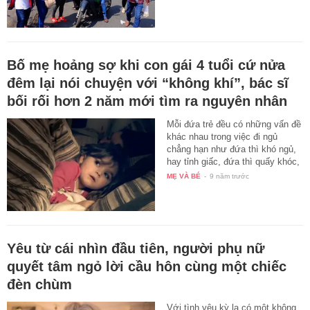
Bố mẹ hoảng sợ khi con gái 4 tuổi cứ nửa
đêm lại nói chuyện với “không khí”, bác sĩ
bối rối hơn 2 năm mới tìm ra nguyên nhân
Mỗi đứa trẻ đều có những vấn đề
khác nhau trong việc đi ngủ
chẳng hạn như đứa thì khó ngủ,
hay tỉnh giấc, đứa thì quấy khóc,
…
MẸ VÀ BÉ
-
9 năm trước
Yêu từ cái nhìn đầu tiên, người phụ nữ
quyết tâm ngỏ lời cầu hôn cùng một chiếc
đèn chùm
Với tình yêu kỳ lạ có một không