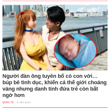
Người đàn ông tuyên bố có con với…
búp bê tình dục, khiến cả thế giới choáng
váng nhưng danh tính đứa trẻ còn bất
ngờ hơn
QUỐC TẾ
-
6 năm trước