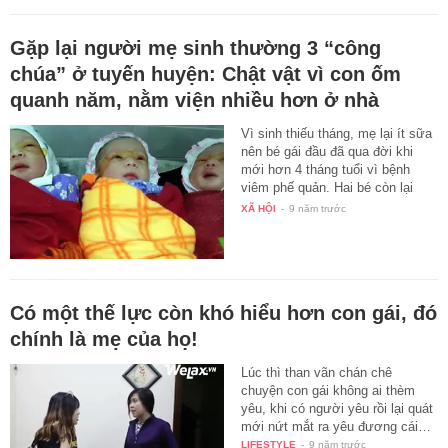
Gặp lại người mẹ sinh thường 3 “công
chúa” ở tuyến huyện: Chật vật vì con ốm
quanh năm, nằm viện nhiều hơn ở nhà
Vì sinh thiếu tháng, mẹ lại ít sữa
nên bé gái đầu đã qua đời khi
mới hơn 4 tháng tuổi vì bệnh
viêm phế quản. Hai bé còn lại
đã…
XÃ HỘI
-
9 năm trước
Có một thế lực còn khó hiểu hơn con gái, đó
chính là mẹ của họ!
Lúc thì than vãn chán chê
chuyện con gái không ai thèm
yêu, khi có người yêu rồi lại quát
mới nứt mắt ra yêu đương cái…
LIFESTYLE
-
9 năm trước