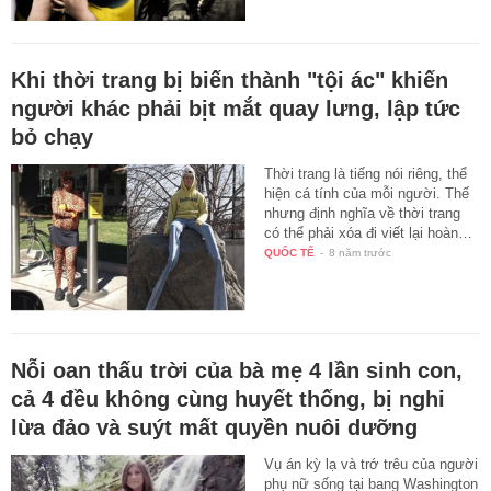
Khi thời trang bị biến thành "tội ác" khiến
người khác phải bịt mắt quay lưng, lập tức
bỏ chạy
Thời trang là tiếng nói riêng, thể
hiện cá tính của mỗi người. Thế
nhưng định nghĩa về thời trang
có thể phải xóa đi viết lại hoàn…
QUỐC TẾ
-
8 năm trước
Nỗi oan thấu trời của bà mẹ 4 lần sinh con,
cả 4 đều không cùng huyết thống, bị nghi
lừa đảo và suýt mất quyền nuôi dưỡng
Vụ án kỳ lạ và trớ trêu của người
phụ nữ sống tại bang Washington