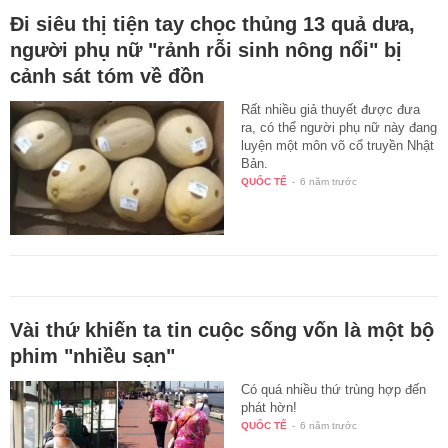
Đi siêu thị tiện tay chọc thủng 13 quả dưa,
người phụ nữ "rảnh rỗi sinh nông nổi" bị
cảnh sát tóm về đồn
Rất nhiều giả thuyết được đưa
ra, có thể người phụ nữ này đang
luyện một môn võ cổ truyền Nhật
Bản.
QUỐC TẾ
-
6 năm trước
Vài thứ khiến ta tin cuộc sống vốn là một bộ
phim "nhiều sạn"
Có quá nhiều thứ trùng hợp đến
phát hờn!
QUỐC TẾ
-
6 năm trước