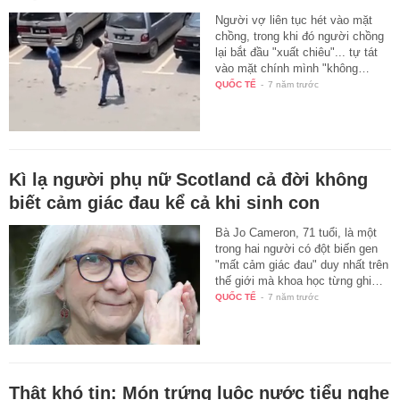
Người vợ liên tục hét vào mặt
chồng, trong khi đó người chồng
lại bắt đầu "xuất chiêu"... tự tát
vào mặt chính mình "không…
QUỐC TẾ
-
7 năm trước
Kì lạ người phụ nữ Scotland cả đời không
biết cảm giác đau kể cả khi sinh con
Bà Jo Cameron, 71 tuổi, là một
trong hai người có đột biến gen
"mất cảm giác đau" duy nhất trên
thế giới mà khoa học từng ghi…
QUỐC TẾ
-
7 năm trước
Thật khó tin: Món trứng luộc nước tiểu nghe