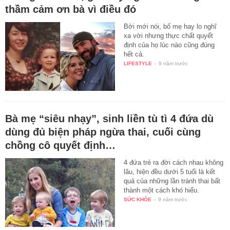
thầm cảm ơn bà vì điều đó
Bởi mới nói, bố mẹ hay lo nghĩ
xa vời nhưng thực chất quyết
định của họ lúc nào cũng đúng
hết cả.
LIFESTYLE
-
9 năm trước
Bà mẹ “siêu nhạy”, sinh liền tù tì 4 đứa dù
dùng đủ biện pháp ngừa thai, cuối cùng
chồng cô quyết định…
4 đứa trẻ ra đời cách nhau không
lâu, hiện đều dưới 5 tuổi là kết
quả của những lần tránh thai bất
thành một cách khó hiểu.
SỨC KHỎE
-
9 năm trước