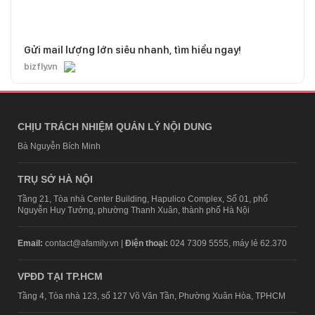
Gửi mail lượng lớn siêu nhanh, tìm hiểu ngay!
bizfly.vn
CHỊU TRÁCH NHIỆM QUẢN LÝ NỘI DUNG
Bà Nguyễn Bích Minh
TRỤ SỞ HÀ NỘI
Tầng 21, Tòa nhà Center Building, Hapulico Complex, Số 01, phố
Nguyễn Huy Tưởng, phường Thanh Xuân, thành phố Hà Nội
Email:
contact@afamily.vn |
Điện thoại:
024 7309 5555, máy lẻ 62.370
VPĐD TẠI TP.HCM
Tầng 4, Tòa nhà 123, số 127 Võ Văn Tần, Phường Xuân Hòa, TPHCM