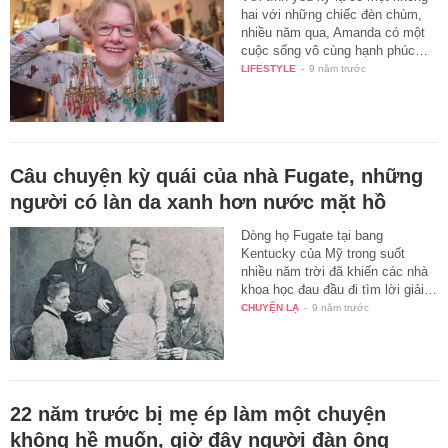
hai với những chiếc đèn chùm,
nhiều năm qua, Amanda có một
cuộc sống vô cùng hạnh phúc…
LIFESTYLE
-
9 năm trước
Câu chuyện kỳ quái của nhà Fugate, những
người có làn da xanh hơn nước mặt hồ
Dòng họ Fugate tại bang
Kentucky của Mỹ trong suốt
nhiều năm trời đã khiến các nhà
khoa học đau đầu đi tìm lời giải…
CHUYỆN LẠ
-
9 năm trước
22 năm trước bị mẹ ép làm một chuyện
không hề muốn, giờ đây người đàn ông