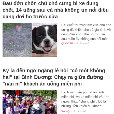
Đau đớn chôn chú chó cưng bị xe đụng
chết, 14 tiếng sau cả nhà không tin nổi điều
đang đợi họ trước cửa
Cái chết thương tâm của chú chó
cưng đã khiến cho cả gia đình vô
cùng đau khổ. Thế nhưng, sự
đau buồn ấy chẳng qua nổi một…
QUỐC TẾ
-
8 năm trước
Kỳ lạ đến ngỡ ngàng lễ hội "có một không
hai" tại Bình Dương: Chạy ra giữa đường
"năn nỉ" khách ăn uống miễn phí
Bánh mì miễn phí, khăn lạnh
miễn phí, vá xe miễn phí và tình
người thì... "phung phí". Đó là
những điều khiến du khách
phải…
XÃ HỘI
-
8 năm trước