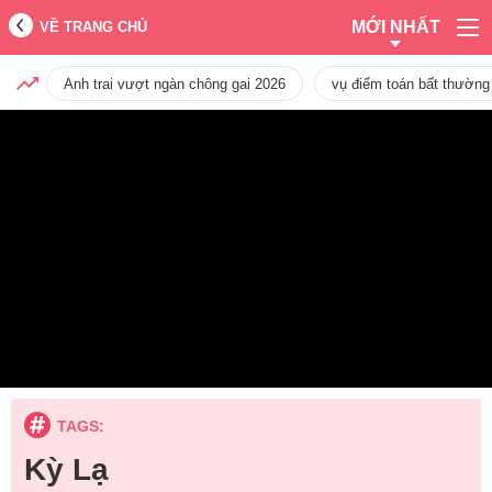
MỚI NHẤT
VỀ TRANG CHỦ
Anh trai vượt ngàn chông gai 2026
vụ điểm toán bất thường
TAGS:
Kỳ Lạ