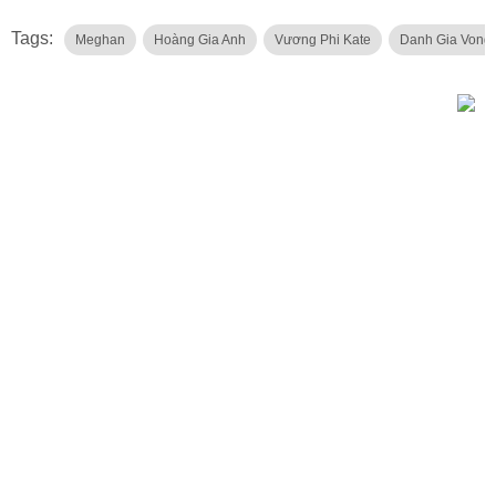
Tags:
Meghan
Hoàng Gia Anh
Vương Phi Kate
Danh Gia Vong