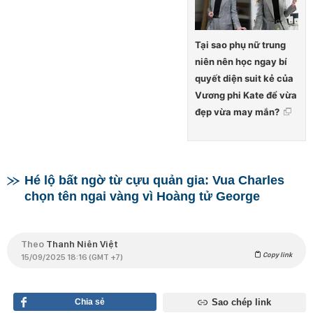
Tại sao phụ nữ trung
niên nên học ngay bí
quyết diện suit kẻ của
Vương phi Kate để vừa
đẹp vừa may mắn?
Hé lộ bất ngờ từ cựu quản gia: Vua Charles
chọn tên ngai vàng vì Hoàng tử George
Theo
Thanh Niên Việt
Copy link
15/09/2025 18:16 (GMT +7)
Chia sẻ
Sao chép link