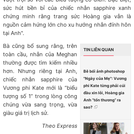
sức hút bền bỉ của chiếc nhẫn sapphire xanh
chứng minh rằng trang sức Hoàng gia vẫn là
nguồn cảm hứng lớn cho xu hướng nhẫn đính hôn
tại Anh".
Bà cũng bổ sung rằng, trên
TIN LIÊN QUAN
toàn cầu, nhẫn của Meghan
thường được tìm kiếm nhiều
hơn. Nhưng riêng tại Anh,
Bê bối ảnh photoshop
"Ngày của Mẹ": Vương
chiếc nhẫn sapphire của
phi Kate từng phải cúi
Vương phi Kate mới là “biểu
đầu xin lỗi, Hoàng gia
tượng số 1” trong lòng công
Anh “tổn thương” ra
chúng vừa sang trọng, vừa
sao?
giàu giá trị lịch sử.
Theo Express