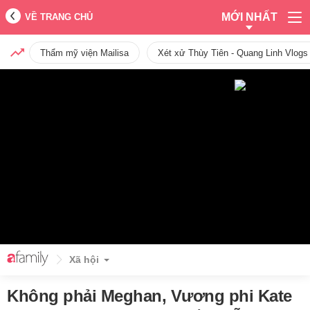
MỚI NHẤT
VỀ TRANG CHỦ
Thẩm mỹ viện Mailisa
Xét xử Thùy Tiên - Quang Linh Vlogs
Xã hội
Không phải Meghan, Vương phi Kate