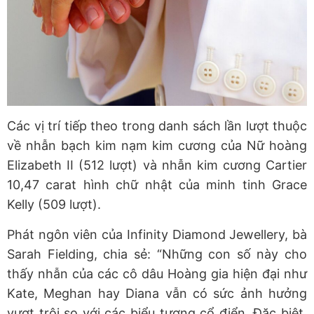
Các vị trí tiếp theo trong danh sách lần lượt thuộc
về nhẫn bạch kim nạm kim cương của Nữ hoàng
Elizabeth II (512 lượt) và nhẫn kim cương Cartier
10,47 carat hình chữ nhật của minh tinh Grace
Kelly (509 lượt).
Phát ngôn viên của Infinity Diamond Jewellery, bà
Sarah Fielding, chia sẻ: “Những con số này cho
thấy nhẫn của các cô dâu Hoàng gia hiện đại như
Kate, Meghan hay Diana vẫn có sức ảnh hưởng
vượt trội so với các biểu tượng cổ điển. Đặc biệt,