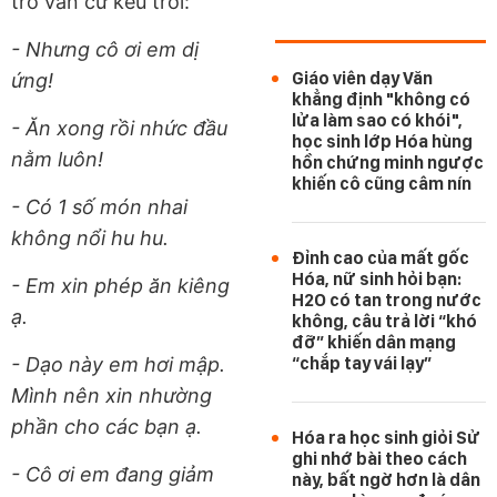
trò vẫn cứ kêu trời:
- Nhưng cô ơi em dị
Giáo viên dạy Văn
ứng!
khẳng định "không có
lửa làm sao có khói",
- Ăn xong rồi nhức đầu
học sinh lớp Hóa hùng
nằm luôn!
hồn chứng minh ngược
khiến cô cũng câm nín
- Có 1 số món nhai
không nổi hu hu.
Đỉnh cao của mất gốc
Hóa, nữ sinh hỏi bạn:
- Em xin phép ăn kiêng
H2O có tan trong nước
ạ.
không, câu trả lời “khó
đỡ” khiến dân mạng
- Dạo này em hơi mập.
“chắp tay vái lạy”
Mình nên xin nhường
phần cho các bạn ạ.
Hóa ra học sinh giỏi Sử
ghi nhớ bài theo cách
- Cô ơi em đang giảm
này, bất ngờ hơn là dân