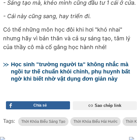
- Sáng tạo mà, khéo mình cũng đầu tư 1 cái ở cửa.
- Cái này cũng sang, hay triển đi.
Có thể những môn học đôi khi hơi "khó nhai"
nhưng hãy vì bản thân và cả sự sáng tạo, tâm lý
của thầy cô mà cố gắng học hành nhé!
Học sinh "trường người ta" không nhắc mà
ngồi tư thế chuẩn khỏi chỉnh, phụ huynh bất
ngờ khi biết nhờ vật dụng đơn giản này
Chia sẻ
Sao chép link
Tags:
Thời Khóa Biểu Sáng Tạo
Thời Khóa Biểu Hài Hước
Thời Kh