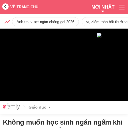
MỚI NHẤT
VỀ TRANG CHỦ
Anh trai vượt ngàn chông gai 2026
vụ điểm toán bất thường
Giáo dục
Không muốn học sinh ngán ngẩm khi