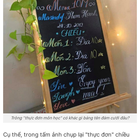
Trông "thực đơn môn học" có khác gì bảng tên đám cưới đâu?
Cụ thể, trong tấm ảnh chụp lại "thực đơn" chiều