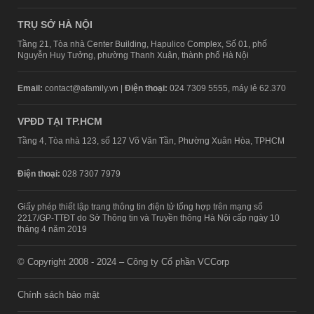
TRỤ SỞ HÀ NỘI
Tầng 21, Tòa nhà Center Building, Hapulico Complex, Số 01, phố
Nguyễn Huy Tưởng, phường Thanh Xuân, thành phố Hà Nội
Email:
contact@afamily.vn |
Điện thoại:
024 7309 5555, máy lẻ 62.370
VPĐD TẠI TP.HCM
Tầng 4, Tòa nhà 123, số 127 Võ Văn Tần, Phường Xuân Hòa, TPHCM
Điện thoại:
028 7307 7979
Giấy phép thiết lập trang thông tin điện tử tổng hợp trên mạng số
2217/GP-TTĐT do Sở Thông tin và Truyền thông Hà Nội cấp ngày 10
tháng 4 năm 2019
© Copyright 2008 - 2024 – Công ty Cổ phần VCCorp
Chính sách bảo mật