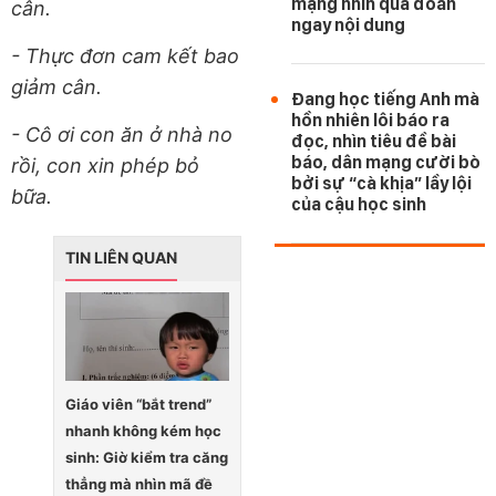
mạng nhìn qua đoán
cân.
ngay nội dung
- Thực đơn cam kết bao
giảm cân.
Đang học tiếng Anh mà
hồn nhiên lôi báo ra
- Cô ơi con ăn ở nhà no
đọc, nhìn tiêu đề bài
báo, dân mạng cười bò
rồi, con xin phép bỏ
bởi sự “cà khịa” lầy lội
bữa.
của cậu học sinh
TIN LIÊN QUAN
Giáo viên “bắt trend”
nhanh không kém học
sinh: Giờ kiểm tra căng
thẳng mà nhìn mã đề