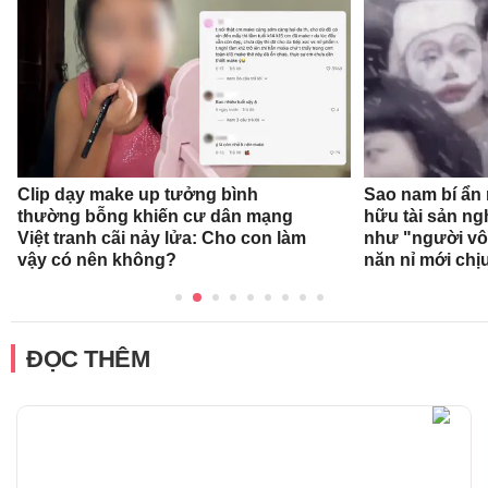
Clip dạy make up tưởng bình
Sao nam bí ẩn
thường bỗng khiến cư dân mạng
hữu tài sản ng
Việt tranh cãi nảy lửa: Cho con làm
như "người vô 
vậy có nên không?
năn nỉ mới chị
ĐỌC THÊM