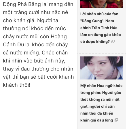
Động Phá Băng lại mang đến
một tràng cười như nắc nẻ
Lời nhắn nhủ của fan
cho khán giả. Người ta
"Đông Cung": Nam
chính Trần Tinh Húc
thường nói khóc đến mức
làm ơn đừng gào khóc
chảy nước mũi còn Hoàng
có được không?
Cảnh Du lại khóc đến chảy
cả nước miếng. Chắc chắn
khi nhìn vào bức ảnh này,
thay vì đau thương cho nhân
vật thì bạn sẽ bật cười khanh
khách thôi!
Mỹ nhân Hoa ngữ khóc
trong phim: Người gào
thét không ra nổi một
giọt, người chỉ cần
nhìn thôi đã khiến
khán giả đau lòng