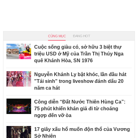
CÙNG MỤC
ĐANG HOT
Cuộc sống giàu có, sở hữu 3 biệt thự
triệu USD ở Mỹ của Trần Thị Thúy Nga
quê Khánh Hòa, SN 1976
Nguyễn Khánh Ly bật khóc, lần đầu hát
"Tái sinh" trong liveshow đánh dấu 20
năm ca hát
Công diễn “Đất Nước Thiên Hùng Ca”:
75 phút khiến khán giả đi từ choáng
ngợp đến vỡ òa
17 giây xấu hổ muốn độn thổ của Vương
Sở Nhiên