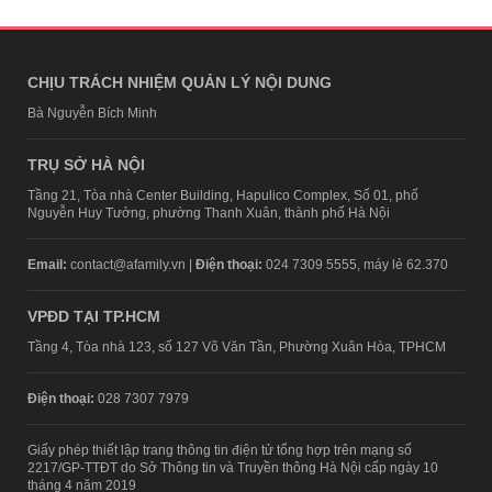
CHỊU TRÁCH NHIỆM QUẢN LÝ NỘI DUNG
Bà Nguyễn Bích Minh
TRỤ SỞ HÀ NỘI
Tầng 21, Tòa nhà Center Building, Hapulico Complex, Số 01, phố
Nguyễn Huy Tưởng, phường Thanh Xuân, thành phố Hà Nội
Email:
contact@afamily.vn |
Điện thoại:
024 7309 5555, máy lẻ 62.370
VPĐD TẠI TP.HCM
Tầng 4, Tòa nhà 123, số 127 Võ Văn Tần, Phường Xuân Hòa, TPHCM
Điện thoại:
028 7307 7979
Giấy phép thiết lập trang thông tin điện tử tổng hợp trên mạng số
2217/GP-TTĐT do Sở Thông tin và Truyền thông Hà Nội cấp ngày 10
tháng 4 năm 2019