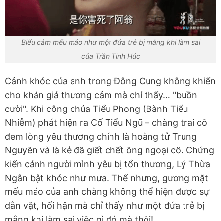
Biểu cảm mếu máo như một đứa trẻ bị mắng khi làm sai
của Trần Tinh Húc
Cảnh khóc của anh trong Đông Cung không khiến
cho khán giả thương cảm mà chỉ thấy… "buồn
cười". Khi công chúa Tiểu Phong (Bành Tiểu
Nhiễm) phát hiện ra Cố Tiểu Ngũ – chàng trai cô
đem lòng yêu thương chính là hoàng tử Trung
Nguyên và là kẻ đã giết chết ông ngoại cô. Chứng
kiến cảnh người mình yêu bị tổn thương, Lý Thừa
Ngân bật khóc như mưa. Thế nhưng, gương mặt
mếu máo của anh chàng không thể hiện được sự
dằn vặt, hối hận mà chỉ thấy như một đứa trẻ bị
mắng khi làm sai việc gì đó mà thôi!