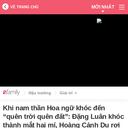
MỚI NHẤT
VỀ TRANG CHỦ
Hậu trường
Giải trí
Khi nam thần Hoa ngữ khóc đến
“quên trời quên đất”: Đặng Luân khóc
thành mắt hai mí, Hoàng Cảnh Du rơi