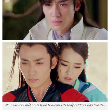
Nhìn vào đôi mắt chứa lệ đỏ hoe cũng đã thấy được cả bầu trời đau