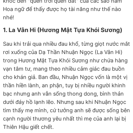
khóc đến "quên trời quên đất" của các sao nam
Hoa ngữ để thấy được họ tài năng như thế nào
nhé!
1. La Vân Hi (Hương Mật Tựa Khói Sương)
Sau khi trải qua nhiều đau khổ, từng giọt nước mắt
rơi xuống của Dạ Thần Nhuận Ngọc (La Vân Hi)
trong Hương Mật Tựa Khói Sương như chứa hàng
vạn tâm tư, mang theo nhiều cảm giác đau buồn
cho khán giả. Ban đầu, Nhuận Ngọc vốn là một vị
thần hiền lành, an phận, tuy bị nhiều người khinh
bạc nhưng anh vẫn sống thong dong, bình thản
dưới đáy hồ lạnh lẽo. Nhưng sau khi Nhuận Ngọc
tìm thấy mẹ mình, cứ tưởng anh sẽ được sống bên
cạnh người thương yêu nhất thì mẹ của anh lại bị
Thiên Hậu giết chết.