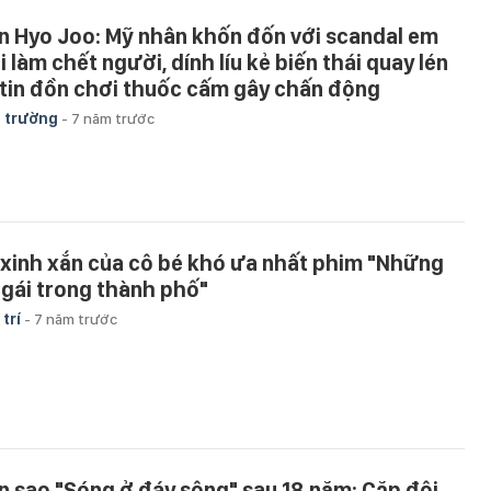
n Hyo Joo: Mỹ nhân khốn đốn với scandal em
i làm chết người, dính líu kẻ biến thái quay lén
 tin đồn chơi thuốc cấm gây chấn động
 trường
-
7 năm trước
 xinh xắn của cô bé khó ưa nhất phim "Những
 gái trong thành phố"
 trí
-
7 năm trước
n sao "Sóng ở đáy sông" sau 18 năm: Cặp đôi