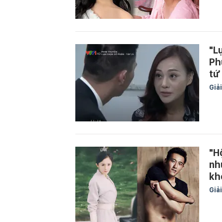
"L
Ph
tứ
Giải
"H
nh
kh
Giải