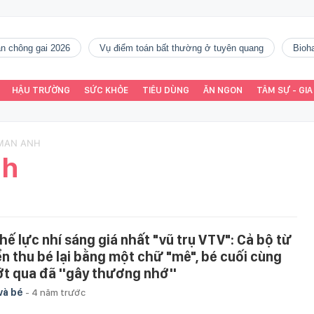
gàn chông gai 2026
vụ điểm toán bất thường ở tuyên quang
Bio
HẬU TRƯỜNG
SỨC KHỎE
TIÊU DÙNG
ĂN NGON
TÂM SỰ - GIA
 MAN ANH
nh
thế lực nhí sáng giá nhất "vũ trụ VTV": Cả bộ từ
ển thu bé lại bằng một chữ "mê", bé cuối cùng
ớt qua đã ''gây thương nhớ''
và bé
-
4 năm trước