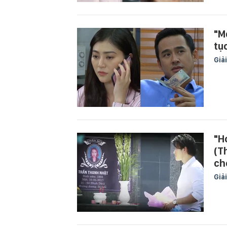
"M
tụ
Giải
"H
(T
ch
Giải