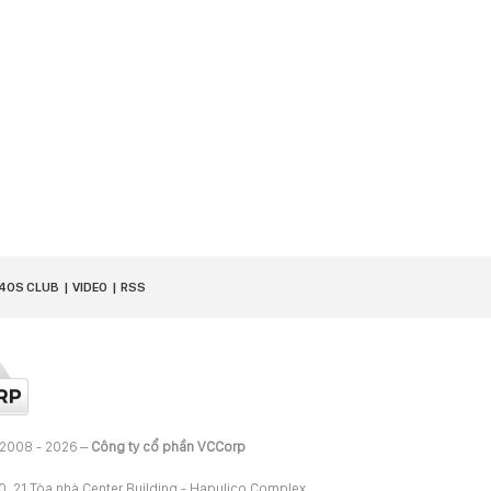
40S CLUB
VIDEO
RSS
 2008 - 2026 –
Công ty cổ phần VCCorp
20, 21 Tòa nhà Center Building - Hapulico Complex,