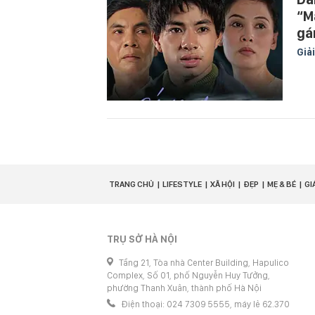
“M
gá
Giải
TRANG CHỦ
LIFESTYLE
XÃ HỘI
ĐẸP
MẸ & BÉ
GI
TRỤ SỞ HÀ NỘI
Tầng 21, Tòa nhà Center Building, Hapulico
Complex, Số 01, phố Nguyễn Huy Tưởng,
phường Thanh Xuân, thành phố Hà Nội
Điện thoại: 024 7309 5555, máy lẻ 62.370