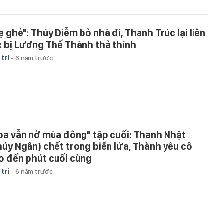
ẹ ghẻ": Thúy Diễm bỏ nhà đi, Thanh Trúc lại liên
c bị Lương Thế Thành thả thính
 trí
-
6 năm trước
oa vẫn nở mùa đông" tập cuối: Thanh Nhật
húy Ngân) chết trong biển lửa, Thành yêu cô
o đến phút cuối cùng
 trí
-
6 năm trước