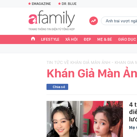
EMAGAZINE
DR. BLUE
Anh trai vượt n
LIFESTYLE
XÃ HỘI
ĐẸP
MẸ & BÉ
GIÁO DỤC
TIN TỨC VỀ KHÁN GIẢ MÀN ẢNH - KHAN GIA
Khán Giả Màn Ả
Chia sẻ
4 
đi
lư
Mẹ 