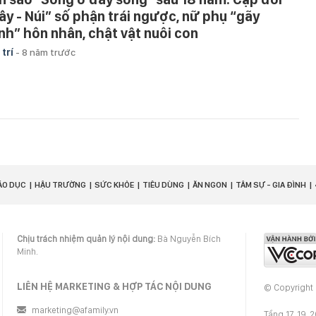
ây - Núi” số phận trái ngược, nữ phụ “gãy
nh” hôn nhân, chật vật nuôi con
 trí
-
8 năm trước
ÁO DỤC
HẬU TRƯỜNG
SỨC KHỎE
TIÊU DÙNG
ĂN NGON
TÂM SỰ - GIA ĐÌNH
Chịu trách nhiệm quản lý nội dung:
Bà Nguyễn Bích
Minh.
LIÊN HỆ MARKETING & HỢP TÁC NỘI DUNG
© Copyright
marketing@afamily.vn
Tầng 17, 19, 