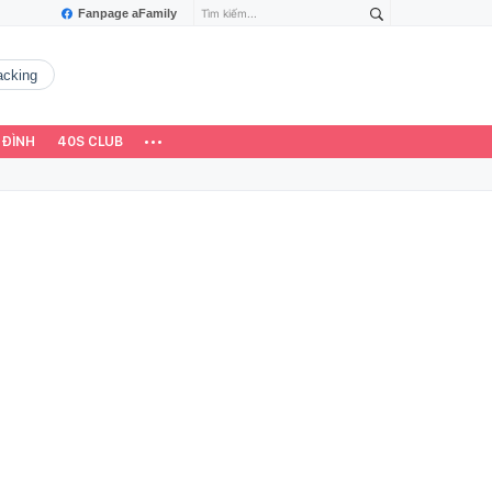
Fanpage aFamily
hacking
 ĐÌNH
40S CLUB