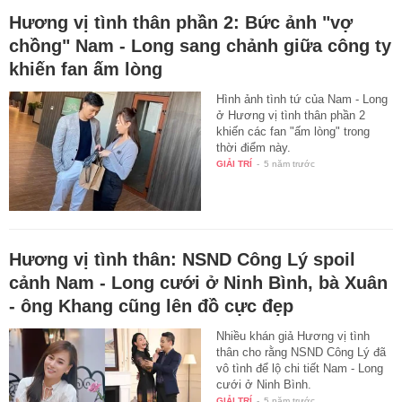
Hương vị tình thân phần 2: Bức ảnh "vợ
chồng" Nam - Long sang chảnh giữa công ty
khiến fan ấm lòng
Hình ảnh tình tứ của Nam - Long
ở Hương vị tình thân phần 2
khiến các fan "ấm lòng" trong
thời điểm này.
GIẢI TRÍ
-
5 năm trước
Hương vị tình thân: NSND Công Lý spoil
cảnh Nam - Long cưới ở Ninh Bình, bà Xuân
- ông Khang cũng lên đồ cực đẹp
Nhiều khán giả Hương vị tình
thân cho rằng NSND Công Lý đã
vô tình để lộ chi tiết Nam - Long
cưới ở Ninh Bình.
GIẢI TRÍ
-
5 năm trước