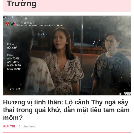
Trường
Hương vị tình thân: Lộ cảnh Thy ngã sảy
thai trong quá khứ, dằn mặt tiểu tam câm
mồm?
GIẢI TRÍ
-
5 năm trước