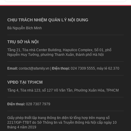
CHỊU TRÁCH NHIỆM QUẢN LÝ NỘI DUNG
Bà Nguyễn Bích Minh
TRỤ SỞ HÀ NỘI
Tầng 21, Tòa nhà Center Building, Hapulico Complex, Số 01, phố
Nguyễn Huy Tưởng, phường Thanh Xuân, thành phố Hà Nội
Email:
contact@afamily.vn |
Điện thoại:
024 7309 5555, máy lẻ 62.370
VPĐD TẠI TP.HCM
Tầng 4, Tòa nhà 123, số 127 Võ Văn Tần, Phường Xuân Hòa, TPHCM
Điện thoại:
028 7307 7979
Giấy phép thiết lập trang thông tin điện tử tổng hợp trên mạng số
2217/GP-TTĐT do Sở Thông tin và Truyền thông Hà Nội cấp ngày 10
tháng 4 năm 2019