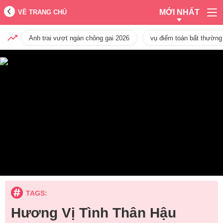
MỚI NHẤT
VỀ TRANG CHỦ
Anh trai vượt ngàn chông gai 2026
vụ điểm toán bất thường
TAGS:
Hương Vị Tình Thân Hậu