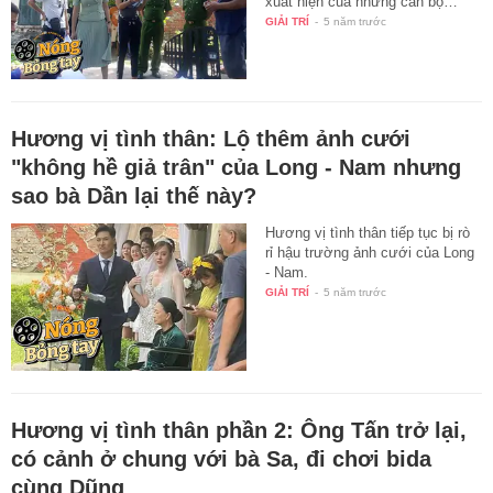
xuất hiện của những cán bộ…
GIẢI TRÍ
-
5 năm trước
Hương vị tình thân: Lộ thêm ảnh cưới
"không hề giả trân" của Long - Nam nhưng
sao bà Dần lại thế này?
Hương vị tình thân tiếp tục bị rò
rỉ hậu trường ảnh cưới của Long
- Nam.
GIẢI TRÍ
-
5 năm trước
Hương vị tình thân phần 2: Ông Tấn trở lại,
có cảnh ở chung với bà Sa, đi chơi bida
cùng Dũng