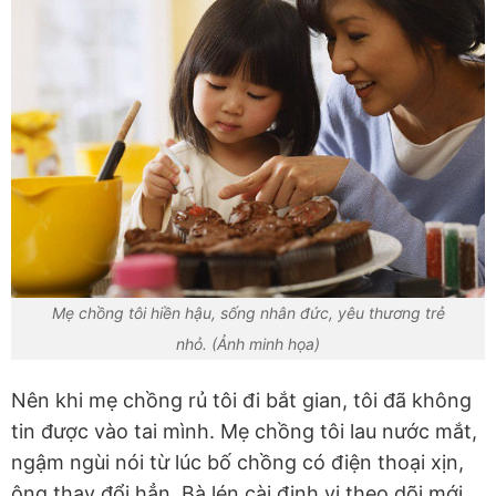
Mẹ chồng tôi hiền hậu, sống nhân đức, yêu thương trẻ
nhỏ. (Ảnh minh họa)
Nên khi mẹ chồng rủ tôi đi bắt gian, tôi đã không
tin được vào tai mình. Mẹ chồng tôi lau nước mắt,
ngậm ngùi nói từ lúc bố chồng có điện thoại xịn,
ông thay đổi hẳn. Bà lén cài định vị theo dõi mới