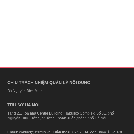
CHỊU TRÁCH NHIỆM QUẢN LÝ NỘI DUNG
Bà Nguyễn Bích Minh
TRỤ SỞ HÀ NỘI
Tầng 21, Tòa nhà Center Building, Hapulico Complex, Số 01, phố
Nguyễn Huy Tưởng, phường Thanh Xuân, thành phố Hà Nội
Email:
contact@afamily.vn |
Điện thoại:
024 7309 5555, máy lẻ 62.370