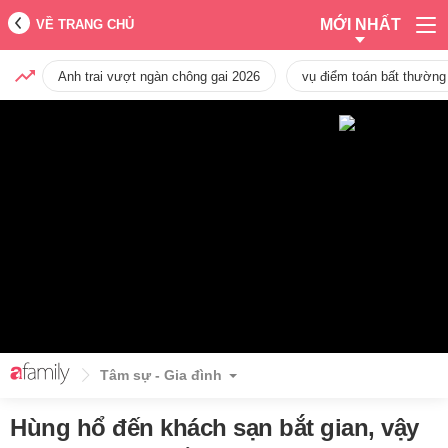
MỚI NHẤT
VỀ TRANG CHỦ
Anh trai vượt ngàn chông gai 2026
vụ điểm toán bất thường
Tâm sự - Gia đình
Hùng hổ đến khách sạn bắt gian, vậy