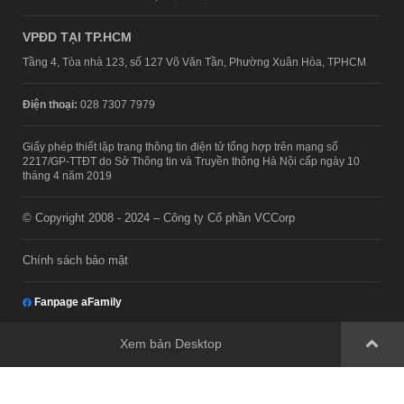
VPĐD TẠI TP.HCM
Tầng 4, Tòa nhà 123, số 127 Võ Văn Tần, Phường Xuân Hòa, TPHCM
Điện thoại:
028 7307 7979
Giấy phép thiết lập trang thông tin điện tử tổng hợp trên mạng số
2217/GP-TTĐT do Sở Thông tin và Truyền thông Hà Nội cấp ngày 10
tháng 4 năm 2019
© Copyright 2008 - 2024 – Công ty Cổ phần VCCorp
Chính sách bảo mật
Fanpage aFamily
Xem bản Desktop