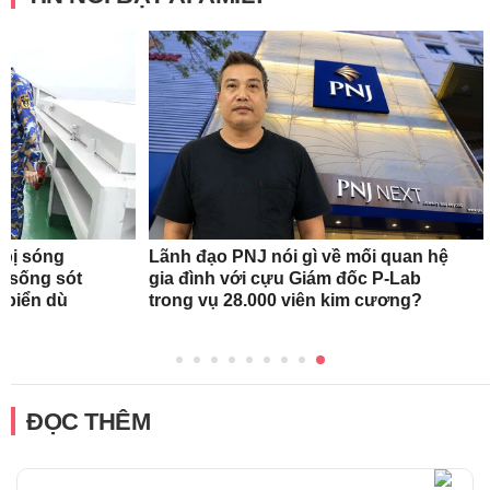
 bị sóng
Lãnh đạo PNJ nói gì về mối quan hệ
h sống sót
gia đình với cựu Giám đốc P-Lab
n biển dù
trong vụ 28.000 viên kim cương?
ĐỌC THÊM