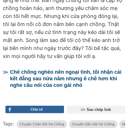
lặng lẽ như thế. Ban ngày chúng tôi vẫn là cặp vợ
chồng hoàn hảo, anh thương yêu chăm sóc mẹ
con tôi hết mực. Nhưng khi cửa phòng đóng lại,
tôi lại ôm nỗi cô đơn nằm bên cạnh chồng. Thật
sự tôi rất sợ, nếu cứ tình trạng này kéo dài tôi sẽ
mất anh. Song làm sao để tôi có thể kéo anh trở
lại bên mình như ngày trước đây? Tôi bế tắc quá,
xin mọi người hãy tư vấn giúp tôi với ạ.
Chê chồng nghèo nên ngoại tình, tôi nhận cái
kết đắng sau nửa năm nhưng ê chề hơn khi
nghe câu nói của con gái nhỏ
Chia sẻ
Sao chép link
Tags:
Chuyện Chăn Gối Vợ Chồng
Chuyện Gần Gũi Vợ Chồng
Nhu