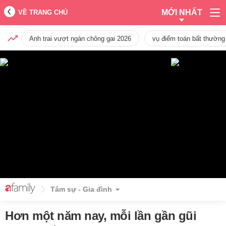
MỚI NHẤT
VỀ TRANG CHỦ
Anh trai vượt ngàn chông gai 2026
vụ điểm toán bất thường
Tâm sự - Gia đình
Hơn một năm nay, mỗi lần gần gũi