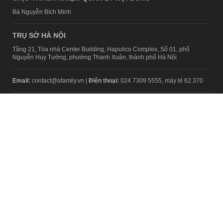
Bà Nguyễn Bích Minh
TRỤ SỞ HÀ NỘI
Tầng 21, Tòa nhà Center Building, Hapulico Complex, Số 01, phố
Nguyễn Huy Tưởng, phường Thanh Xuân, thành phố Hà Nội
Email:
contact@afamily.vn |
Điện thoại:
024 7309 5555, máy lẻ 62.370
VPĐD TẠI TP.HCM
Tầng 4, Tòa nhà 123, số 127 Võ Văn Tần, Phường Xuân Hòa, TPHCM
Điện thoại:
028 7307 7979
Giấy phép thiết lập trang thông tin điện tử tổng hợp trên mạng số
2217/GP-TTĐT do Sở Thông tin và Truyền thông Hà Nội cấp ngày 10
tháng 4 năm 2019
© Copyright 2008 - 2024 – Công ty Cổ phần VCCorp