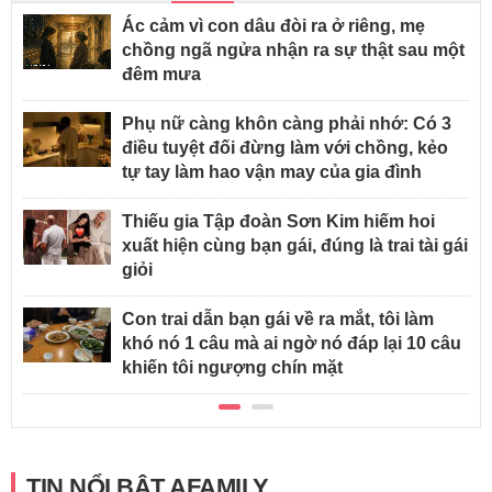
Ác cảm vì con dâu đòi ra ở riêng, mẹ
chồng ngã ngửa nhận ra sự thật sau một
đêm mưa
Phụ nữ càng khôn càng phải nhớ: Có 3
điều tuyệt đối đừng làm với chồng, kẻo
tự tay làm hao vận may của gia đình
Thiếu gia Tập đoàn Sơn Kim hiếm hoi
xuất hiện cùng bạn gái, đúng là trai tài gái
giỏi
Con trai dẫn bạn gái về ra mắt, tôi làm
khó nó 1 câu mà ai ngờ nó đáp lại 10 câu
khiến tôi ngượng chín mặt
TIN NỔI BẬT AFAMILY