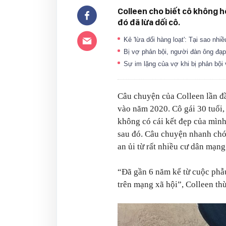
Colleen cho biết cô không h
đó đã lừa dối cô.
Kẻ 'lừa dối hàng loạt': Tại sao nh
Bị vợ phản bội, người đàn ông đạp
Sự im lặng của vợ khi bị phản bộ
Câu chuyện của Colleen lần đầ
vào năm 2020. Cô gái 30 tuổi, 
không có cái kết đẹp của mình 
sau đó. Câu chuyện nhanh chó
an ủi từ rất nhiều cư dân mạng
“Đã gần 6 năm kể từ cuộc phẫu 
trên mạng xã hội
”
, Colleen th