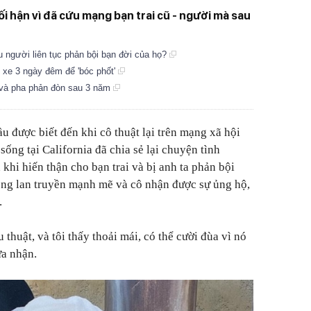
ối hận vì đã cứu mạng bạn trai cũ - người mà sau
iều người liên tục phản bội bạn đời của họ?
 xe 3 ngày đêm để 'bóc phốt'
i và pha phản đòn sau 3 năm
u được biết đến khi cô thuật lại trên mạng xã hội
sống tại California đã chia sẻ lại chuyện tình
khi hiến thận cho bạn trai và bị anh ta phản bội
ng lan truyền mạnh mẽ và cô nhận được sự ủng hộ,
.
thuật, và tôi thấy thoải mái, có thể cười đùa vì nó
ừa nhận.