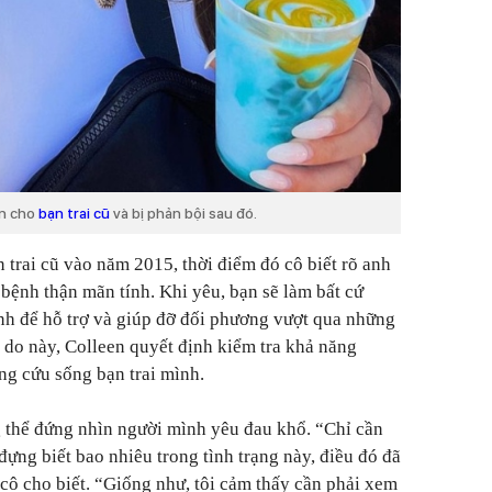
ận cho
bạn trai cũ
và bị phản bội sau đó.
 trai cũ vào năm 2015, thời điểm đó cô biết rõ anh
 bệnh thận mãn tính. Khi yêu, bạn sẽ làm bất cứ
nh để hỗ trợ và giúp đỡ đối phương vượt qua những
ý do này, Colleen quyết định kiểm tra khả năng
ng cứu sống bạn trai mình.
g thể đứng nhìn người mình yêu đau khổ.
“Chỉ cần
đựng biết bao nhiêu trong tình trạng này, điều đó đã
cô cho biết.
“Giống như, tôi cảm thấy cần phải xem