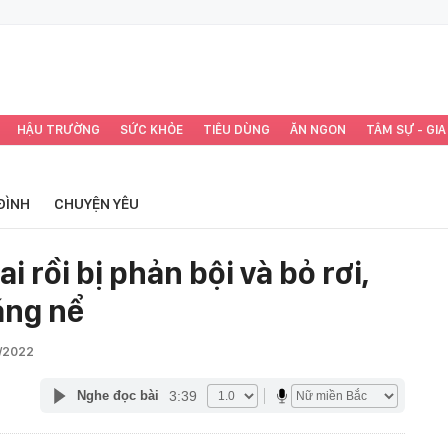
HẬU TRƯỜNG
SỨC KHỎE
TIÊU DÙNG
ĂN NGON
TÂM SỰ - GIA
ĐÌNH
CHUYỆN YÊU
i rồi bị phản bội và bỏ rơi,
áng nể
2/2022
3:39
Nghe đọc bài