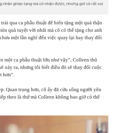
g nhận ghép tạng mà cô nhận được, nhưng giờ cô rất vui
trải qua ca phẫu thuật để hiến tặng một quả thận
món quà tuyệt vời nhất mà cô có thể tặng cho anh
i chưa một lần nghĩ đến việc quay lại hay thay đổi
iện một ca phẫu thuật lớn như vậy”,
Colleen thú
sẽ xảy ra, nhưng tôi biết điều đó sẽ thay đổi cuộc
t hơn”.
đẹp. Quan trọng hơn, cô ấy đã cứu sống người yêu
iếp theo là thứ mà Colleen không bao giờ có thể