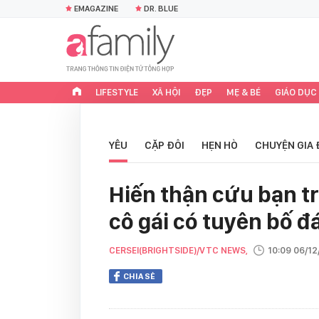
EMAGAZINE
DR. BLUE
LIFESTYLE
XÃ HỘI
ĐẸP
MẸ & BÉ
GIÁO DỤC
YÊU
CẶP ĐÔI
HẸN HÒ
CHUYỆN GIA 
Hiến thận cứu bạn tra
cô gái có tuyên bố đ
CERSEI(BRIGHTSIDE)/VTC NEWS,
10:09 06/1
CHIA SẺ