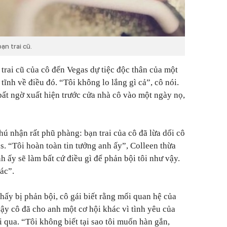
ạn trai cũ.
 trai cũ của cô đến Vegas dự tiệc độc thân của một
 tĩnh về điều đó.
“Tôi không lo lắng gì cả”,
cô nói.
ất ngờ xuất hiện trước cửa nhà cô vào một ngày nọ,
hú nhận rất phũ phàng: bạn trai của cô đã lừa dối cô
as.
“Tôi hoàn toàn tin tưởng anh ấy”,
Colleen thừa
 ấy sẽ làm bất cứ điều gì để phản bội tôi như vậy.
ác”.
hấy bị phản bội, cô gái biết rằng mối quan hệ của
vậy cô đã cho anh một cơ hội khác vì tình yêu của
ải qua.
“Tôi không biết tại sao tôi muốn hàn gắn,