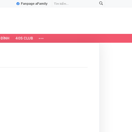
Fanpage aFamily
 ĐÌNH
40S CLUB