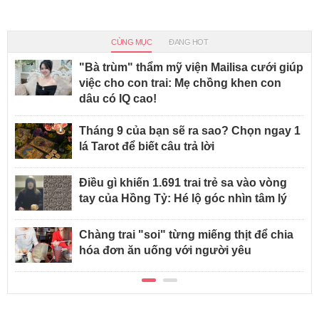
CÙNG MỤC
ĐANG HOT
"Bà trùm" thẩm mỹ viện Mailisa cưới giúp
việc cho con trai: Mẹ chồng khen con
dâu có IQ cao!
Tháng 9 của bạn sẽ ra sao? Chọn ngay 1
lá Tarot để biết câu trả lời
Điều gì khiến 1.691 trai trẻ sa vào vòng
tay của Hồng Tỷ: Hé lộ góc nhìn tâm lý
Chàng trai "soi" từng miếng thịt để chia
hóa đơn ăn uống với người yêu