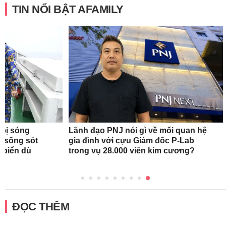
TIN NỔI BẬT AFAMILY
 bị sóng
Lãnh đạo PNJ nói gì về mối quan hệ
h sống sót
gia đình với cựu Giám đốc P-Lab
n biển dù
trong vụ 28.000 viên kim cương?
ĐỌC THÊM