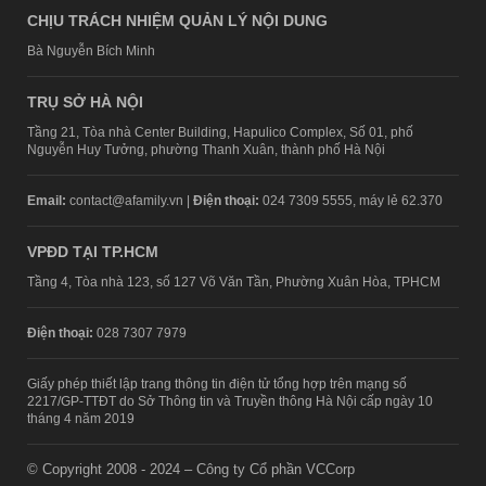
CHỊU TRÁCH NHIỆM QUẢN LÝ NỘI DUNG
Bà Nguyễn Bích Minh
TRỤ SỞ HÀ NỘI
Tầng 21, Tòa nhà Center Building, Hapulico Complex, Số 01, phố
Nguyễn Huy Tưởng, phường Thanh Xuân, thành phố Hà Nội
Email:
contact@afamily.vn |
Điện thoại:
024 7309 5555, máy lẻ 62.370
VPĐD TẠI TP.HCM
Tầng 4, Tòa nhà 123, số 127 Võ Văn Tần, Phường Xuân Hòa, TPHCM
Điện thoại:
028 7307 7979
Giấy phép thiết lập trang thông tin điện tử tổng hợp trên mạng số
2217/GP-TTĐT do Sở Thông tin và Truyền thông Hà Nội cấp ngày 10
tháng 4 năm 2019
© Copyright 2008 - 2024 – Công ty Cổ phần VCCorp