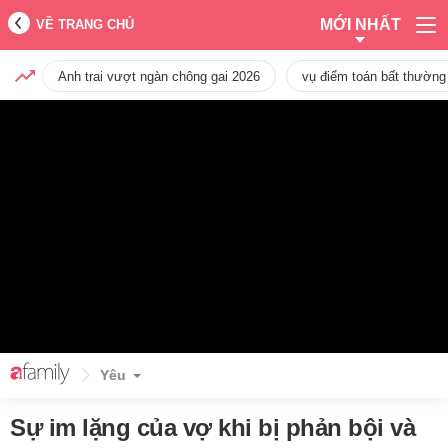
MỚI NHẤT
VỀ TRANG CHỦ
Anh trai vượt ngàn chông gai 2026
vụ điểm toán bất thường
Yêu
Sự im lặng của vợ khi bị phản bội và