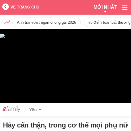
MỚI NHẤT
VỀ TRANG CHỦ
Anh trai vượt ngàn chông gai 2026
vụ điểm toán bất thường
Yêu
Hãy cẩn thận, trong cơ thể mọi phụ nữ