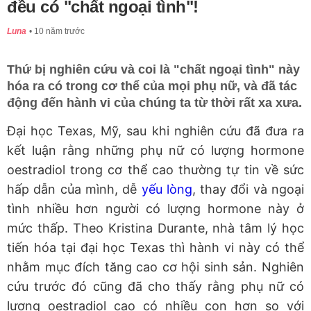
đều có "chất ngoại tình"!
Luna
10 năm trước
Thứ bị nghiên cứu và coi là "chất ngoại tình" này
hóa ra có trong cơ thể của mọi phụ nữ, và đã tác
động đến hành vi của chúng ta từ thời rất xa xưa.
Đại học Texas, Mỹ, sau khi nghiên cứu đã đưa ra
kết luận rằng những phụ nữ có lượng hormone
oestradiol trong cơ thể cao thường tự tin về sức
hấp dẫn của mình, dễ
yếu lòng
, thay đổi và ngoại
tình nhiều hơn người có lượng hormone này ở
mức thấp. Theo Kristina Durante, nhà tâm lý học
tiến hóa tại đại học Texas thì hành vi này có thể
nhằm mục đích tăng cao cơ hội sinh sản. Nghiên
cứu trước đó cũng đã cho thấy rằng phụ nữ có
lượng oestradiol cao có nhiều con hơn so với