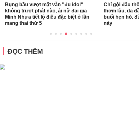
Bụng bầu vượt mặt vẫn "đu idol"
Chỉ gội đầu th
không trượt phát nào, ái nữ đại gia
thơm lâu, da đ
Minh Nhựa tiết lộ điều đặc biệt ở lần
buổi hẹn hò, 
mang thai thứ 5
này
ĐỌC THÊM