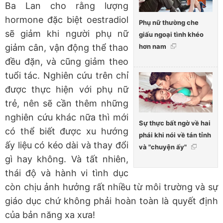
Ba Lan cho rằng lượng
hormone đặc biệt oestradiol
Phụ nữ thường che
sẽ giảm khi người phụ nữ
giấu ngoại tình khéo
hơn nam
giảm cân, vận động thể thao
đều đặn, và cũng giảm theo
tuổi tác. Nghiên cứu trên chỉ
được thực hiện với phụ nữ
trẻ, nên sẽ cần thêm những
nghiên cứu khác nữa thì mới
Sự thực bất ngờ về hai
có thể biết được xu hướng
phái khi nói về tán tỉnh
ấy liệu có kéo dài và thay đổi
và "chuyện ấy"
gì hay không. Và tất nhiên,
thái độ và hành vi tình dục
còn chịu ảnh hưởng rất nhiều từ môi trường và sự
giáo dục chứ không phải hoàn toàn là quyết định
của bản năng xa xưa!