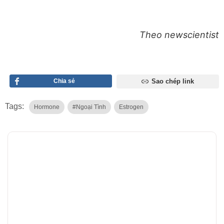
Theo newscientist
Chia sẻ
Sao chép link
Tags:
Hormone
#ngoại Tình
Estrogen