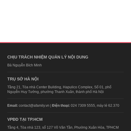
CHỊU TRÁCH NHIỆM QUẢN LÝ NỘI DUNG
Bà Nguyễn Bích Minh
TRỤ SỞ HÀ NỘI
Tầng 21, Tòa nhà Center Building, Hapulico Complex, Số 01, phố
Nguyễn Huy Tưởng, phường Thanh Xuân, thành phố Hà Nội
Email:
contact@afamily.vn |
Điện thoại:
024 7309 5555, máy lẻ 62.370
VPĐD TẠI TP.HCM
Tầng 4, Tòa nhà 123, số 127 Võ Văn Tần, Phường Xuân Hòa, TPHCM