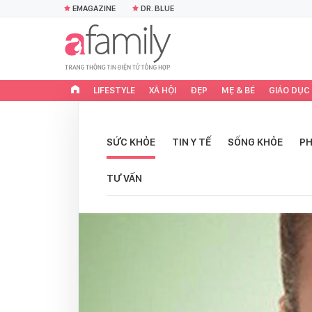
EMAGAZINE
DR. BLUE
LIFESTYLE
XÃ HỘI
ĐẸP
MẸ & BÉ
GIÁO DỤC
SỨC KHỎE
TIN Y TẾ
SỐNG KHỎE
PH
TƯ VẤN