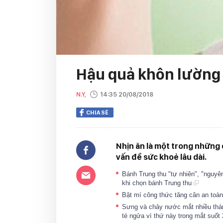
Hậu quả khôn lường 
N.Y,
14:35 20/08/2018
CHIA SẺ
Nhịn ăn là một trong những 
vấn đề sức khoẻ lâu dài.
Bánh Trung thu "tự nhiên", "nguyê
khi chọn bánh Trung thu
Bật mí công thức tăng cân an toà
Sưng và chảy nước mắt nhiều thán
té ngửa vì thứ này trong mắt suố