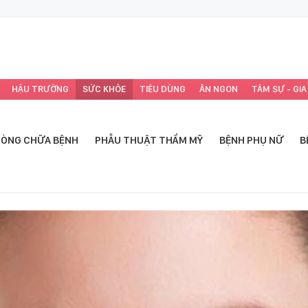
HẬU TRƯỜNG
SỨC KHỎE
TIÊU DÙNG
ĂN NGON
TÂM SỰ - GIA
ÒNG CHỮA BỆNH
PHẪU THUẬT THẨM MỸ
BỆNH PHỤ NỮ
B