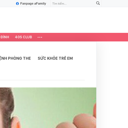
Fanpage aFamily
 ĐÌNH
40S CLUB
ỆNH PHÒNG THE
SỨC KHỎE TRẺ EM