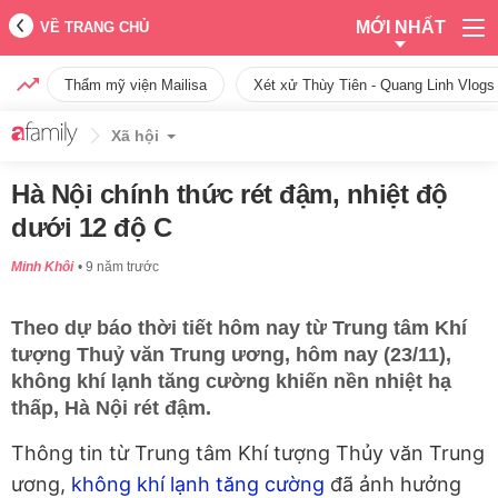
MỚI NHẤT
VỀ TRANG CHỦ
Thẩm mỹ viện Mailisa
Xét xử Thùy Tiên - Quang Linh Vlogs
Xã hội
Hà Nội chính thức rét đậm, nhiệt độ
dưới 12 độ C
Minh Khôi
9 năm trước
Theo dự báo thời tiết hôm nay từ Trung tâm Khí
tượng Thuỷ văn Trung ương, hôm nay (23/11),
không khí lạnh tăng cường khiến nền nhiệt hạ
thấp, Hà Nội rét đậm.
Thông tin từ Trung tâm Khí tượng Thủy văn Trung
ương,
không khí lạnh tăng cường
đã ảnh hưởng