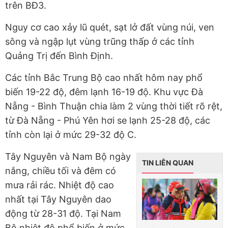
trên BĐ3.
Nguy cơ cao xảy lũ quét, sạt lở đất vùng núi, ven
sông và ngập lụt vùng trũng thấp ở các tỉnh
Quảng Trị đến Bình Định.
Các tỉnh Bắc Trung Bộ cao nhất hôm nay phổ
biến 19-22 độ, đêm lạnh 16-19 độ. Khu vực Đà
Nẵng - Bình Thuận chia làm 2 vùng thời tiết rõ rệt,
từ Đà Nẵng - Phú Yên hơi se lạnh 25-28 độ, các
tỉnh còn lại ở mức 29-32 độ C.
Tây Nguyên và Nam Bộ ngày
TIN LIÊN QUAN
nắng, chiều tối và đêm có
mưa rải rác. Nhiệt độ cao
nhất tại Tây Nguyên dao
động từ 28-31 độ. Tại Nam
Bộ nhiệt độ phổ biến ở mức