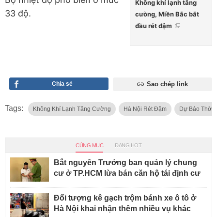
Không khí lạnh tăng
33 độ.
cường, Miền Bắc bắt
đầu rét đậm
Chia sẻ
Sao chép link
Tags:
Không Khí Lạnh Tăng Cường
Hà Nội Rét Đậm
Dự Báo Thời T
CÙNG MỤC
ĐANG HOT
Bắt nguyên Trưởng ban quản lý chung
cư ở TP.HCM lừa bán căn hộ tái định cư
Đối tượng kê gạch trộm bánh xe ô tô ở
Hà Nội khai nhận thêm nhiều vụ khác