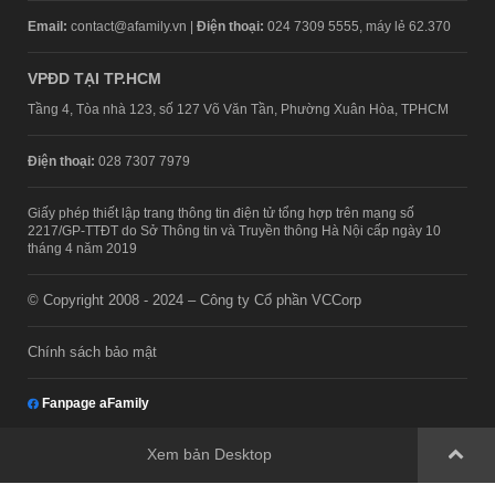
Email:
contact@afamily.vn |
Điện thoại:
024 7309 5555, máy lẻ 62.370
VPĐD TẠI TP.HCM
Tầng 4, Tòa nhà 123, số 127 Võ Văn Tần, Phường Xuân Hòa, TPHCM
Điện thoại:
028 7307 7979
Giấy phép thiết lập trang thông tin điện tử tổng hợp trên mạng số
2217/GP-TTĐT do Sở Thông tin và Truyền thông Hà Nội cấp ngày 10
tháng 4 năm 2019
© Copyright 2008 - 2024 – Công ty Cổ phần VCCorp
Chính sách bảo mật
Fanpage aFamily
Xem bản Desktop