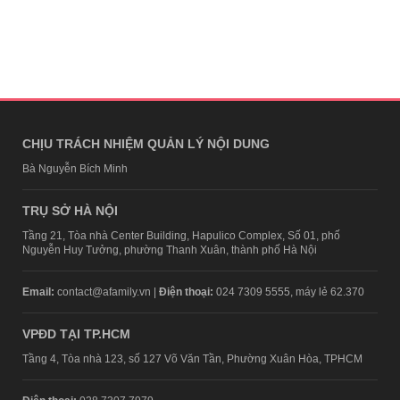
CHỊU TRÁCH NHIỆM QUẢN LÝ NỘI DUNG
Bà Nguyễn Bích Minh
TRỤ SỞ HÀ NỘI
Tầng 21, Tòa nhà Center Building, Hapulico Complex, Số 01, phố
Nguyễn Huy Tưởng, phường Thanh Xuân, thành phố Hà Nội
Email:
contact@afamily.vn |
Điện thoại:
024 7309 5555, máy lẻ 62.370
VPĐD TẠI TP.HCM
Tầng 4, Tòa nhà 123, số 127 Võ Văn Tần, Phường Xuân Hòa, TPHCM