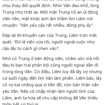
chịu thay đổi quyết định. Nhìn Vân đau khổ, lòng
Trung như thắt lại. Một mặt Trung cố an ủi động
viên Vân, mặt khác anh âm thầm tìm Liêm nói
chuyện:
"Vân yêu cậu rất nhiều, đừng phụ ấy".
Đáp lại lời khuyên can của Trung, Liêm trợn mắt
quát:
"Đó là việc của tôi, người ngoài cuộc như
cậu lấy tư cách gì chen vào".
Nhờ có Trung ở bên động viên, chăm sóc mà nỗi
đau bị bạn trai phản bội cũng nguôi ngoai dần đi
trong lòng Vân. Có điều, Liêm tuy đã lấy vợ nhưng
cứ suốt ngày đến tìm Vân làm phiền. Liêm bảo, lấy
cô vợ kia chẳng qua vì tiền đồ, còn bản thân vẫn
yêu Vân. Nếu cô chấp nhận làm người tình của
Liêm, anh ta hứa sẽ chu cấp không để Vân thiếu
thốn bất cứ thứ gì.