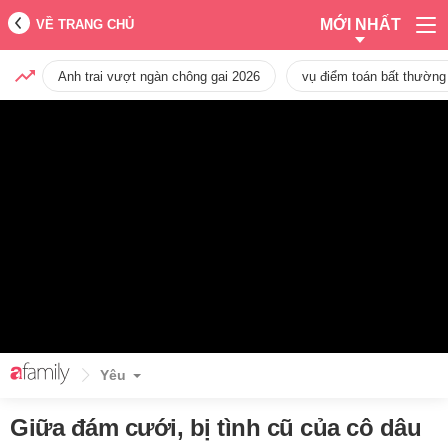
MỚI NHẤT
VỀ TRANG CHỦ
Anh trai vượt ngàn chông gai 2026
vụ điểm toán bất thường
Yêu
Giữa đám cưới, bị tình cũ của cô dâu