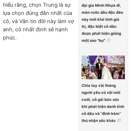
hiểu rằng, chọn Trung là sự
đại gia Minh Nhựa đi,
màn rước dâu độc đáo
lựa chọn đúng đắn nhất của
này mới khó tính giá
cô, và Vân tin đời này làm vợ
trị, đặc biệt cô dâu
anh, cô nhất định sẽ hạnh
được phát hiện giống
phúc.
một sao "bự"
Chia tay vài tháng
người yêu cũ vội mời
cưới, cô gái bức xúc
khi phát hiện danh tính
cô dâu và “đính kèm”
thú nhận sốc khác