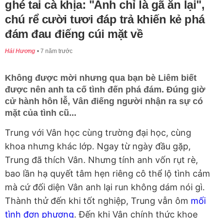
ghé tai cà khịa: "Anh chỉ là gã ăn lại",
chú rể cười tươi đáp trả khiến kẻ phá
đám đau điếng cúi mặt về
Hải Hương
7 năm trước
Không được mời nhưng qua bạn bè Liêm biết
được nên anh ta cố tình đến phá đám. Đúng giờ
cử hành hôn lễ, Vân điếng người nhận ra sự có
mặt của tình cũ...
Trung với Vân học cùng trường đại học, cùng
khoa nhưng khác lớp. Ngay từ ngày đầu gặp,
Trung đã thích Vân. Nhưng tính anh vốn rụt rè,
bao lần hạ quyết tâm hẹn riêng cô thể lộ tình cảm
mà cứ đối diện Vân anh lại run không dám nói gì.
Thành thử đến khi tốt nghiệp, Trung vẫn ôm
mối
tình đơn phương
. Đến khi Vân chính thức khoe