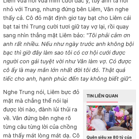
Liêm vừa nói vừa mỉm cười đắc ý, tuy anh ta nói
nhỏ với Trung, nhưng đứng bên Liêm, Vân nghe
thấy cả. Cô đỏ mặt định giơ tay bạt cho Liêm cái
bạt tai thì Trung cười tươi giữ tay vợ lại, rồi quay
sang nhìn thẳng mặt Liêm bảo:
"Tôi phải cảm ơn
anh rất nhiều. Nếu như ngày trước anh không bội
bạc thì giờ đây làm sao tôi có cơ hội cưới được
người con gái tuyệt vời như Vân làm vợ. Có được
cô ấy là may mắn lớn nhất đời tôi đó. Thật quá
tiếc cho anh, hạnh phúc đến tay không biết giữ".
Nghe Trung nói, Liêm bực đỏ
TIN LIÊN QUAN
mặt mà chẳng thể nói lại
được lời nào, đành lủi thủi ra
về. Vân đứng bên nghe rõ
từng câu từng lời của chồng
mà thấy mát lòng mát dạ. Cô
Quên siêu xe 80 tỷ của