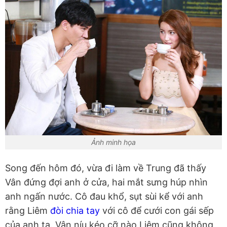
Ảnh minh họa
Song đến hôm đó, vừa đi làm về Trung đã thấy
Vân đứng đợi anh ở cửa, hai mắt sưng húp nhìn
anh ngấn nước. Cô đau khổ, sụt sùi kể với anh
rằng Liêm
đòi chia tay
với cô để cưới con gái sếp
của anh ta. Vân níu kéo cỡ nào Liêm cũng không