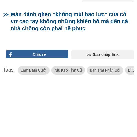
Màn đánh ghen "không mùi bạo lực" của cô
vợ cao tay không những khiến bồ mà đến cả
nhà chồng còn phải nể phục
Chia sẻ
Sao chép link
Tags:
Làm Đám Cưới
Níu Kéo Tình Cũ
Bạn Trai Phản Bội
Bị Bạ