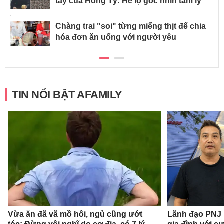
tay của Hồng Tỷ: Hé lộ góc nhìn tâm lý
Chàng trai "soi" từng miếng thịt để chia
hóa đơn ăn uống với người yêu
TIN NỔI BẬT AFAMILY
Vừa ăn đã vã mồ hôi, ngủ cũng ướt
Lãnh đạo PNJ n