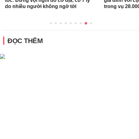
tóc: Đừng vội nghĩ do cơ địa, có 7 lý
gia đình với c
do nhiều người không ngờ tới
trong vụ 28.00
ĐỌC THÊM