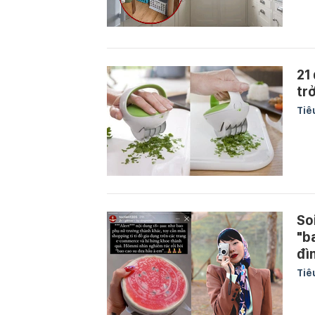
21
tr
Tiê
So
"b
đì
Tiê