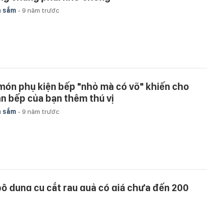
a sắm
-
9 năm trước
 món phụ kiện bếp "nhỏ mà có võ" khiến cho
an bếp của bạn thêm thú vị
a sắm
-
9 năm trước
bộ dụng cụ cắt rau quả có giá chưa đến 200
hìn vô cùng tiện ích
a sắm
-
9 năm trước