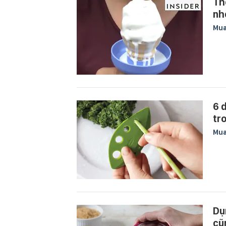
Th
nh
Mu
6 
tr
Mu
Dụ
cũ