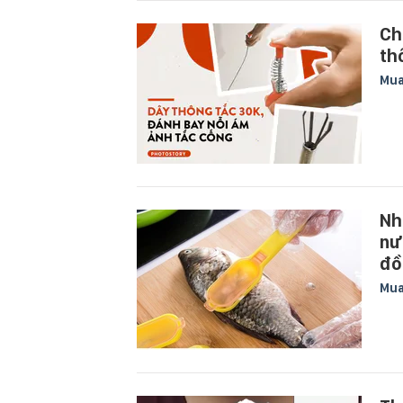
Ch
th
Mu
Nh
nư
đồ
Mu