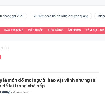
gàn chông gai 2026
vụ điểm toán bất thường ở tuyên quang
Bio
HẬU TRƯỜNG
SỨC KHỎE
TIÊU DÙNG
ĂN NGON
TÂM SỰ - GIA
EN ICH
h
y là món đồ mọi người bảo vặt vãnh nhưng tôi
n để lại trong nhà bếp
u dùng
-
4 năm trước