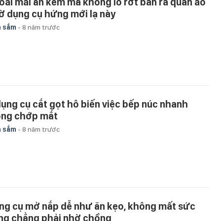
oái mái ăn kem mà không lo rớt bẩn ra quần áo
ờ dụng cụ hứng mới lạ này
a sắm
-
8 năm trước
dụng cụ cắt gọt hô biến việc bếp núc nhanh
ong chớp mắt
a sắm
-
8 năm trước
ng cụ mở nắp dễ như ăn kẹo, không mất sức
ng chẳng phải nhờ chồng