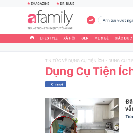
EMAGAZINE
DR. BLUE
Anh trai vượt n
LIFESTYLE
XÃ HỘI
ĐẸP
MẸ & BÉ
GIÁO DỤC
TIN TỨC VỀ DỤNG CỤ TIỆN ÍCH - DUNG CU TI
Dụng Cụ Tiện Íc
Chia sẻ
Đâ
vẫ
Tiê