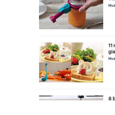
Mu
11
gi
Mu
8 
ng
Mu