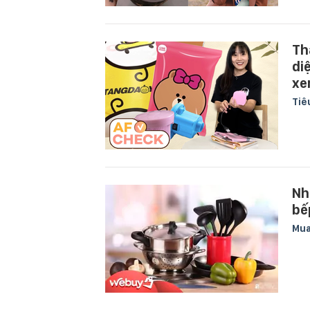
Th
di
xe
Tiê
Nh
bế
Mua