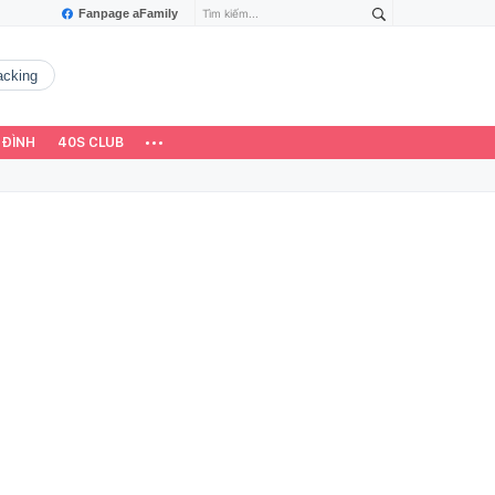
Fanpage aFamily
hacking
 ĐÌNH
40S CLUB