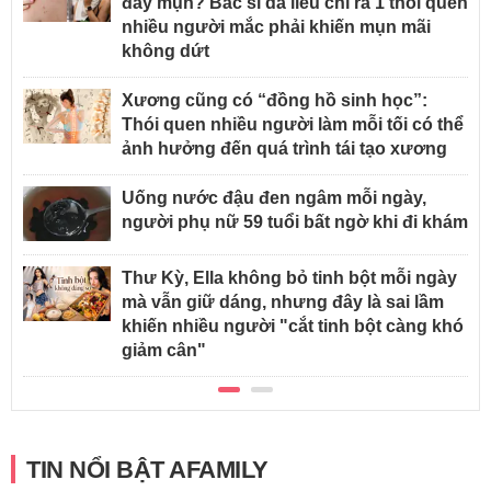
đầy mụn? Bác sĩ da liễu chỉ ra 1 thói quen
nhiều người mắc phải khiến mụn mãi
không dứt
Xương cũng có “đồng hồ sinh học”:
Thói quen nhiều người làm mỗi tối có thể
ảnh hưởng đến quá trình tái tạo xương
Uống nước đậu đen ngâm mỗi ngày,
người phụ nữ 59 tuổi bất ngờ khi đi khám
Thư Kỳ, Ella không bỏ tinh bột mỗi ngày
mà vẫn giữ dáng, nhưng đây là sai lầm
khiến nhiều người "cắt tinh bột càng khó
giảm cân"
TIN NỔI BẬT AFAMILY