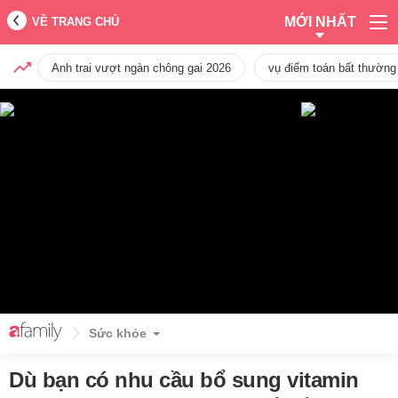
MỚI NHẤT
VỀ TRANG CHỦ
Anh trai vượt ngàn chông gai 2026
vụ điểm toán bất thường
Sức khỏe
Dù bạn có nhu cầu bổ sung vitamin