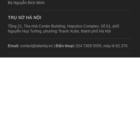
Bà Nguyễn Bích Minh
TRỤ SỞ HÀ NỘI
Tầng 21, Tòa nhà Center Building, Hapulico Complex, Số 01, phố
Nguyễn Huy Tưởng, phường Thanh Xuân, thành phố Hà Nội
Email:
contact@afamily.vn |
Điện thoại:
024 7309 5555, máy lẻ 62.370
VPĐD TẠI TP.HCM
Tầng 4, Tòa nhà 123, số 127 Võ Văn Tần, Phường Xuân Hòa, TPHCM
Điện thoại:
028 7307 7979
Giấy phép thiết lập trang thông tin điện tử tổng hợp trên mạng số
2217/GP-TTĐT do Sở Thông tin và Truyền thông Hà Nội cấp ngày 10
tháng 4 năm 2019
© Copyright 2008 - 2024 – Công ty Cổ phần VCCorp
Chính sách bảo mật