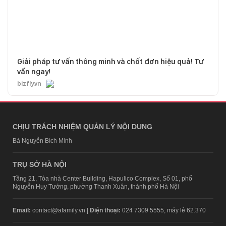
Giải pháp tư vấn thông minh và chốt đơn hiệu quả! Tư
vấn ngay!
bizfly.vn
CHỊU TRÁCH NHIỆM QUẢN LÝ NỘI DUNG
Bà Nguyễn Bích Minh
TRỤ SỞ HÀ NỘI
Tầng 21, Tòa nhà Center Building, Hapulico Complex, Số 01, phố
Nguyễn Huy Tưởng, phường Thanh Xuân, thành phố Hà Nội
Email:
contact@afamily.vn |
Điện thoại:
024 7309 5555, máy lẻ 62.370