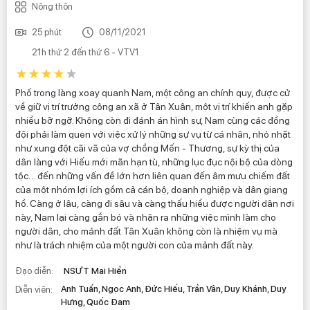
Nông thôn
25 phút
08/11/2021
21h thứ 2 đến thứ 6 - VTV1
Phố trong làng xoay quanh Nam, một công an chính quy, được cử
về giữ vị trí trưởng công an xã ở Tân Xuân, một vị trí khiến anh gặp
nhiều bỡ ngỡ. Không còn đi đánh án hình sự, Nam cùng các đồng
đội phải làm quen với việc xử lý những sự vụ từ cá nhân, nhỏ nhặt
như xung đột cãi vã của vợ chồng Mến - Thương, sự kỳ thị của
dân làng với Hiếu mới mãn hạn tù, những lục đục nội bộ của dòng
tộc… đến những vấn đề lớn hơn liên quan đến âm mưu chiếm đất
của một nhóm lợi ích gồm cả cán bộ, doanh nghiệp và dân giang
hồ. Càng ở lâu, càng đi sâu và càng thấu hiểu được người dân nơi
này, Nam lại càng gắn bó và nhận ra những việc mình làm cho
người dân, cho mảnh đất Tân Xuân không còn là nhiệm vụ mà
như là trách nhiệm của một người con của mảnh đất này.
Đạo diễn:
NSƯT Mai Hiền
Anh Tuấn, Ngọc Anh, Đức Hiếu, Trần Vân, Duy Khánh, Duy
Diễn viên:
Hưng, Quốc Đam