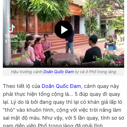
0:00
Hậu trường cảnh
Doãn Quốc Đam
tự vả ở Phố trong làng
Theo tiết lộ của
Doãn Quốc Đam
, cảnh quay này
phải thực hiện tổng cộng là... 5 đúp quay đi quay
lại. Lý do là bởi đang quay thì lại có khán giả lấp ló
"thò" vào khuôn hình, cộng với việc trời nắng làm
sai mật độ màu. Như vậy, với 5 lần quay, tính sơ sơ
nam diễn viên Phố trong làng đã phải lĩnh