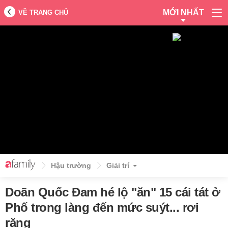
MỚI NHẤT
VỀ TRANG CHỦ
Hậu trường
Giải trí
Doãn Quốc Đam hé lộ "ăn" 15 cái tát ở
Phố trong làng đến mức suýt... rơi
răng