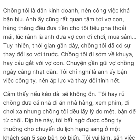
Chồng tôi là dân kinh doanh, nên công việc khá
bận bịu. Anh ấy cũng rất quan tâm tới vợ con,
hàng tháng đều đưa tiền cho tôi tiêu pha thoải
mái, lúc rảnh là anh đưa vợ con đi chơi, mua sắm…
Tuy nhiên, thời gian gần đây, chồng tôi đã có sự
thay đổi so với trước. Chồng tôi đi sớm về khuya,
hay cáu gắt với vợ con. Chuyện gần gũi vợ chồng
ngày càng nhạt dần. Tôi chỉ nghĩ là anh ấy bận
việc công ty, nên áp lực và thay đổi tính nết.
Cảm thấy nếu kéo dài sẽ không ổn. Tôi hay rủ
chồng đưa cả nhà đi ăn nhà hàng, xem phim, đi
chơi xa nhưng chồng tôi đều lấy lý do mệt, bận để
từ chối. Dịp hè này, tôi bất ngờ được công ty
thưởng cho chuyến du lịch hạng sang ở một
khách sạn 5 sao bên bờ biển. Tôi vui lắm, sẵn việc