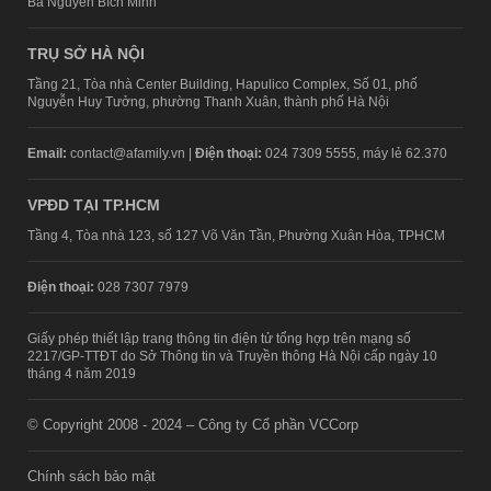
Bà Nguyễn Bích Minh
TRỤ SỞ HÀ NỘI
Tầng 21, Tòa nhà Center Building, Hapulico Complex, Số 01, phố
Nguyễn Huy Tưởng, phường Thanh Xuân, thành phố Hà Nội
Email:
contact@afamily.vn |
Điện thoại:
024 7309 5555, máy lẻ 62.370
VPĐD TẠI TP.HCM
Tầng 4, Tòa nhà 123, số 127 Võ Văn Tần, Phường Xuân Hòa, TPHCM
Điện thoại:
028 7307 7979
Giấy phép thiết lập trang thông tin điện tử tổng hợp trên mạng số
2217/GP-TTĐT do Sở Thông tin và Truyền thông Hà Nội cấp ngày 10
tháng 4 năm 2019
© Copyright 2008 - 2024 – Công ty Cổ phần VCCorp
Chính sách bảo mật