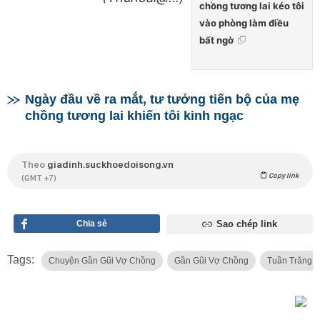
chồng tương lai kéo tôi
vào phòng làm điều
bất ngờ
Ngày đầu về ra mắt, tư tưởng tiến bộ của mẹ
chồng tương lai khiến tôi kinh ngạc
Theo
giadinh.suckhoedoisong.vn
Copy link
(GMT +7)
Chia sẻ
Sao chép link
Tags:
Chuyện Gần Gũi Vợ Chồng
Gần Gũi Vợ Chồng
Tuần Trăng M