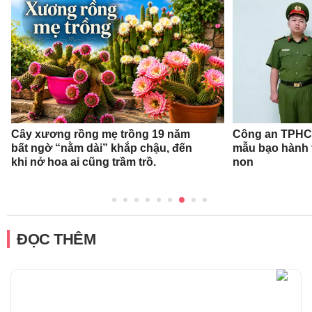
Cây xương rồng mẹ trồng 19 năm
Công an TPHCM
bất ngờ “nằm dài” khắp chậu, đến
mẫu bạo hành 
khi nở hoa ai cũng trầm trồ.
non
ĐỌC THÊM