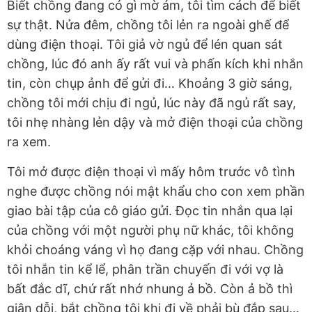
Biết chồng đang có gì mờ ám, tôi tìm cách để biết
sự thật. Nửa đêm, chồng tôi lẻn ra ngoài ghế để
dùng điện thoại. Tôi giả vờ ngủ để lén quan sát
chồng, lúc đó anh ấy rất vui và phấn kích khi nhắn
tin, còn chụp ảnh để gửi đi… Khoảng 3 giờ sáng,
chồng tôi mới chịu đi ngủ, lúc này đã ngủ rất say,
tôi nhẹ nhàng lẻn dậy và mở điện thoại của chồng
ra xem.
Tôi mở được điện thoại vì mấy hôm trước vô tình
nghe được chồng nói mật khẩu cho con xem phần
giao bài tập của cô giáo gửi. Đọc tin nhắn qua lại
của chồng với một người phụ nữ khác, tôi không
khỏi choáng váng vì họ đang cặp với nhau. Chồng
tôi nhắn tin kể lể, phân trần chuyến đi với vợ là
bất đắc dĩ, chứ rất nhớ nhung ả bồ. Còn ả bồ thì
giận dỗi, bắt chồng tôi khi đi về phải bù đắp sau…