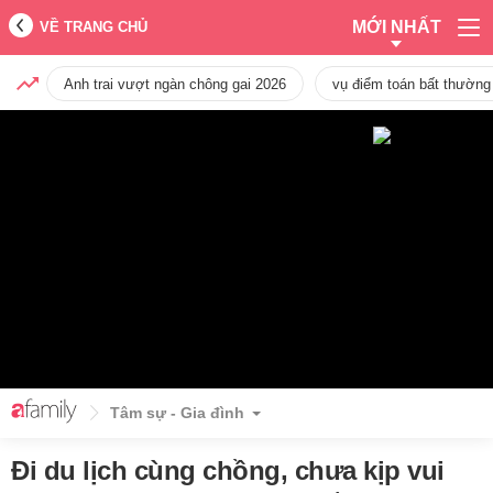
MỚI NHẤT
VỀ TRANG CHỦ
Anh trai vượt ngàn chông gai 2026
vụ điểm toán bất thường
Tâm sự - Gia đình
Đi du lịch cùng chồng, chưa kịp vui