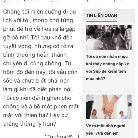
Chồng tôi miễn cưỡng đi du
TIN LIÊN QUAN
lịch với tôi, mong chờ từng
phút để trở về hóa ra là gặp
gỡ bồ nhí. Tôi đau khổ đến
tuyệt vọng, nhưng cố tỏ ra
bình thường hoàn thành
Tôi có nên nhẫn nhục
chuyến đi cùng chồng. Từ
khi thấy chồng cặp kè
với Sếp để kiếm tiền
hôm đó đến nay, tôi vẫn còn
mua nhà?
sốc và chưa biết phải nên
làm gì khi đã biết phản bội.
Tôi có nên đánh ghen cho
chồng và ả bồ một phen mất
mặt với thiên hạ? Hay cứ
thẳng thừng ly hôn?
Về ra mắt nhà người
yêu, vừa đến em
(Thuhoai@...)