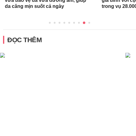
vừa bảo vệ da vừa dưỡng ẩm, giúp
gia đình với c
da căng mịn suốt cả ngày
trong vụ 28.00
ĐỌC THÊM