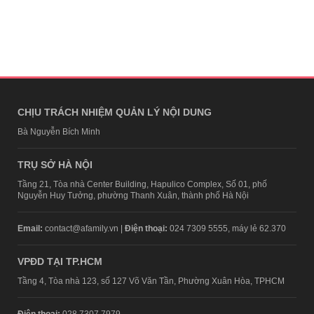
CHỊU TRÁCH NHIỆM QUẢN LÝ NỘI DUNG
Bà Nguyễn Bích Minh
TRỤ SỞ HÀ NỘI
Tầng 21, Tòa nhà Center Building, Hapulico Complex, Số 01, phố
Nguyễn Huy Tưởng, phường Thanh Xuân, thành phố Hà Nội
Email:
contact@afamily.vn |
Điện thoại:
024 7309 5555, máy lẻ 62.370
VPĐD TẠI TP.HCM
Tầng 4, Tòa nhà 123, số 127 Võ Văn Tần, Phường Xuân Hòa, TPHCM