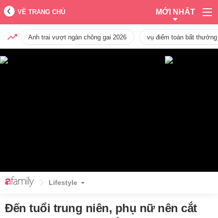
MỚI NHẤT
VỀ TRANG CHỦ
Anh trai vượt ngàn chông gai 2026
vụ điểm toán bất thường
Lifestyle
Đến tuổi trung niên, phụ nữ nên cắt