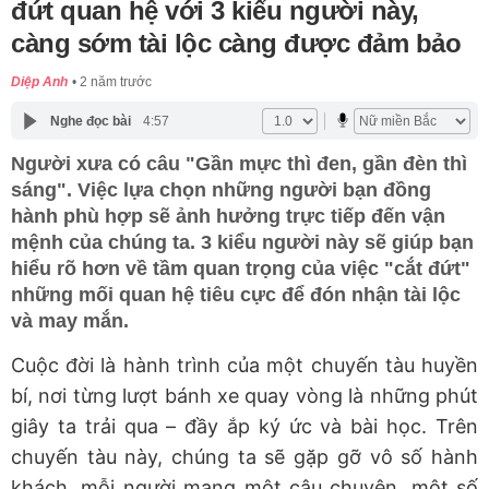
đứt quan hệ với 3 kiểu người này,
càng sớm tài lộc càng được đảm bảo
Diệp Anh
2 năm trước
Nghe đọc bài
4:57
Người xưa có câu "Gần mực thì đen, gần đèn thì
sáng". Việc lựa chọn những người bạn đồng
hành phù hợp sẽ ảnh hưởng trực tiếp đến vận
mệnh của chúng ta. 3 kiểu người này sẽ giúp bạn
hiểu rõ hơn về tầm quan trọng của việc "cắt đứt"
những mối quan hệ tiêu cực để đón nhận tài lộc
và may mắn.
Cuộc đời là hành trình của một chuyến tàu huyền
bí, nơi từng lượt bánh xe quay vòng là những phút
giây ta trải qua – đầy ắp ký ức và bài học. Trên
chuyến tàu này, chúng ta sẽ gặp gỡ vô số hành
khách, mỗi người mang một câu chuyện, một số