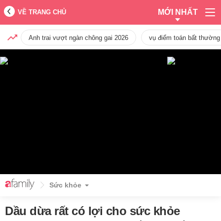
MỚI NHẤT
VỀ TRANG CHỦ
Anh trai vượt ngàn chông gai 2026
vụ điểm toán bất thường
Sức khỏe
Dầu dừa rất có lợi cho sức khỏe