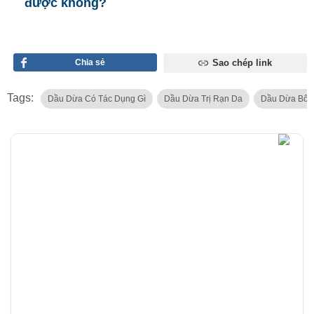
được không?
Chia sẻ
Sao chép link
Tags:
Dầu Dừa Có Tác Dụng Gì
Dầu Dừa Trị Rạn Da
Dầu Dừa Bôi 