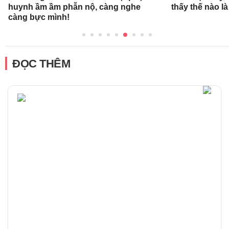
huynh ầm ầm phẫn nộ, càng nghe
thấy thế nào l
càng bực mình!
ĐỌC THÊM