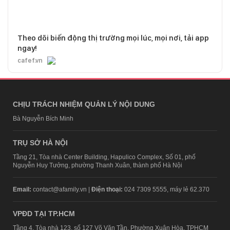
Theo dõi biến động thị trường mọi lúc, mọi nơi, tải app
ngay!
cafef.vn
CHỊU TRÁCH NHIỆM QUẢN LÝ NỘI DUNG
Bà Nguyễn Bích Minh
TRỤ SỞ HÀ NỘI
Tầng 21, Tòa nhà Center Building, Hapulico Complex, Số 01, phố
Nguyễn Huy Tưởng, phường Thanh Xuân, thành phố Hà Nội
Email:
contact@afamily.vn |
Điện thoại:
024 7309 5555, máy lẻ 62.370
VPĐD TẠI TP.HCM
Tầng 4, Tòa nhà 123, số 127 Võ Văn Tần, Phường Xuân Hòa, TPHCM