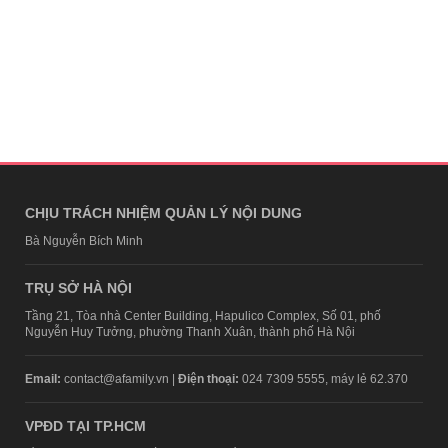
CHỊU TRÁCH NHIỆM QUẢN LÝ NỘI DUNG
Bà Nguyễn Bích Minh
TRỤ SỞ HÀ NỘI
Tầng 21, Tòa nhà Center Building, Hapulico Complex, Số 01, phố
Nguyễn Huy Tưởng, phường Thanh Xuân, thành phố Hà Nội
Email:
contact@afamily.vn |
Điện thoại:
024 7309 5555, máy lẻ 62.370
VPĐD TẠI TP.HCM