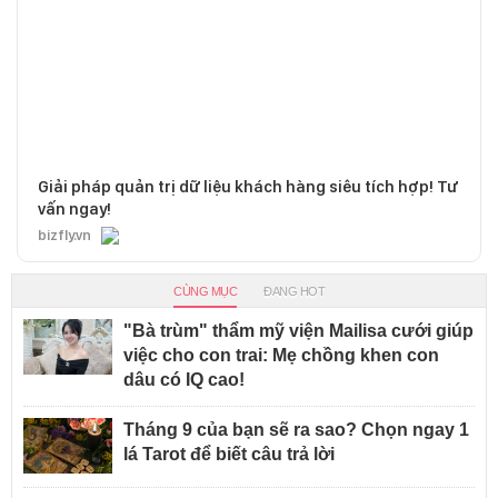
Giải pháp quản trị dữ liệu khách hàng siêu tích hợp! Tư
vấn ngay!
bizfly.vn
CÙNG MỤC
ĐANG HOT
"Bà trùm" thẩm mỹ viện Mailisa cưới giúp
việc cho con trai: Mẹ chồng khen con
dâu có IQ cao!
Tháng 9 của bạn sẽ ra sao? Chọn ngay 1
lá Tarot để biết câu trả lời