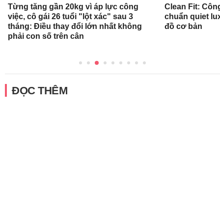
Từng tăng gần 20kg vì áp lực công
Clean Fit: Cô
việc, cô gái 26 tuổi "lột xác" sau 3
chuẩn quiet l
tháng: Điều thay đổi lớn nhất không
đồ cơ bản
phải con số trên cân
ĐỌC THÊM