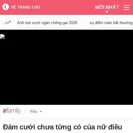
MỚI NHẤT
VỀ TRANG CHỦ
Anh trai vượt ngàn chông gai 2026
vụ điểm toán bất thường
Yêu
Đám cưới chưa từng có của nữ điều