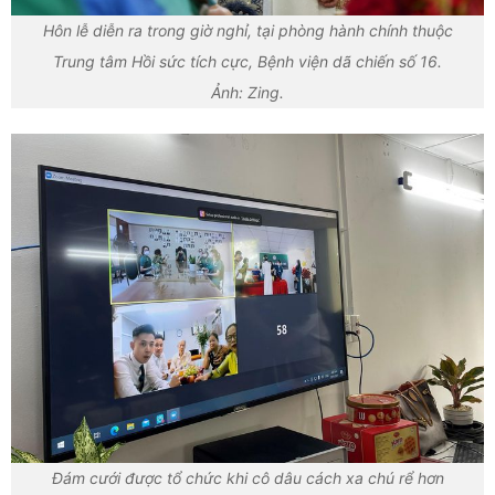
Hôn lễ diễn ra trong giờ nghỉ, tại phòng hành chính thuộc
Trung tâm Hồi sức tích cực, Bệnh viện dã chiến số 16.
Ảnh: Zing.
Đám cưới được tổ chức khi cô dâu cách xa chú rể hơn