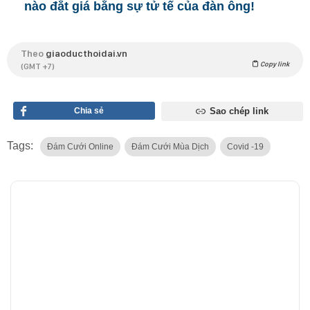
nào đắt giá bằng sự tử tế của đàn ông!
Theo
giaoducthoidai.vn
Copy link
(GMT +7)
Chia sẻ
Sao chép link
Tags:
Đám Cưới Online
Đám Cưới Mùa Dịch
Covid -19